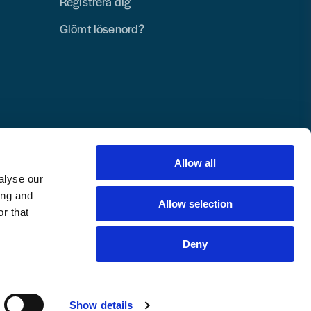
Registrera dig
Glömt lösenord?
Allow all
alyse our
ing and
Allow selection
r that
Deny
Copyright © 2025 Toolab Verktyg AB.
Alla rättigheter reserverade.
Show details