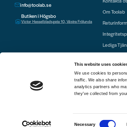
Kontakta o
info@toolab.se
Om Toolab
Butiken i Högsbo
Victor Hasselbladsgata 10, Västra Frölunda
Returinfor
Integritetsp
Lediga Tjän
This website uses cookie
We use cookies to personal
traffic. We also share info
analytics partners who may
they’ve collected from your
Consent
Necessary