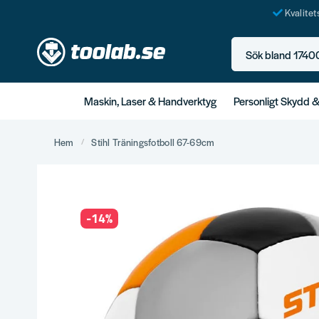
Kvalite
Sök bland 17400+ p
Maskin, Laser & Handverktyg
Personligt Skydd 
Hem
Stihl Träningsfotboll 67-69cm
-
14
%