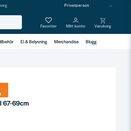
borg
illbehör
El & Belysning
Merchandise
Blogg
ll 67-69cm