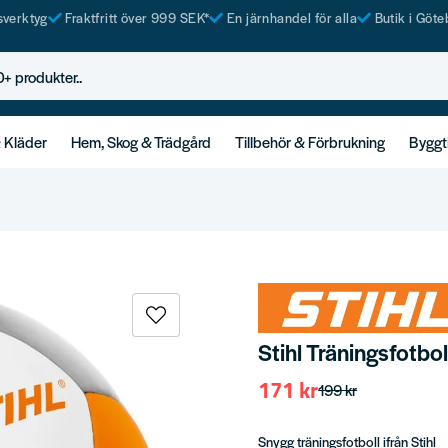
tsverktyg
Fraktfritt över 999 SEK*
En järnhandel för alla
Butik i Göte
rodukter..
& Kläder
Hem, Skog & Trädgård
Tillbehör & Förbrukning
Byggt
Stihl Träningsfotbo
171 kr
199 kr
Snygg träningsfotboll ifrån Stihl