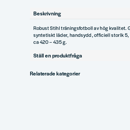
Beskrivning
Robust Stihl träningsfotboll av hög kvalitet.
syntetiskt läder, handsydd, officiell storlk 5
ca 420 – 435 g.
Ställ en produktfråga
question
Fråga oss något om denna produkten...
Relaterade kategorier
name
email
Namn
Mejlad
Ja, ni får publicera min fråga