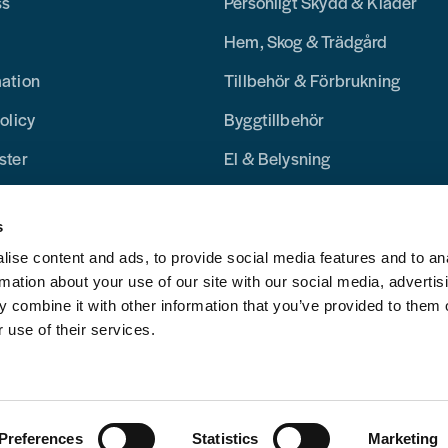
ss
Personligt Skydd & Kläder
Hem, Skog & Trädgård
mation
Tillbehör & Förbrukning
olicy
Byggtillbehör
ster
El & Belysning
Merchandise
s
Blogg
ise content and ads, to provide social media features and to an
rmation about your use of our site with our social media, advertis
 combine it with other information that you’ve provided to them o
 use of their services.
Preferences
Statistics
Marketing