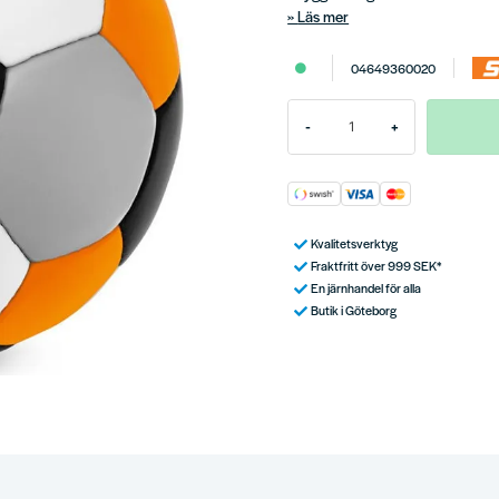
Läs mer
04649360020
-
+
Kvalitetsverktyg
Fraktfritt över 999 SEK*
En järnhandel för alla
Butik i Göteborg