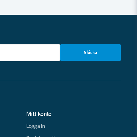
email
Skicka
Mitt konto
Logga in