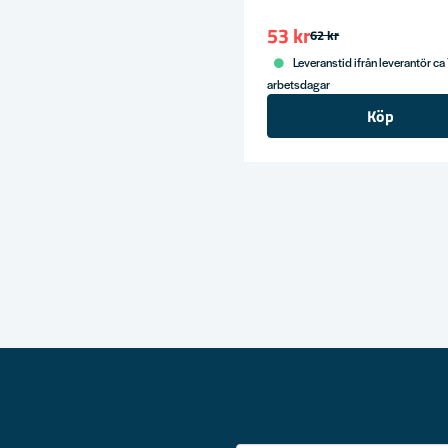
53 kr
62 kr
Leveranstid ifrån leverantör ca
arbetsdagar
Köp