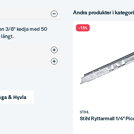
Andra produkter i kategor
-15%
 en 3/8" kedja med 50
 långt.
et
åga & Hyvla
ress
STIHL
Stihl Ryttarmall 1/4" Pic