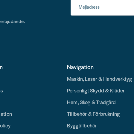
Mejladress
h erbjudande.
on
Navigation
Maskin, Laser & Handverktyg
ss
Personligt Skydd & Kläder
Hem, Skog & Trädgård
mation
Tillbehör & Förbrukning
olicy
Byggtillbehör