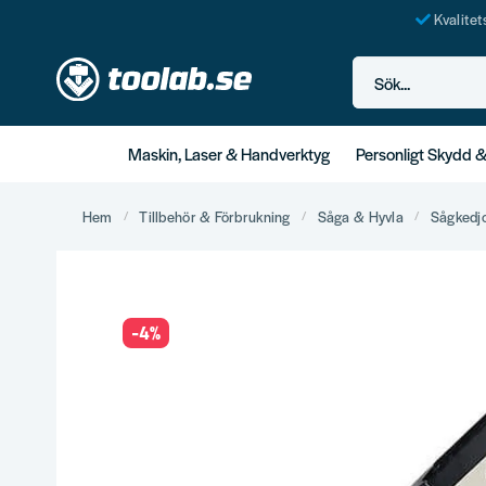
Kvalite
Sök...
Maskin, Laser & Handverktyg
Personligt Skydd 
Hem
Tillbehör & Förbrukning
Såga & Hyvla
Sågkedjo
-
4
%