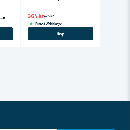
364 kr
425 kr
 7-10
Finns i Webblager
Köp