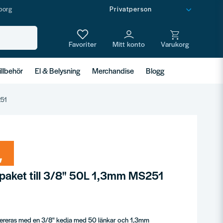
borg
illbehör
El & Belysning
Merchandise
Blogg
251
epaket till 3/8" 50L 1,3mm MS251
evereras med en 3/8" kedja med 50 länkar och 1,3mm