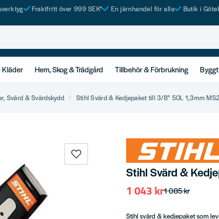
tsverktyg
Fraktfritt över 999 SEK*
En järnhandel för alla
Butik i Göte
& Kläder
Hem, Skog & Trädgård
Tillbehör & Förbrukning
Byggt
r, Svärd & Svärdskydd
Stihl Svärd & Kedjepaket till 3/8" 50L 1,3mm MS
Stihl Svärd & Kedj
1 043 kr
1 085 kr
Stihl svärd & kedjepaket som l