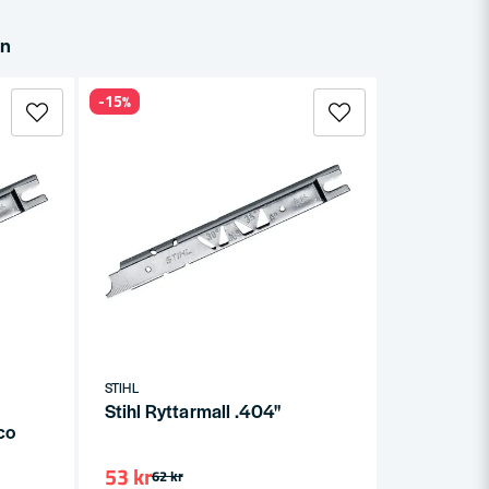
in
-15%
STIHL
Stihl Ryttarmall .404"
co
53 kr
62 kr