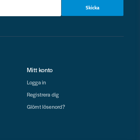
email
Skicka
Mitt konto
Logga in
Registrera dig
Glömt lösenord?