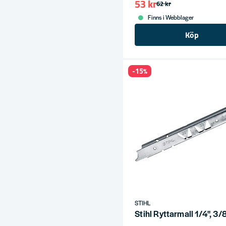
53 kr
62 kr
Finns i Webblager
Köp
-15%
STIHL
Stihl Ryttarmall 1/4", 3/8