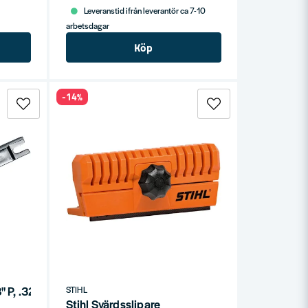
Leveranstid ifrån leverantör ca 7-10
arbetsdagar
Köp
-14%
" P, .325", 3/8"
STIHL
Stihl Svärdsslipare