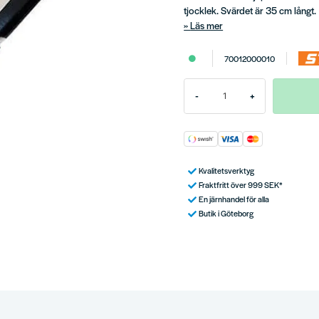
tjocklek. Svärdet är 35 cm långt.
Läs mer
70012000010
-
+
Kvalitetsverktyg
Fraktfritt över 999 SEK*
En järnhandel för alla
Butik i Göteborg