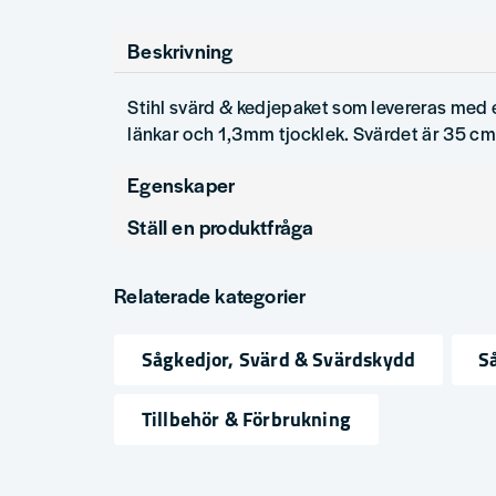
Beskrivning
Stihl svärd & kedjepaket som levereras med
länkar och 1,3mm tjocklek. Svärdet är 35 cm
Egenskaper
Ställ en produktfråga
Produkttyp
Svärd & Kedjepak
question
Antal länkar
50
Fråga oss något om denna produkten...
Relaterade kategorier
Kedjedelning
3/8"
Sågkedjor, Svärd & Svärdskydd
S
Drivlänksbredd
1.3
name
email
Namn
Mejlad
Tillbehör & Förbrukning