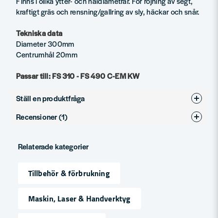
Finns i olika ytter- och håldiametrar. För röjning av segt,
kraftigt gräs och rensning/gallring av sly, häckar och snår.
Tekniska data
Diameter 300mm
Centrumhål 20mm
Passar till: FS 310 - FS 490 C-EM KW
Ställ en produktfråga
Recensioner (1)
question
Fråga oss något om denna produkten...
Hans
Relaterade kategorier
för 2 veckor sedan
name
Tillbehör & förbrukning
Namn
Maskin, Laser & Handverktyg
email
Mejladress