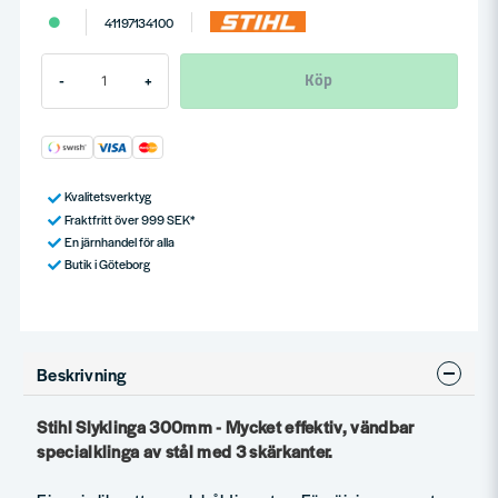
41197134100
Köp
-
+
Kvalitetsverktyg
Fraktfritt över 999 SEK*
En järnhandel för alla
Butik i Göteborg
Beskrivning
Stihl Slyklinga 300mm - Mycket effektiv, vändbar
specialklinga av stål med 3 skärkanter.