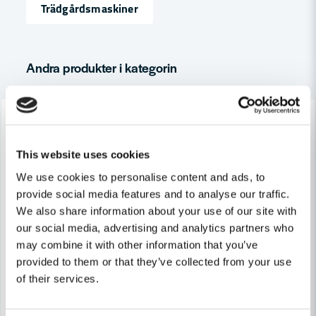
Trädgårdsmaskiner
Ja, ni får publicera min fråga
Andra produkter i kategorin
-14%
-14%
This website uses cookies
We use cookies to personalise content and ads, to
Skicka fråga
provide social media features and to analyse our traffic.
STIHL
We also share information about your use of our site with
Stihl Trimmertråd 4,0mmx0,22m 48st/Frp
STIHL
our social media, advertising and analytics partners who
Stihl Trimmertråd 3,0mmx0,1
may combine it with other information that you’ve
153 kr
178 kr
provided to them or that they’ve collected from your use
101 kr
118 kr
of their services.
Leveranstid ifrån leverantör ca
Finns i Webblager
7-10 arbetsdagar