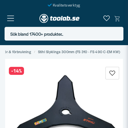
Kvalitetsverktyg
Fraktfritt över 999 SEK*
En järnhandel för alla
Sök bland 17400+ produkter..
Butik i Göteborg
behör & förbrukning
Stihl Slyklinga 300mm (FS 310 - FS 490 C-EM KW)
-
14
%