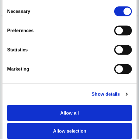
Bevaka
Köp
Consent
Necessary
Selection
-15%
-14%
Preferences
Statistics
Marketing
STIHL
Stihl Trimmertråd 2,0mmx0,19m 48st/Frp
STIHL
Show details
Stihl Trimmertråd 2,0mm FSA
70 kr
82 kr
Allow all
180 kr
210 kr
Leveranstid ifrån leverantör ca
Finns i Webblager
7-10 arbetsdagar
Allow selection
Bevaka
Köp