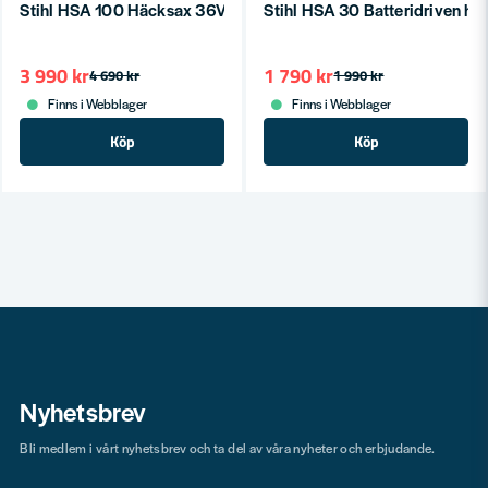
Stihl HSA 100 Häcksax 36V (utan batterier)
Stihl HSA 30 Batteridriven h
3 990 kr
1 790 kr
4 690 kr
1 990 kr
Finns i Webblager
Finns i Webblager
Köp
Köp
Nyhetsbrev
Bli medlem i vårt nyhetsbrev och ta del av våra nyheter och erbjudande.