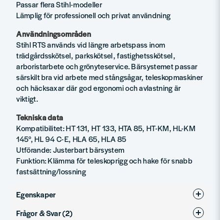
Passar flera Stihl-modeller
Lämplig för professionell och privat användning
Användningsområden
Stihl RTS används vid längre arbetspass inom
trädgårdsskötsel, parkskötsel, fastighetsskötsel,
arboristarbete och grönyteservice. Bärsystemet passar
särskilt bra vid arbete med stångsågar, teleskopmaskiner
och häcksaxar där god ergonomi och avlastning är
viktigt.
Tekniska data
Kompatibilitet: HT 131, HT 133, HTA 85, HT-KM, HL-KM
145°, HL 94 C-E, HLA 65, HLA 85
Utförande: Justerbart bärsystem
Funktion: Klämma för teleskoprigg och hake för snabb
fastsättning/lossning
Egenskaper
Frågor & Svar (2)
Produkttyp
Tillbehör