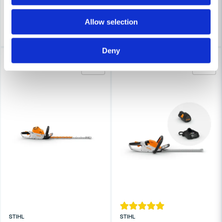
7-10 arbetsdagar
2-4 veckor
Allow selection
Köp
Köp
Deny
-15%
-10%
STIHL
STIHL