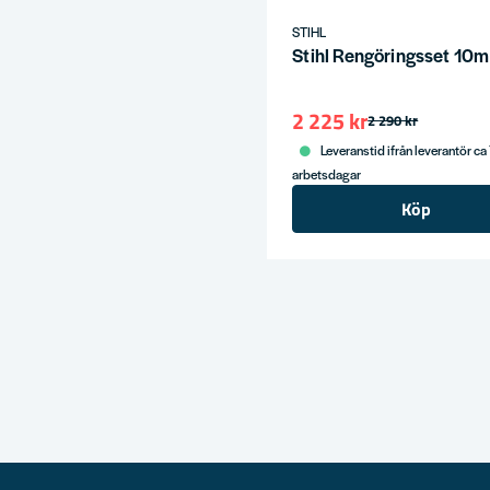
STIHL
Stihl Rengöringsset 10m
2 225 kr
2 290 kr
Leveranstid ifrån leverantör ca
arbetsdagar
Köp