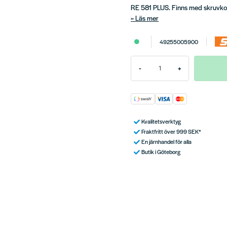
RE 581 PLUS. Finns med skruvkop
Läs mer
49255005900
-
+
Kvalitetsverktyg
Fraktfritt över 999 SEK*
En järnhandel för alla
Butik i Göteborg