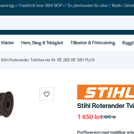
tsverktyg
Fraktfritt över 999 SEK*
En järnhandel för alla
Butik i Göte
& Kläder
Hem, Skog & Trädgård
Tillbehör & Förbrukning
Byggt
Stihl Roterander Tvättborste för RE 282-RE 581 PLUS
Stihl Roterander T
1 650 kr
2 490 kr
Proffsversion med inställbar arbe