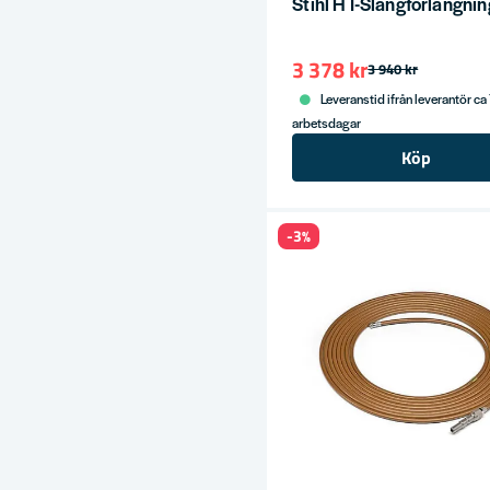
Stihl HT-Slangförlängni
3 378 kr
3 940 kr
Leveranstid ifrån leverantör ca
arbetsdagar
Köp
-3%