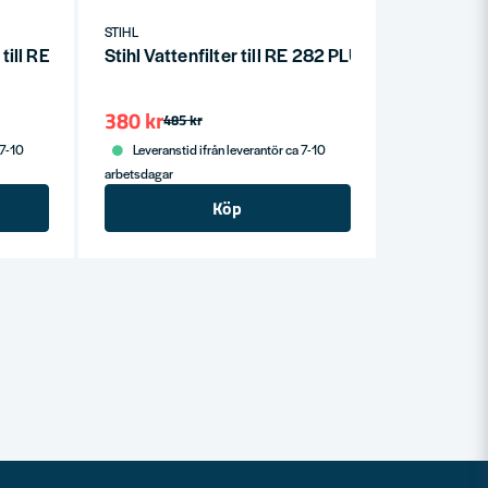
STIHL
 till RE 282 - RE 362 PLUS
Stihl Vattenfilter till RE 282 PLUS
380 kr
485 kr
 7-10
Leveranstid ifrån leverantör ca 7-10
arbetsdagar
Köp