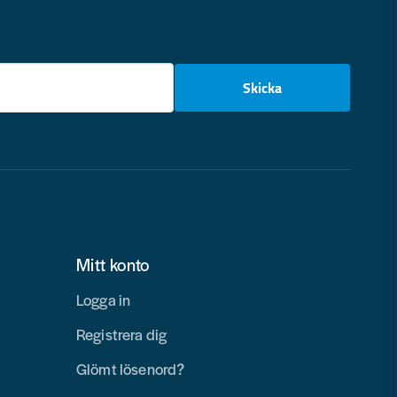
email
Skicka
Mitt konto
Logga in
Registrera dig
Glömt lösenord?