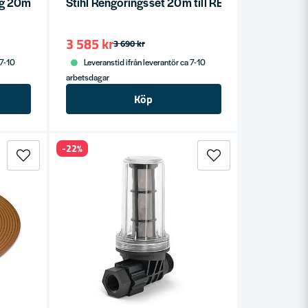
ng 20m till RE 362 PLUS
Stihl Rengöringsset 20m till RE 282 - RE 362 P
3 585 kr
3 690 kr
 7-10
Leveranstid ifrån leverantör ca 7-10
arbetsdagar
Köp
-22%