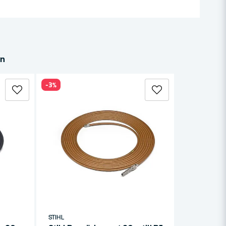
in
-3%
STIHL