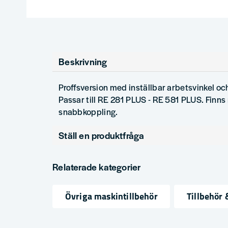
Beskrivning
Proffsversion med inställbar arbetsvinkel oc
Passar till RE 281 PLUS - RE 581 PLUS. Finns
snabbkoppling.
Ställ en produktfråga
question
Fråga oss något om denna produkten...
Relaterade kategorier
Övriga maskintillbehör
Tillbehör
name
email
Namn
Mejlad