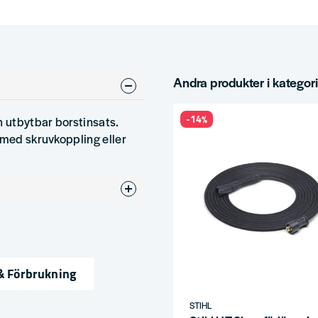
Andra produkter i kategor
-14%
h utbytbar borstinsats.
 med skruvkoppling eller
 & Förbrukning
ress
STIHL