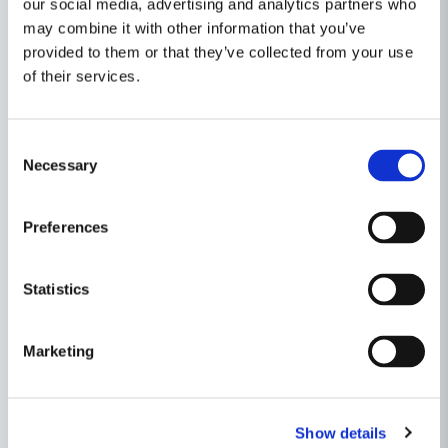
Gräsuppsamlarvolym 52 liter
our social media, advertising and analytics partners who
Drivning 0–4,6 km/h (Vario-hjuldrift)
may combine it with other information that you’ve
Vikt 26 kg
provided to them or that they’ve collected from your use
Nominell effekt 1200 W
of their services.
Ljudnivå 90 dB(A)
Batterisystem AK-serien (medföljer AK 30 S)
IP-skyddsklass IPX4
Consent
Necessary
Levereras med
Selection
STIHL AK 30 S-batteri
AL 101-laddare
Preferences
Egenskaper
Statistics
Ställ en produktfråga
Dekaler
AK-System
question
Skrymmande
Ja
Fråga oss något om denna produkten...
Marketing
Relaterade kategorier
Produkttyp
Gräsklippare
Gräsklippare
Gräsklippare
Show details
Spänning
36V