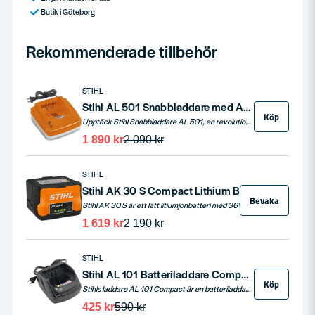
Butik i Göteborg
Rekommenderade tillbehör
STIHL
Stihl AL 501 Snabbladdare med Aktiv Kylning - För AP & AR Batterier
Köp
Upptäck Stihl Snabbladdare AL 501, en revolutionerande laddningslösning designad för både snabb och skonsam laddning av dina STIHL AP och AR batterier. Med en imponerande laddningsström på 12A och avancerade funktioner som aktiv batterikylning och laddningsindikator (LED), är denna laddare idealisk för professionella användare som kräver effektivitet och pålitlighet.
1 890 kr
2 090 kr
STIHL
Stihl AK 30 S Compact Lithium Batteri 36V 5,0ah
Bevaka
Stihl AK 30 S är ett lätt litiumjonbatteri med 36V och en kapacitet på 5,0 Ah. Med en batterikapacitet på 180 Wh och en vikt på endast 1,2 kg, är detta batteri kompatibelt med alla verktyg i STIHL AK-systemet. Batteriet har 4 lysdioder som indikerar laddningsstatus och optimerad effekt genom intelligent kommunikation med din maskin.
1 619 kr
2 190 kr
STIHL
Stihl AL 101 Batteriladdare Compact för AK & AP-batterier
Köp
Stihls laddare AL 101 Compact är en batteriladdare med laddindikator. Stihls laddare AL 101 kan enkelt fästas på vägen vid behov. Passar till samtliga Stihl & Vikingprodukter i 36V-segmentet. Se laddtider för respektiva Stihl batteri nedan.
425 kr
590 kr