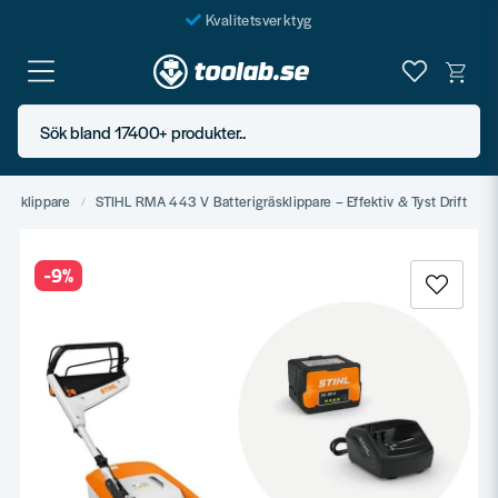
Kvalitetsverktyg
Fraktfritt över 999 SEK*
En järnhandel för alla
Sök bland 17400+ produkter..
Butik i Göteborg
räsklippare
STIHL RMA 443 V Batterigräsklippare – Effektiv & Tyst Drift
-
9
%