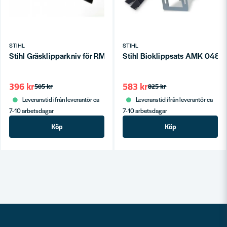
STIHL
STIHL
Stihl Gräsklipparkniv för RM 248 och MB 248
Stihl Bioklippsats AMK 048
396 kr
583 kr
505 kr
825 kr
Leveranstid ifrån leverantör ca
Leveranstid ifrån leverantör ca
7-10 arbetsdagar
7-10 arbetsdagar
Köp
Köp