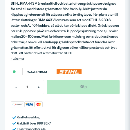
STIHL RMA 443 V är en kraftfull och batteridriven gräsklippare designad
för små till medelstora gräsmattor. Med Vario-hjuldrift justerar du
klipphastigheten enkelt för att passa olika terrängtyper, från plana ytor till
lättare sluttningar. RMA 443 V levereras som set med STIHL AK 30 S-
batteri och AL 101-laddare, så att du kan börja klippa direkt. Gräsklipparen
har en klippbredd på 41 cm och central klipphöjdsjustering med sju nivåer
mellan 20–100 mm. Med funktioner som mulching och sidoutkast kan du
enkelt välja om du vill samla upp gräsklippet eller låta det fördelas över
gräsmattan. Ett effektivt val för dig som söker hållbar prestanda och tyst
drift i ett batteridrivet alternativ från STIHL.
Läs mer
WA400111441
Köp
-
+
Kvalitetsverktyg
Fraktfritt över 999 SEK*
En järnhandel för alla