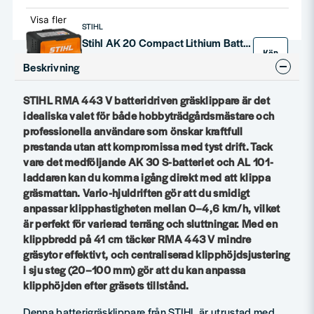
Visa fler
STIHL
Stihl AK 20 Compact Lithium Batteri 36V 4,0ah
Köp
Upptäck STIHL AK 20, ett lätt och kraftfullt Lithium-Ion batteri designat för STIHLs trädgårdsmaskiner. Med en märkspänning på 36 V och 144 Wh batterienergi, är detta batteri idealiskt för alla dina trädgårdsprojekt.
Beskrivning
1 635 kr
1 690 kr
STIHL RMA 443 V batteridriven gräsklippare är det
idealiska valet för både hobbyträdgårdsmästare och
professionella användare som önskar kraftfull
prestanda utan att kompromissa med tyst drift. Tack
vare det medföljande AK 30 S-batteriet och AL 101-
laddaren kan du komma igång direkt med att klippa
gräsmattan. Vario-hjuldriften gör att du smidigt
anpassar klipphastigheten mellan 0–4,6 km/h, vilket
är perfekt för varierad terräng och sluttningar. Med en
klippbredd på 41 cm täcker RMA 443 V mindre
gräsytor effektivt, och centraliserad klipphöjdsjustering
i sju steg (20–100 mm) gör att du kan anpassa
klipphöjden efter gräsets tillstånd.
Denna batterigräsklippare från STIHL är utrustad med