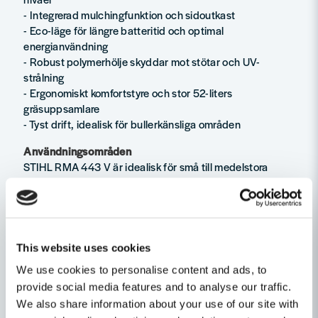
- Integrerad mulchingfunktion och sidoutkast
- Eco-läge för längre batteritid och optimal
energianvändning
- Robust polymerhölje skyddar mot stötar och UV-
strålning
- Ergonomiskt komfortstyre och stor 52-liters
gräsuppsamlare
- Tyst drift, idealisk för bullerkänsliga områden
Användningsområden
STIHL RMA 443 V är idealisk för små till medelstora
gräsmattor i bostadsområden. Perfekt för användare som
behöver en tyst, batteridriven gräsklippare för effektiv
klippning av plana ytor och lätt sluttande mark. Passar
både hobbyträdgårdsmästare och professionella
användare.
This website uses cookies
We use cookies to personalise content and ads, to
Tekniska data
Klippbredd 41 cm
provide social media features and to analyse our traffic.
Klipphöjd 20–100 mm, 7-stegs central justering
We also share information about your use of our site with