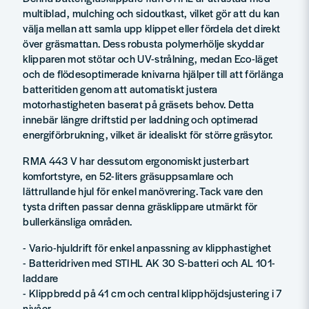
multiblad, mulching och sidoutkast, vilket gör att du kan
välja mellan att samla upp klippet eller fördela det direkt
över gräsmattan. Dess robusta polymerhölje skyddar
klipparen mot stötar och UV-strålning, medan Eco-läget
och de flödesoptimerade knivarna hjälper till att förlänga
batteritiden genom att automatiskt justera
motorhastigheten baserat på gräsets behov. Detta
innebär längre driftstid per laddning och optimerad
energiförbrukning, vilket är idealiskt för större gräsytor.
RMA 443 V har dessutom ergonomiskt justerbart
komfortstyre, en 52-liters gräsuppsamlare och
lättrullande hjul för enkel manövrering. Tack vare den
tysta driften passar denna gräsklippare utmärkt för
bullerkänsliga områden.
- Vario-hjuldrift för enkel anpassning av klipphastighet
- Batteridriven med STIHL AK 30 S-batteri och AL 101-
laddare
- Klippbredd på 41 cm och central klipphöjdsjustering i 7
nivåer