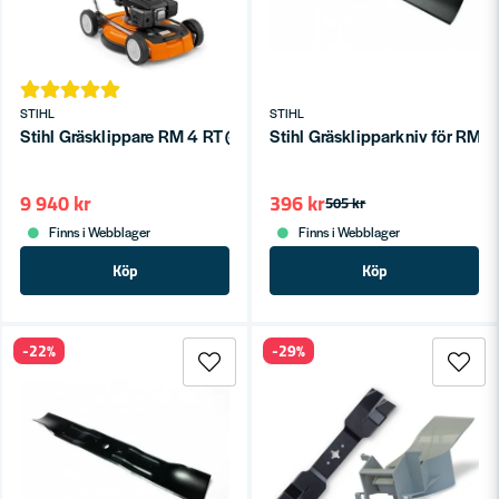
STIHL
STIHL
Stihl Gräsklippare RM 4 RT (->2500m2)
Stihl Gräsklipparkniv för RM
9 940 kr
396 kr
505 kr
Finns i Webblager
Finns i Webblager
Köp
Köp
-22%
-29%