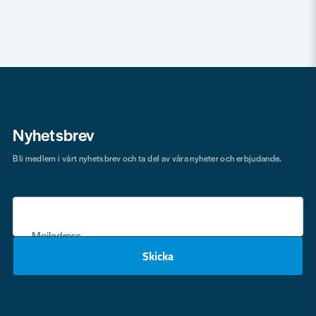
Nyhetsbrev
Bli medlem i vårt nyhetsbrev och ta del av våra nyheter och erbjudande.
Mejladress
Skicka
email