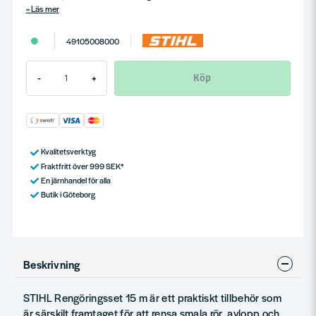
Läs mer
49105008000
Köp
-
+
Kvalitetsverktyg
Fraktfritt över 999 SEK*
En järnhandel för alla
Butik i Göteborg
Beskrivning
STIHL Rengöringsset 15 m är ett praktiskt tillbehör som
är särskilt framtaget för att rensa smala rör, avlopp och