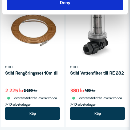
-3%
-22%
Deny
STIHL
STIHL
Stihl Rengöringsset 10m till RE 282 - RE 362 PLUS
Stihl Vattenfilter till RE 282 P
2 225 kr
380 kr
2 290 kr
485 kr
Leveranstid ifrån leverantör ca
Leveranstid ifrån leverantör ca
7-10 arbetsdagar
7-10 arbetsdagar
Köp
Köp