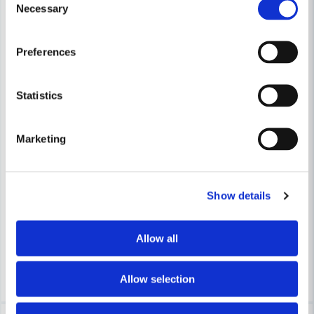
-14%
-3%
Necessary
Selection
Preferences
Statistics
Skicka fråga
Marketing
STIHL
STIHL
Stihl HT-Slangförlängning 20m till RE 362 PLUS
Stihl Rengöringsset 20m till 
Show details
3 378 kr
3 585 kr
3 940 kr
3 690 kr
Leveranstid ifrån leverantör ca
Leveranstid ifrån leverantör ca
Allow all
7-10 arbetsdagar
7-10 arbetsdagar
Köp
Köp
Allow selection