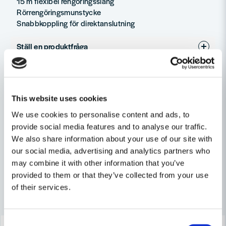
15 m flexibel rengöringsslang
Rörrengöringsmunstycke
Snabbkoppling för direktanslutning
Ställ en produktfråga
Recensioner (1)
question
Fråga oss något om denna produkten...
Magnus
Relaterade kategorier
This website uses cookies
för 1 vecka sedan
Snabb leverans,god kvalitet och äter sig framåt
We use cookies to personalise content and ads, to
name
Övriga maskintillbehör
effektivt
Namn
provide social media features and to analyse our traffic.
We also share information about your use of our site with
Tillbehör & Förbrukning
our social media, advertising and analytics partners who
email
may combine it with other information that you’ve
Mejladress
provided to them or that they’ve collected from your use
of their services.
Andra produkter i kategorin
Ja, ni får publicera min fråga
Consent