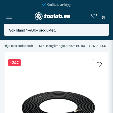
Kvalitetsverktyg
Fraktfritt över 999 SEK*
En järnhandel för alla
Sök bland 17400+ produkter..
Butik i Göteborg
Övriga maskintillbehör
Stihl Rengörringsset 15m RE 80 - RE 170 PLUS
-
24
%