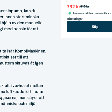
792 kr
815 kr
bensinpump, kan du
Leveranstid ifrån leverantör ca
er innan start minska
arbetsdagar
d hjälp av den manuella
Köp
gt med bensin för att
t ta isär KombiMaskinen.
skt ser till att
muttern skruvas åt igen
skluft i vevhuset mellan
na luftkudde förhindrar
vgaserna, man säger att
 människa och miljö