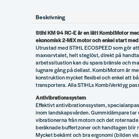
Beskrivning
Stihl KM 94 RC-E är en lätt KombiMotor me
ekonomisk 2-MIX motor och enkel start med
Utrustad med STIHL ECOSPEED som gör att d
maxvarvtalet, helt steglöst, direkt på hand
arbetssituation kan du spara bränsle och ma
lugnare gång på dellast. KombiMotorn är me
konstruktion mycket flexibel och enkel att b
transportera. Alla STIHLs KombiVerktyg pass
Antivibrationssystem
Effektivt antivibrationssystem, specialanpa
inom landskapsvården. Gummidämpare tar u
vibrationerna från motorn och det roternade 
beräknade buffertzoner och handtagen blir näs
Mycket bekämt och bra ergonomi (bilden visa