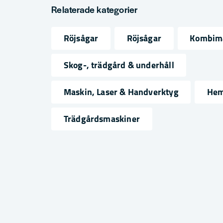
question
Fråga oss något om denna produkten...
Relaterade kategorier
Röjsågar
Röjsågar
Kombim
name
email
Namn
Mejlad
Skog-, trädgård & underhåll
Maskin, Laser & Handverktyg
Hem
Ja, ni får publicera min fråga
Trädgårdsmaskiner
Skicka fråga