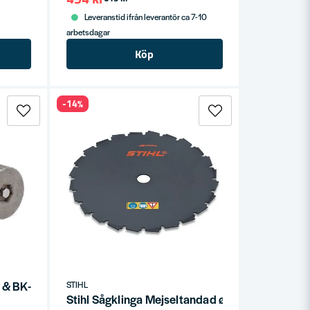
Leveranstid ifrån leverantör ca 7-10
arbetsdagar
Köp
-14%
MM & BK-MM
STIHL
Stihl Sågklinga Mejseltandad ø200mm 20mm 