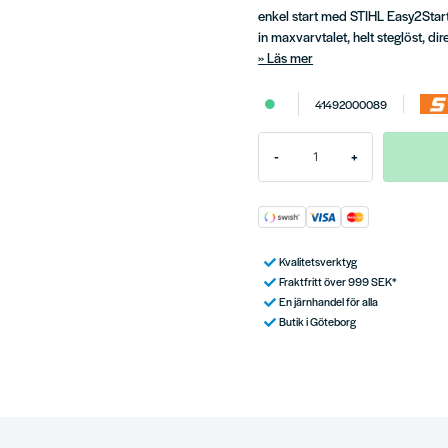
enkel start med STIHL Easy2Star
in maxvarvtalet, helt steglöst, di
Läs mer
41492000089
-
+
Kvalitetsverktyg
Fraktfritt över 999 SEK*
En järnhandel för alla
Butik i Göteborg