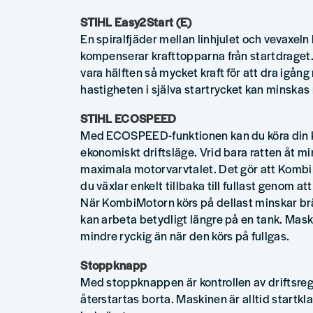
STIHL Easy2Start (E)
En spiralfjäder mellan linhjulet och vevaxeln
kompenserar krafttopparna från startdraget.
vara hälften så mycket kraft för att dra igån
hastigheten i själva startrycket kan minskas
STIHL ECOSPEED
Med ECOSPEED-funktionen kan du köra din 
ekonomiskt driftsläge. Vrid bara ratten åt m
maximala motorvarvtalet. Det gör att KombiM
du växlar enkelt tillbaka till fullast genom at
När KombiMotorn körs på dellast minskar b
kan arbeta betydligt längre på en tank. Mas
mindre ryckig än när den körs på fullgas.
Stoppknapp
Med stoppknappen är kontrollen av driftsreg
återstartas borta. Maskinen är alltid startkla