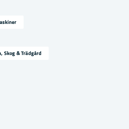
askiner
ress
, Skog & Trädgård