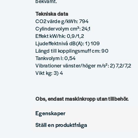
bekvämt.
Tekniska data
CO2 värde g/kWh: 794
Cylindervolym cm³: 24,1
Effekt kW/hk: 0,9/1,2
Ljudeffektnivå dB(A): 1) 109
Längd till kopplingsmuff cm: 90
Tankvolym l: 0,54
Vibrationer vänster/höger m/s²: 2) 7,2/7,2
Vikt kg: 3) 4
Obs, endast maskinkropp utan tillbehör.
Egenskaper
Ställ en produktfråga
Drivmedel
Be