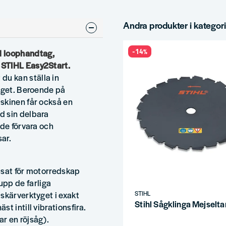
Andra produkter i kategor
-14%
d loophandtag,
 STIHL Easy2Start.
u kan ställa in
taget. Beroende på
skinen får också en
d sin delbara
åde förvara och
ar.
ssat för motorredskap
pp de farliga
STIHL
skärverktyget i exakt
Stihl Sågklinga Mejse
t intill vibrationsfira.
r en röjsåg).