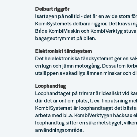
Delbart riggrör
Isärtagen på nolltid - det är en av de stora 
KomiSystemets delbara riggrör. Det krävs in
Både KombiMaskin och KombiVerktyg stuvas l
bagageutrymmet på bilen.
Elektroniskt tändsystem
Det helelektroniska tändsystemet ger en säk
en lugn och jämn motorgång. Dessutom förbä
utsläppen av skadliga ämnen minskar och di
Loophandtag
Loophandtaget på trimrar är idealiskt vid ka
där det är ont om plats, t. ex. finputsning me
KombiSystemet är loophandtaget det bästa v
arbeta med bl.a. KombiVerktygen häcksax ell
loophandtag sitter en säkerhetsbygel, vilke
användningsområde.