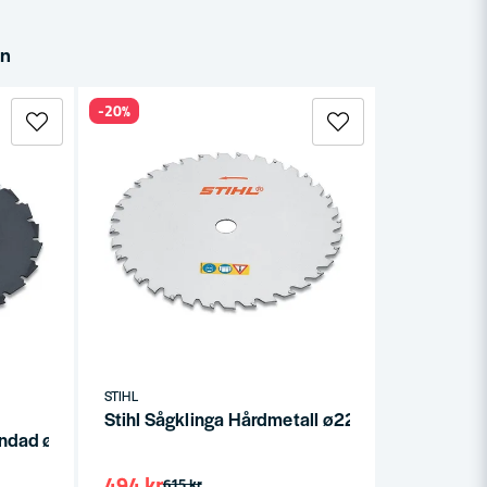
in
-20%
STIHL
Stihl Sågklinga Hårdmetall ø225mm 20mm 36
ltandad ø225mm 20mm 24Z
494 kr
615 kr