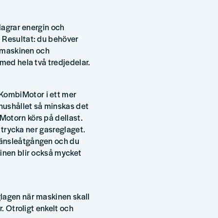
 lagrar energin och
 Resultat: du behöver
g maskinen och
 med hela två tredjedelar.
KombiMotor i ett mer
inushållet så minskas det
otorn körs på dellast.
t trycka ner gasreglaget.
ränsleåtgången och du
kinen blir också mycket
lagen när maskinen skall
r. Otroligt enkelt och