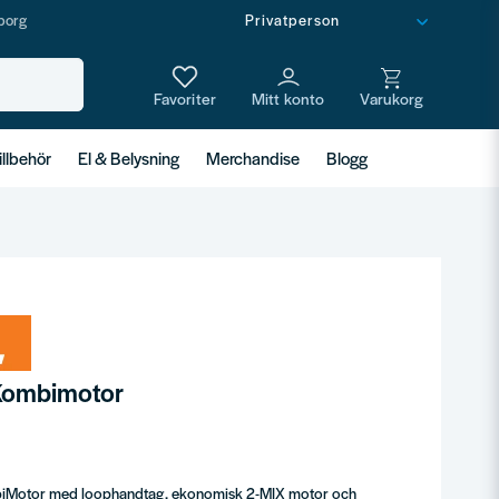
borg
illbehör
El & Belysning
Merchandise
Blogg
Kombimotor
mbiMotor med loophandtag, ekonomisk 2-MIX motor och