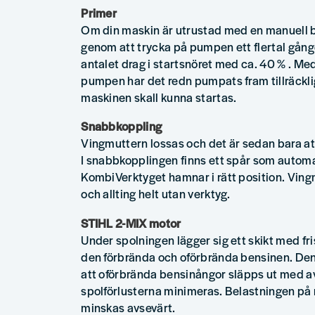
Primer
Om din maskin är utrustad med en manuell 
genom att trycka på pumpen ett flertal gång
antalet drag i startsnöret med ca. 40 % . Me
pumpen har det redn pumpats fram tillräckli
maskinen skall kunna startas.
Snabbkoppling
Vingmuttern lossas och det är sedan bara at
I snabbkopplingen finns ett spår som automati
KombiVerktyget hamnar i rätt position. Ving
och allting helt utan verktyg.
STIHL 2-MIX motor
Under spolningen lägger sig ett skikt med fri
den förbrända och oförbrända bensinen. Den
att oförbrända bensinångor släpps ut med a
spolförlusterna minimeras. Belastningen på
minskas avsevärt.