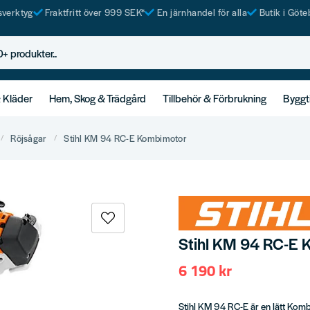
tsverktyg
Fraktfritt över 999 SEK*
En järnhandel för alla
Butik i Göte
rodukter..
& Kläder
Hem, Skog & Trädgård
Tillbehör & Förbrukning
Byggt
Röjsågar
Stihl KM 94 RC-E Kombimotor
Stihl KM 94 RC-E 
6 190 kr
Stihl KM 94 RC-E är en lätt Ko