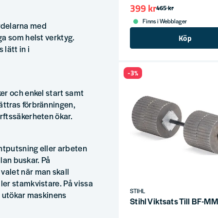
399 kr
465 kr
Finns i Webblager
fördelarna med
ga som helst verktyg.
Köp
ätt in i
-3%
er och enkel start samt
ttras förbränningen,
rftssäkerheten ökar.
ntputsning eller arbeten
llan buskar. På
alet när man skall
er stamkvistare. På vissa
STIHL
n utökar maskinens
Stihl Viktsats Till BF-