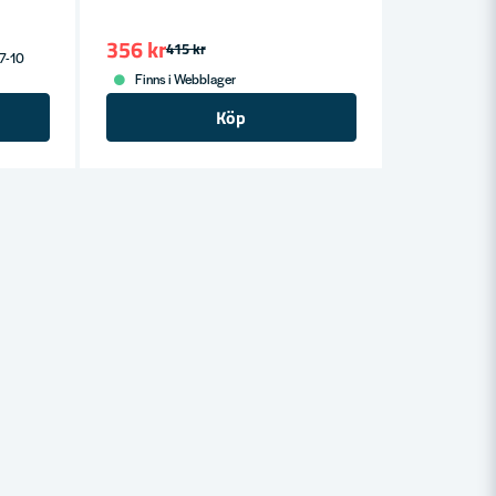
356 kr
415 kr
 7-10
Finns i Webblager
Köp