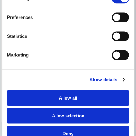
Preferences
Statistics
Marketing
STIHL
Stihl Trimmertråd 2,0mmx0,19m 48st/Frp
STIHL
Stihl Trimmertråd 2,0mm FSA
Show details
70 kr
82 kr
180 kr
210 kr
Leveranstid ifrån leverantör ca
Finns i Webblager
Allow all
7-10 arbetsdagar
Bevaka
Köp
Allow selection
Deny