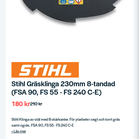
Stihl Gräsklinga 230mm 8-tandad
(FSA 90, FS 55 - FS 240 C-E)
180 kr
210 kr
Stihl Klinga av stål med 8 skärkanter. För ytarbete i segt och torrt gräs
samt ogräs. FSA 90, FS 55 - FS 240 C-E
Läs mer