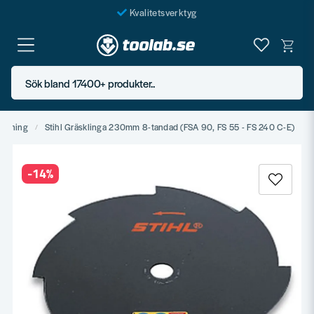
Kvalitetsverktyg
Fraktfritt över 999 SEK*
En järnhandel för alla
Sök bland 17400+ produkter..
Butik i Göteborg
rukning
Stihl Gräsklinga 230mm 8-tandad (FSA 90, FS 55 - FS 240 C-E)
-
14
%