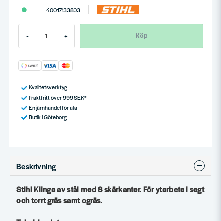
40017133803
Köp
-
+
Kvalitetsverktyg
Fraktfritt över 999 SEK*
En järnhandel för alla
Butik i Göteborg
Beskrivning
Stihl Klinga av stål med 8 skärkanter. För ytarbete i segt
och torrt gräs samt ogräs.