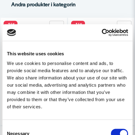
Andra produkter i kategorin
Ja, ni får publicera min fråga
-14%
-14%
This website uses cookies
STIHL
We use cookies to personalise content and ads, to
Skicka fråga
Stihl Trimmertråd 4,0mmx0,22m 48st/Frp
STIHL
provide social media features and to analyse our traffic.
Stihl Trimmertråd 3,0mmx0,1
We also share information about your use of our site with
our social media, advertising and analytics partners who
153 kr
178 kr
101 kr
may combine it with other information that you’ve
118 kr
Leveranstid ifrån leverantör ca
provided to them or that they’ve collected from your use
Finns i Webblager
7-10 arbetsdagar
of their services.
Bevaka
Köp
Consent
-15%
-14%
Necessary
Selection