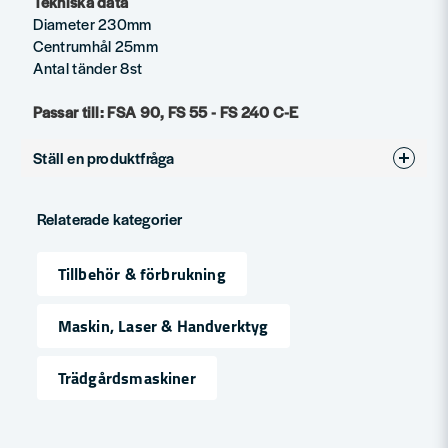
Tekniska data
Diameter 230mm
Centrumhål 25mm
Antal tänder 8st
Passar till: FSA 90, FS 55 - FS 240 C-E
Ställ en produktfråga
question
Fråga oss något om denna produkten...
Relaterade kategorier
Tillbehör & förbrukning
name
Namn
Maskin, Laser & Handverktyg
Trädgårdsmaskiner
email
Mejladress