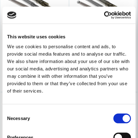
STIHL
Skicka fråga
Stihl Trimmertråd 4,0mmx0,22m 48st/Frp
STIHL
This website uses cookies
Stihl Trimmertråd 3,0mmx0,1
We use cookies to personalise content and ads, to
153 kr
178 kr
provide social media features and to analyse our traffic.
101 kr
118 kr
Leveranstid ifrån leverantör ca
We also share information about your use of our site with
Finns i Webblager
7-10 arbetsdagar
our social media, advertising and analytics partners who
may combine it with other information that you’ve
Bevaka
Köp
provided to them or that they’ve collected from your use
of their services.
-15%
-14%
Consent
Necessary
Selection
Preferences