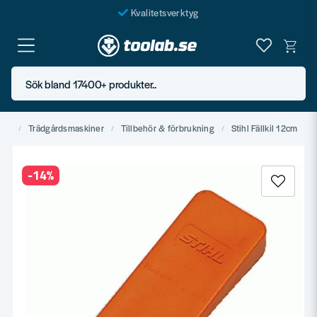
Kvalitetsverktyg
Fraktfritt över 999 SEK*
En järnhandel för alla
Sök bland 17400+ produkter..
Butik i Göteborg
tyg
Trädgårdsmaskiner
Tillbehör & förbrukning
Stihl Fällkil 12cm
-
14
%