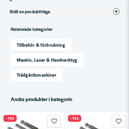
Ställ en produktfråga
question
Fråga oss något om denna produkten...
Relaterade kategorier
Tillbehör & förbrukning
name
Namn
Maskin, Laser & Handverktyg
Trädgårdsmaskiner
email
Mejladress
Andra produkter i kategorin
Ja, ni får publicera min fråga
-14%
-14%