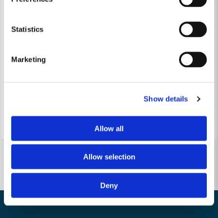
Statistics
STIHL
Stihl Trimmertråd 2,0mmx0,19m 48st/Frp
STIHL
Stihl Trimmertråd 2,0mm FSA
Marketing
70 kr
82 kr
180 kr
210 kr
Leveranstid ifrån leverantör ca
Show details
Finns i Webblager
7-10 arbetsdagar
Bevaka
Köp
Allow all
Allow selection
Deny