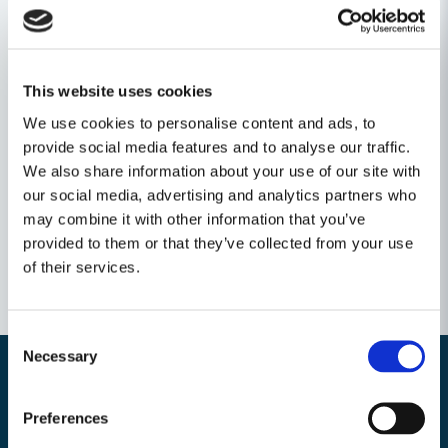
praktiska munstycke.
Elementmunstycke ø 36 mm, till SE 61 - SE 122 E
This website uses cookies
Ställ en produktfråga
We use cookies to personalise content and ads, to
question
provide social media features and to analyse our traffic.
Fråga oss något om denna produkten...
Relaterade kategorier
We also share information about your use of our site with
our social media, advertising and analytics partners who
may combine it with other information that you’ve
provided to them or that they’ve collected from your use
name
Namn
of their services.
email
Mejladress
Consent
Necessary
Selection
Preferences
Nyhetsbrev
Ja, ni får publicera min fråga