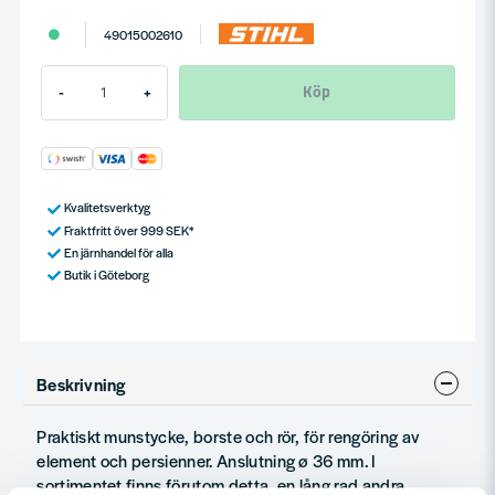
49015002610
Köp
-
+
Kvalitetsverktyg
Fraktfritt över 999 SEK*
En järnhandel för alla
Butik i Göteborg
Beskrivning
Praktiskt munstycke, borste och rör, för rengöring av
element och persienner. Anslutning ø 36 mm. I
sortimentet finns förutom detta, en lång rad andra