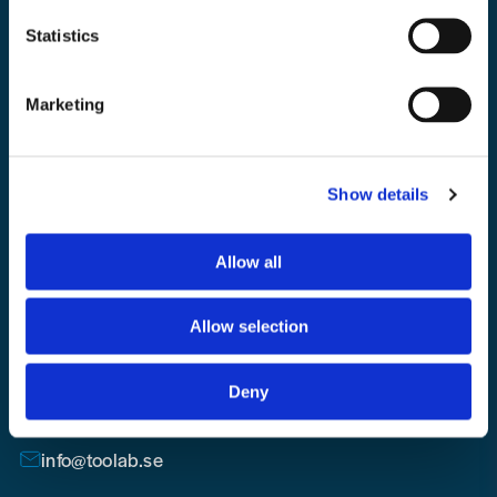
Bli medlem i vårt nyhetsbrev och ta del av våra nyheter och erbjudande.
Statistics
Marketing
Mejladress
Skicka
Skicka fråga
Show details
email
Allow all
Allow selection
Toolab.se
Deny
010 - 199 00 00
Måndag-Fredag 08.00-15:00
info@toolab.se