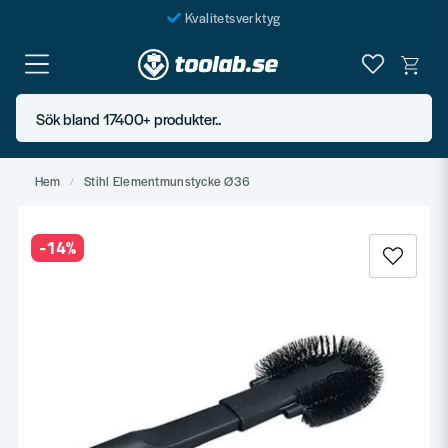
Kvalitetsverktyg
Fraktfritt över 999 SEK*
En järnhandel för alla
Sök bland 17400+ produkter..
Butik i Göteborg
Hem
Stihl Elementmunstycke Ø36
-
14
%