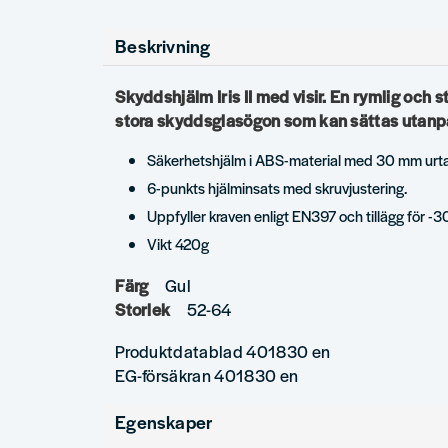
Beskrivning
Skyddshjälm Iris II med visir. En rymlig och s
stora skyddsglasögon som kan sättas utanp
Säkerhetshjälm i ABS-material med 30 mm urta
6-punkts hjälminsats med skruvjustering.
Uppfyller kraven enligt EN397 och tillägg för -30
Vikt 420g
Färg
Gul
Storlek
52-64
Produktdatablad 401830 en
EG-försäkran 401830 en
Egenskaper