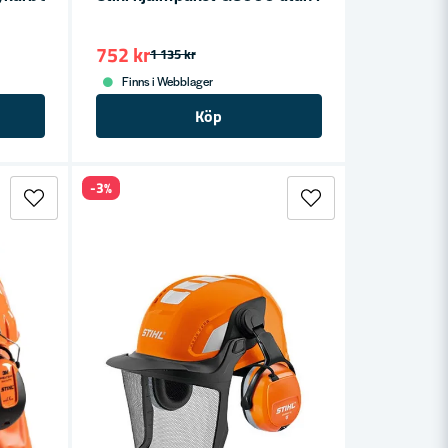
752 kr
1 135 kr
Finns i Webblager
Köp
-3%