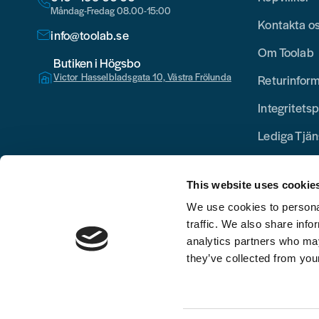
Måndag-Fredag 08.00-15:00
Kontakta o
info@toolab.se
Om Toolab
Butiken i Högsbo
Victor Hasselbladsgata 10, Västra Frölunda
Returinfor
Integritetsp
Lediga Tjän
This website uses cookie
We use cookies to personal
traffic. We also share info
analytics partners who may
they’ve collected from your