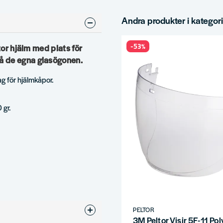
Andra produkter i kategor
-53%
tor hjälm med plats för
å de egna glasögonen.
g för hjälmkåpor.
 gr.
PELTOR
3M Peltor Visir 5F-11 Po