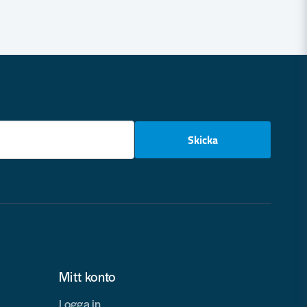
email
Skicka
Mitt konto
Logga in