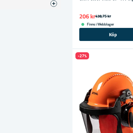
206 kr
438,75 kr
Finns i Webblager
Köp
ress
-27%