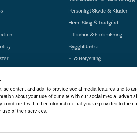
ss
Personligt Skydd & Kläder
Hem, Skog & Trädgård
mation
Tillbehör & Förbrukning
olicy
Byggtillbehör
ster
El & Belysning
Merchandise
s
Blogg
ise content and ads, to provide social media features and to an
rmation about your use of our site with our social media, advertis
 combine it with other information that you’ve provided to them o
 use of their services.