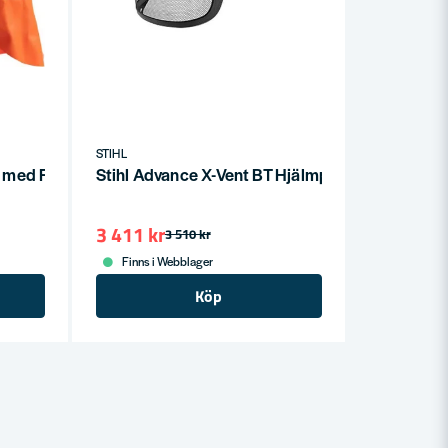
STIHL
 med FM-Radio - Komplett skydd med underhållning
Stihl Advance X-Vent BT Hjälmpaket inkl skyd
3 411 kr
3 510 kr
Finns i Webblager
Köp