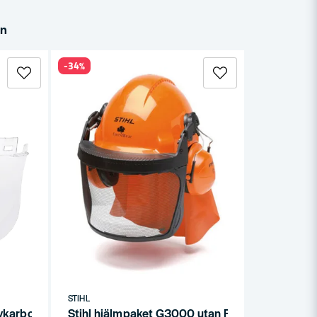
in
-34%
STIHL
lykarbonat Klar
Stihl hjälmpaket G3000 utan FM-Radio - Kompl