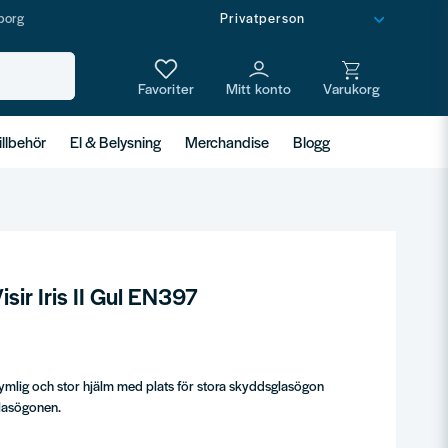
borg
illbehör
El & Belysning
Merchandise
Blogg
ir Iris II Gul EN397
 rymlig och stor hjälm med plats för stora skyddsglasögon
lasögonen.