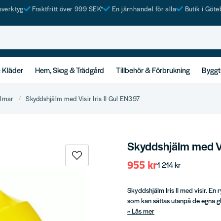
tsverktyg
Fraktfritt över 999 SEK*
En järnhandel för alla
Butik i Göte
& Kläder
Hem, Skog & Trädgård
Tillbehör & Förbrukning
Byggt
älmar
Skyddshjälm med Visir Iris II Gul EN397
Skyddshjälm med Vis
955 kr
1 214 kr
Skyddshjälm Iris II med visir. En
som kan sättas utanpå de egna g
Läs mer