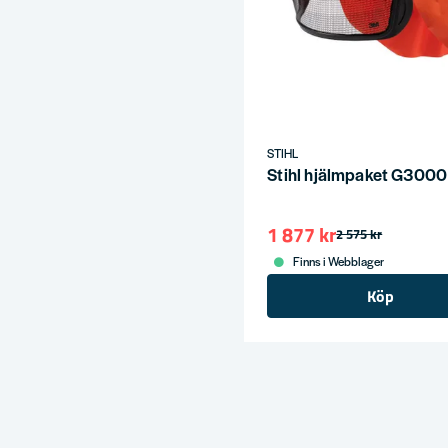
STIHL
Stihl hjälmpaket G3000
1 877 kr
2 575 kr
Finns i Webblager
Köp