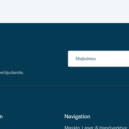
Mejladress
h erbjudande.
on
Navigation
Maskin, Laser & Handverktyg