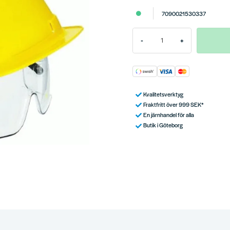
7090021530337
-
+
Kvalitetsverktyg
Fraktfritt över 999 SEK*
En järnhandel för alla
Butik i Göteborg