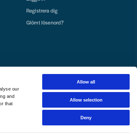
Registrera dig
Glömt lösenord?
Allow all
alyse our
ing and
Allow selection
r that
Deny
Copyright © 2025 Toolab Verktyg AB.
Alla rättigheter reserverade.