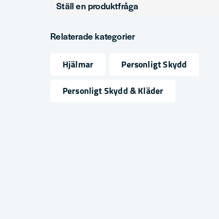
Ställ en produktfråga
Produkttyp
Skyddshjälm, Visir, Sågklinga
question
Fråga oss något om denna produkten...
Relaterade kategorier
Hjälmar
Personligt Skydd
name
email
Namn
Mejlad
Personligt Skydd & Kläder
Ja, ni får publicera min fråga