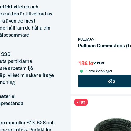
 effektiviteten och
rodukten är tillverkad av
lara även de mest
erhåll kan du hålla din
 hälsosammare
PULLMAN
Pullman Gummistrips (
h S36
sta partiklarna
184 kr
239 kr
rare arbetsmiljö
Finns i Webblager
p, vilket minskar slitage
Köp
ändning
material
-18%
inprestanda
are modeller S13, S26 och
g är kritisk. Perfekt för