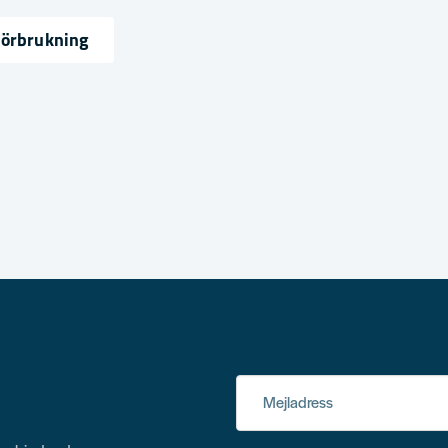
Förbrukning
, 125 mm diameter upptill och
änt fabrikat rekommenderar vi
ress
nalfilter avsett för din
Mejladress