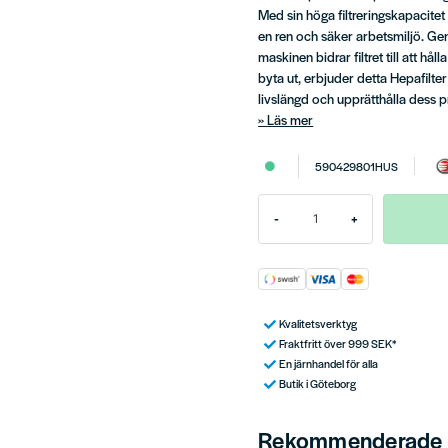
Med sin höga filtreringskapacitet
en ren och säker arbetsmiljö. Gen
maskinen bidrar filtret till att håll
byta ut, erbjuder detta Hepafilte
livslängd och upprätthålla dess 
Läs mer
590429801HUS
-
+
Kvalitetsverktyg
Fraktfritt över 999 SEK*
En järnhandel för alla
Butik i Göteborg
Rekommenderade t