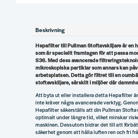
Beskrivning
Hepafilter till Pullman Stoftavskiljare är en
som är speciellt framtagen för att passa mo
S36. Med dess avancerade filtreringsteknolog
mikroskopiska partiklar som annars kan påve
arbetsplatsen. Detta gör filtret till en oumbär
stoftavskiljare, särskilt i miljöer där dammh
Att byta ut eller installera detta Hepafilter 
inte kräver några avancerade verktyg. Genom
Hepafilter säkerställs att din Pullman Stofta
optimalt under längre tid, vilket minskar risk
maskinen. Dessutom bidrar det till att förbä
säkerhet genom att hålla luften ren och fri frå