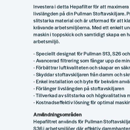
Investera i detta Hepafilter för att maximera
livslängden på din Pullman Stoftavskiljare. P
slitstarka material och är utformad för att k
krävande arbetsmiljöerna. Med ett enkelt und
maskin i toppskick och samtidigt skapa en
arbetsmiljö.
- Speciellt designat för Pullman S13, S26 oc
- Avancerad filtrering som fångar upp de min
- Förbättrar luftkvaliteten och skapar en säk
- Skyddar stoftavskiljaren från damm och skrä
- Enkel installation och byte för bekväm anv
- Förlänger livslängden på stoftavskiljaren
- Tillverkad av slitstarka och högkvalitativa 
- Kostnadseffektiv lösning för optimal mask
Användningsområden
Hepafiltret används för Pullman Stoftavskilj
S36 i arbetsmiljöer där effektiv dammhanterin