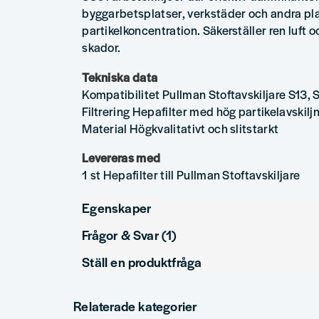
byggarbetsplatser, verkstäder och andra pl
partikelkoncentration. Säkerställer ren luft
skador.
Tekniska data
Kompatibilitet Pullman Stoftavskiljare S13, 
Filtrering Hepafilter med hög partikelavskilj
Material Högkvalitativt och slitstarkt
Levereras med
1 st Hepafilter till Pullman Stoftavskiljare
Egenskaper
Frågor & Svar (1)
Produkttyp
Ställ en produktfråga
Urban frågade
för 2 veckor sedan
question
Har ni måtten på detta filter ? har en stoftavskiljare av 
Fråga oss något om denna produkten...
Relaterade kategorier