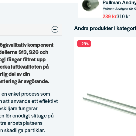
Pullman Ändhyl
239 kr
310 kr
Andra produkter i kategor
-23%
 högkvalitativ komponent
dellerna S13, S26 och
i fångar filtret upp
rka luftkvaliteten på
lig del av din
antering är avgörande.
är en enkel process som
 att använda ett effektivt
vskiljare fungerar
en för onödigt slitage på
ttra arbetsplatsens
n skadliga partiklar.