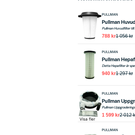
PULLMAN
Pullman Huvudfi
788 kr
1 056 kr
PULLMAN
Pullman Hepafi
940 kr
1 297 kr
PULLMAN
Pullman Uppgr
Pullman Uppgraderingsk
1 599 kr
2 012 k
Visa fler
PULLMAN