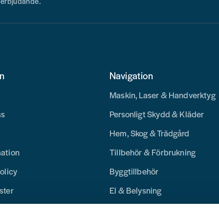
h erbjudande.
on
Navigation
Maskin, Laser & Handverktyg
ss
Personligt Skydd & Kläder
Hem, Skog & Trädgård
mation
Tillbehör & Förbrukning
olicy
Byggtillbehör
ster
El & Belysning
Merchandise