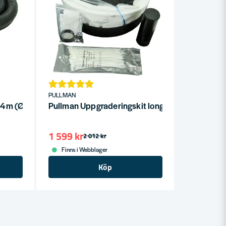
PULLMAN
t 4m (Ø38mm)
Pullman Uppgraderingskit longopac S13
1 599 kr
2 012 kr
Finns i Webblager
Köp