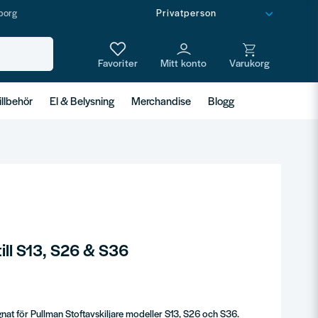
borg
illbehör
El & Belysning
Merchandise
Blogg
till S13, S26 & S36
ignat för Pullman Stoftavskiljare modeller S13, S26 och S36.