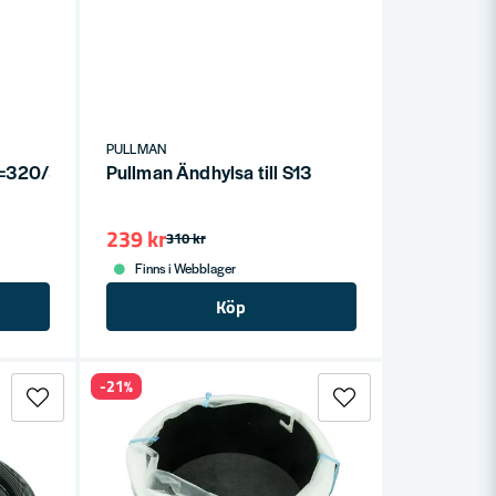
PULLMAN
L=320/365)
Pullman Ändhylsa till S13
239 kr
310 kr
Finns i Webblager
Köp
-21%