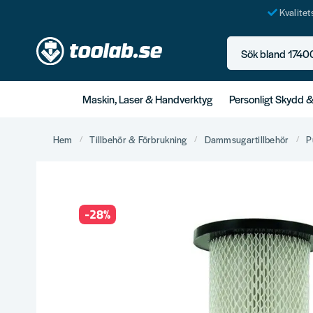
Kvalite
Sök bland 17400+ p
Maskin, Laser & Handverktyg
Personligt Skydd 
Hem
Tillbehör & Förbrukning
Dammsugartillbehör
P
-
28
%