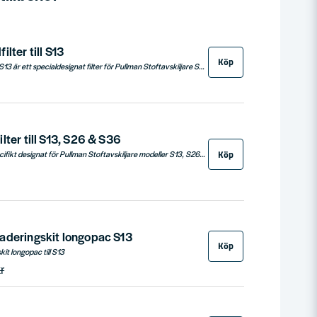
lter till S13
Köp
Pullman Huvudfilter till S13 är ett specialdesignat filter för Pullman Stoftavskiljare S13. Det säkerställer optimal prestanda och renhet på arbetsplatsen genom att effektivt fånga damm och smuts. Enkel installation och byte gör det till ett praktiskt och kostnadseffektivt underhållstillbehör.
lter till S13, S26 & S36
Köp
Detta Hepafilter är specifikt designat för Pullman Stoftavskiljare modeller S13, S26 och S36. Med sin höga filtreringskapacitet fångar det upp även de minsta partiklarna och säkerställer en ren och säker arbetsmiljö. Genom att förhindra damm och skräp från att tränga in i maskinen bidrar filtret till att hålla din stoftavskiljare i optimalt skick. Enkelt att installera och byta ut, erbjuder detta Hepafilter en kostnadseffektiv lösning för att förlänga maskinens livslängd och upprätthålla dess prestanda på toppnivå.
aderingskit longopac S13
Köp
it longopac till S13
r