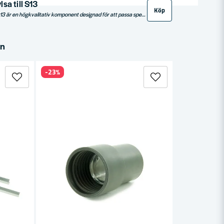
sa till S13
Köp
Pullman Ändhylsa för S13 är en högkvalitativ komponent designad för att passa specifikt med Pullman S13-modellen. Denna ändhylsa säkerställer en säker och effektiv anslutning, vilket garanterar optimal prestanda för ditt verktyg. Tillverkad med hållbara material som motstår slitage och ger långvarig användning.
in
-23%