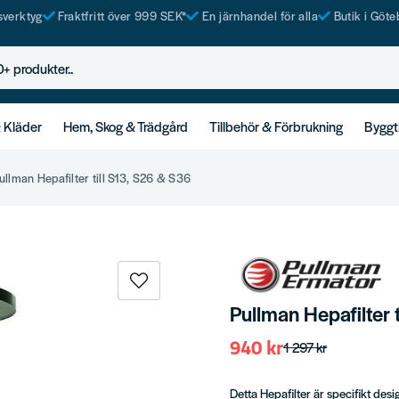
tsverktyg
Fraktfritt över 999 SEK*
En järnhandel för alla
Butik i Göte
rodukter..
& Kläder
Hem, Skog & Trädgård
Tillbehör & Förbrukning
Byggt
ullman Hepafilter till S13, S26 & S36
Pullman Hepafilter 
940 kr
1 297 kr
Detta Hepafilter är specifikt des