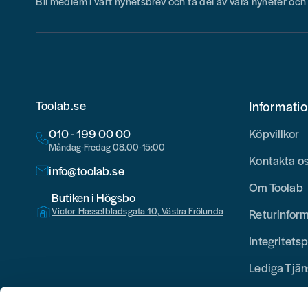
Bli medlem i vårt nyhetsbrev och ta del av våra nyheter oc
Toolab.se
Informati
010 - 199 00 00
Köpvillkor
Måndag-Fredag 08.00-15:00
Kontakta o
info@toolab.se
Om Toolab
Butiken i Högsbo
Victor Hasselbladsgata 10, Västra Frölunda
Returinfor
Integritetsp
Lediga Tjän