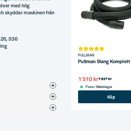
atser med hög
 och skyddar maskinen från
S26, S36
ning
PULLMAN
Pullman Slang Komplet
1 510 kr
1 837 kr
Finns i Webblager
Köp
Filter
okänt fabrikat.