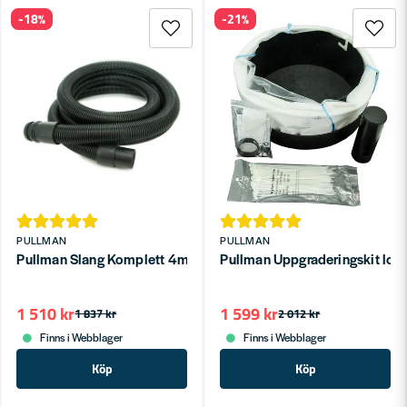
-18%
-21%
PULLMAN
PULLMAN
Pullman Slang Komplett 4m (Ø38mm)
Pullman Uppgraderingskit lon
1 510 kr
1 599 kr
1 837 kr
2 012 kr
Finns i Webblager
Finns i Webblager
Köp
Köp