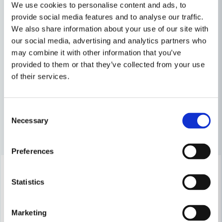
We use cookies to personalise content and ads, to
Ställ en produktfråga
Produkttyp
Filter
provide social media features and to analyse our traffic.
We also share information about your use of our site with
question
Fråga oss något om denna produkten...
Relaterade kategorier
our social media, advertising and analytics partners who
may combine it with other information that you’ve
Dammsugartillbehör
provided to them or that they’ve collected from your use
of their services.
name
Namn
Tillbehör & Förbrukning
Consent
Necessary
email
Selection
Mejladress
Andra produkter i kategorin
Preferences
-23%
-23%
Ja, ni får publicera min fråga
Statistics
Marketing