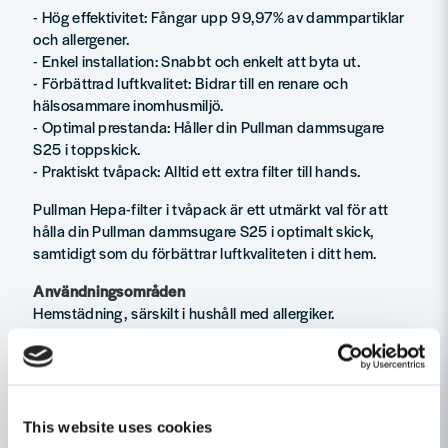
- Hög effektivitet: Fångar upp 99,97% av dammpartiklar
och allergener.
- Enkel installation: Snabbt och enkelt att byta ut.
- Förbättrad luftkvalitet: Bidrar till en renare och
hälsosammare inomhusmiljö.
- Optimal prestanda: Håller din Pullman dammsugare
S25 i toppskick.
- Praktiskt tvåpack: Alltid ett extra filter till hands.
Pullman Hepa-filter i tvåpack är ett utmärkt val för att
hålla din Pullman dammsugare S25 i optimalt skick,
samtidigt som du förbättrar luftkvaliteten i ditt hem.
Användningsområden
Hemstädning, särskilt i hushåll med allergiker.
Kontorsstädning för att upprätthålla en hälsosam
arbetsmiljö.
Användning i miljöer där luftkvalitet är en prioritet.
Egenskaper
This website uses cookies