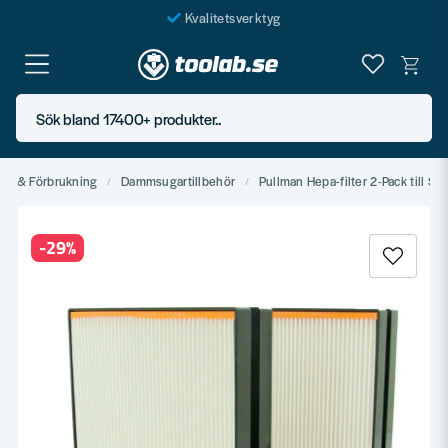
Kvalitetsverktyg
Fraktfritt över 999 SEK*
En järnhandel för alla
Sök bland 17400+ produkter..
Butik i Göteborg
hör & Förbrukning
Dammsugartillbehör
Pullman Hepa-filter 2-Pack till S2
-
29
%