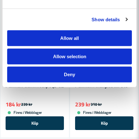
Show details
Skicka fråga
Allow all
Allow selection
Deny
PULLMAN
PULLMAN
Pullman Gummistrips (L=320/365)
Pullman Ändhylsa till S13
184 kr
239 kr
239 kr
310 kr
Finns i Webblager
Finns i Webblager
Köp
Köp