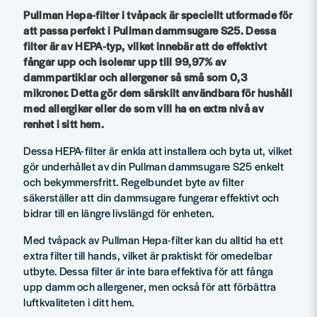
Pullman Hepa-filter i tvåpack är speciellt utformade för
att passa perfekt i Pullman dammsugare S25. Dessa
filter är av HEPA-typ, vilket innebär att de effektivt
fångar upp och isolerar upp till 99,97% av
dammpartiklar och allergener så små som 0,3
mikroner. Detta gör dem särskilt användbara för hushåll
med allergiker eller de som vill ha en extra nivå av
renhet i sitt hem.
Dessa HEPA-filter är enkla att installera och byta ut, vilket
gör underhållet av din Pullman dammsugare S25 enkelt
och bekymmersfritt. Regelbundet byte av filter
säkerställer att din dammsugare fungerar effektivt och
bidrar till en längre livslängd för enheten.
Med tvåpack av Pullman Hepa-filter kan du alltid ha ett
extra filter till hands, vilket är praktiskt för omedelbar
utbyte. Dessa filter är inte bara effektiva för att fånga
upp damm och allergener, men också för att förbättra
luftkvaliteten i ditt hem.