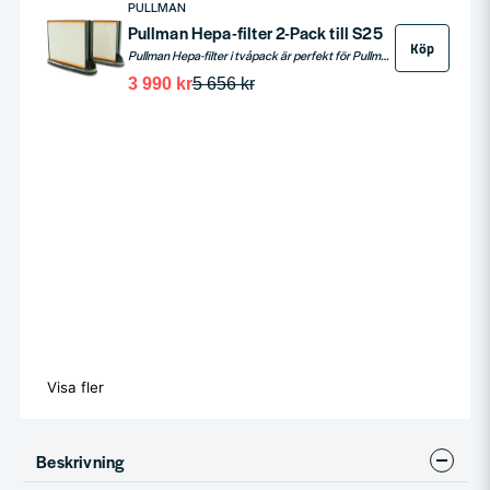
PULLMAN
Pullman Hepa-filter 2-Pack till S25
Köp
Pullman Hepa-filter i tvåpack är perfekt för Pullman dammsugare S25. Dessa högkvalitativa HEPA-filter fångar upp fina partiklar och allergener, vilket ger en renare och hälsosammare inomhusmiljö. Lätta att installera och byta ut, de är ett idealiskt val för att upprätthålla optimal dammsugarprestanda.
3 990 kr
5 656 kr
Visa fler
Beskrivning