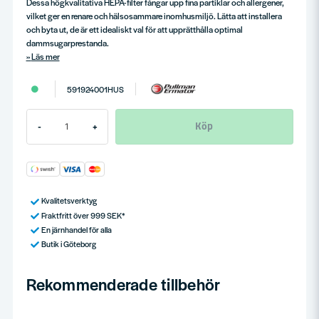
Dessa högkvalitativa HEPA-filter fångar upp fina partiklar och allergener,
vilket ger en renare och hälsosammare inomhusmiljö. Lätta att installera
och byta ut, de är ett idealiskt val för att upprätthålla optimal
dammsugarprestanda.
Läs mer
591924001HUS
Köp
-
+
Kvalitetsverktyg
Fraktfritt över 999 SEK*
En järnhandel för alla
Butik i Göteborg
Rekommenderade tillbehör