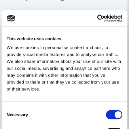
-33%
-38%
Ja, ni får publicera min fråga
This website uses cookies
We use cookies to personalise content and ads, to
FAST
provide social media features and to analyse our traffic.
FAST Metallexpander för Dubbelgips – Pålitlig Infästning för Gi
FAST
FAST Metallexpander för Enkelg
We also share information about your use of our site with
our social media, advertising and analytics partners who
32 kr
Skicka fråga
48 kr
may combine it with other information that you’ve
30 kr
48 kr
Leveranstid ifrån leverantör ca
provided to them or that they’ve collected from your use
Finns i Webblager
3-7 arbetsdagar
of their services.
Köp
Köp
Consent
Necessary
Selection
-31%
-31%