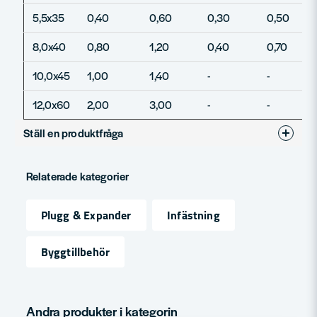
5,5x35
0,40
0,60
0,30
0,50
8,0x40
0,80
1,20
0,40
0,70
10,0x45
1,00
1,40
-
-
12,0x60
2,00
3,00
-
-
Ställ en produktfråga
question
Fråga oss något om denna produkten...
Relaterade kategorier
Plugg & Expander
Infästning
name
Namn
Byggtillbehör
email
Mejladress
Andra produkter i kategorin