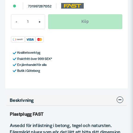
7319972871352
Köp
-
+
Kvalitetsverktyg
Fraktfritt över 999 SEK*
En järnhandel för alla
Butik i Göteborg
Beskrivning
Plastplugg FAST
Avsedd för infästning i betong, tegel och natursten.
Färgmärkt plugg som gör det lätt att hitta rätt dimension.