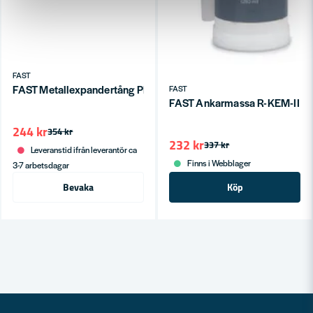
FAST
FAST Metallexpandertång PRO – Effektivt Verktyg för Metallex
FAST
FAST Ankarmassa R-KEM-II 3
244 kr
354 kr
232 kr
337 kr
Leveranstid ifrån leverantör ca
Finns i Webblager
3-7 arbetsdagar
Bevaka
Köp