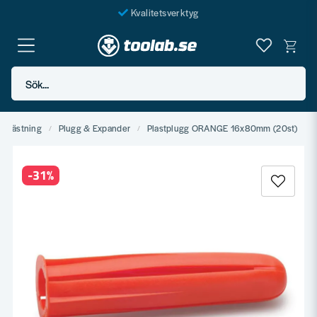
Kvalitetsverktyg
Fraktfritt över 999 SEK*
En järnhandel för alla
Sök...
Butik i Göteborg
Infästning
Plugg & Expander
Plastplugg ORANGE 16x80mm (20st)
-
31
%