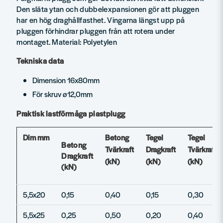
Den släta ytan och dubbelexpansionen gör att pluggen
har en hög draghållfasthet. Vingarna längst upp på
pluggen förhindrar pluggen från att rotera under
montaget. Material: Polyetylen
Tekniska data
Dimension 16x80mm
För skruv ø12,0mm
Praktisk lastförmåga plastplugg
Dim mm
Betong
Tegel
Tegel
Betong
Tvärkraft
Dragkraft
Tvärkraft
Dragkraft
(kN)
(kN)
(kN)
(kN)
5,5x20
0,15
0,40
0,15
0,30
5,5x25
0,25
0,50
0,20
0,40