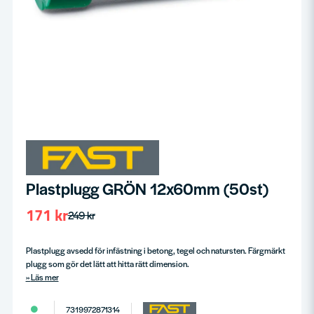
Plastplugg GRÖN 12x60mm (50st)
171 kr
249 kr
Plastplugg avsedd för infästning i betong, tegel och natursten. Färgmärkt
plugg som gör det lätt att hitta rätt dimension.
Läs mer
7319972871314