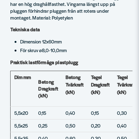
har en hög draghållfasthet. Vingarna längst upp på
pluggen förhindrar pluggen från att rotera under
montaget. Material: Polyetylen
Tekniska data
Dimension 12x60mm
För skruv ø8,0-10,0mm
Praktisk lastförmåga plastplugg
Dim mm
Betong
Tegel
Tegel
Betong
Tvärkraft
Dragkraft
Tvärkraft
Dragkraft
(kN)
(kN)
(kN)
(kN)
5,5x20
0,15
0,40
0,15
0,30
5,5x25
0,25
0,50
0,20
0,40
5,5x35
0,40
0,60
0,30
0,50