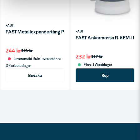
FAST
FAST Metallexpandertång PRO – Effektivt Verktyg för Metallex
FAST
FAST Ankarmassa R-KEM-II 3
244 kr
354 kr
232 kr
337 kr
Leveranstid ifrån leverantör ca
Finns i Webblager
3-7 arbetsdagar
Bevaka
Köp