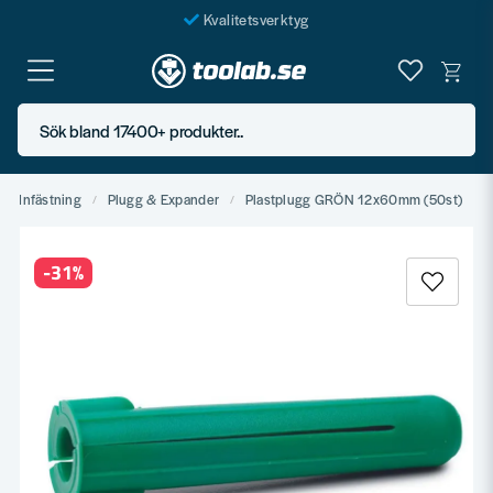
Kvalitetsverktyg
Fraktfritt över 999 SEK*
En järnhandel för alla
Sök bland 17400+ produkter..
Butik i Göteborg
Infästning
Plugg & Expander
Plastplugg GRÖN 12x60mm (50st)
-
31
%