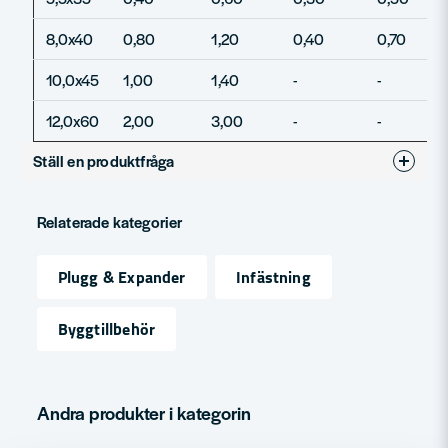
8,0x40
0,80
1,20
0,40
0,70
10,0x45
1,00
1,40
-
-
12,0x60
2,00
3,00
-
-
Ställ en produktfråga
question
Fråga oss något om denna produkten...
Relaterade kategorier
Plugg & Expander
Infästning
name
Namn
Byggtillbehör
email
Mejladress
Andra produkter i kategorin