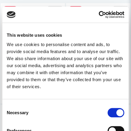
-33%
-38%
Ja, ni får publicera min fråga
This website uses cookies
FAST
We use cookies to personalise content and ads, to
FAST Metallexpander för Dubbelgips – Pålitlig Infästning för Gi
FAST
provide social media features and to analyse our traffic.
FAST Metallexpander för Enkelg
We also share information about your use of our site with
32 kr
our social media, advertising and analytics partners who
Skicka fråga
48 kr
30 kr
48 kr
may combine it with other information that you’ve
Leveranstid ifrån leverantör ca
provided to them or that they’ve collected from your use
Finns i Webblager
3-7 arbetsdagar
of their services.
Köp
Köp
Consent
-31%
-31%
Necessary
Selection
Preferences