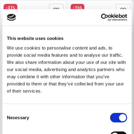
-31%
-14%
This website uses cookies
We use cookies to personalise content and ads, to
Skicka fråga
provide social media features and to analyse our traffic.
We also share information about your use of our site with
our social media, advertising and analytics partners who
PICA-MARKER
PICA-MARKER
may combine it with other information that you’ve
Pica VISOR Märkpenna Gul
Pica Classic Permanent Svart
provided to them or that they’ve collected from your use
of their services.
91 kr
18 kr
132 kr
21 kr
Finns i Webblager
Finns i Webblager
Consent
Köp
Köp
Necessary
Selection