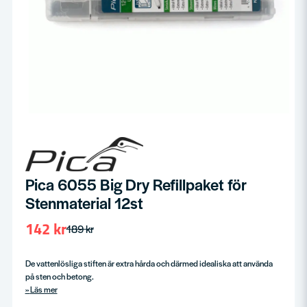
Pica 6055 Big Dry Refillpaket för
Stenmaterial 12st
142 kr
189 kr
De vattenlösliga stiften är extra hårda och därmed idealiska att använda
på sten och betong.
Läs mer