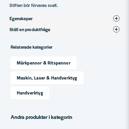
Stiften bör förvaras svalt.
Egenskaper
Ställ en produktfråga
Produkttyp
Reservstift
question
Fråga oss något om denna produkten...
Relaterade kategorier
Märkpennor & Ritspennor
name
Namn
Maskin, Laser & Handverktyg
Handverktyg
email
Mejladress
Andra produkter i kategorin
Ja, ni får publicera min fråga