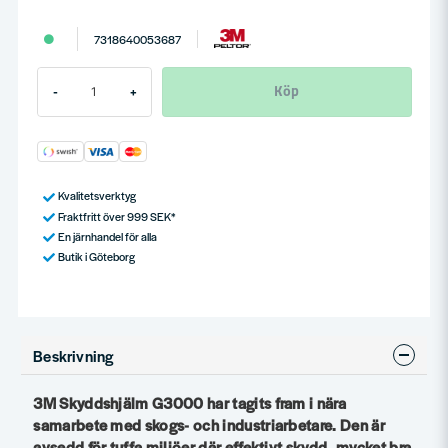
7318640053687
Köp
-
+
Kvalitetsverktyg
Fraktfritt över 999 SEK*
En järnhandel för alla
Butik i Göteborg
Beskrivning
3M Skyddshjälm G3000 har tagits fram i nära
samarbete med skogs- och industriarbetare. Den är
avsedd för tuffa miljöer där effektivt skydd, mycket bra