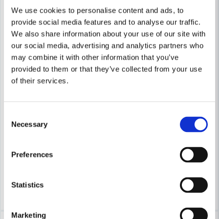
We use cookies to personalise content and ads, to
provide social media features and to analyse our traffic.
We also share information about your use of our site with
our social media, advertising and analytics partners who
may combine it with other information that you’ve
provided to them or that they’ve collected from your use
of their services.
Skicka fråga
PELTOR
PELTOR
Consent
3M Peltor Kort visir Securefit X5SV03-CE Gul (För X5000/X55
3M Peltor Skyddsglasögon In
Necessary
Selection
390 kr
217 kr
818,6 kr
370,41 kr
Preferences
Leveranstid ifrån leverantör ca
Leveranstid ifrån leverantör ca
3-7 arbetsdagar
3-7 arbetsdagar
Statistics
Köp
Köp
Marketing