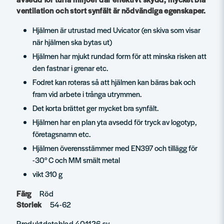
ventilation och stort synfält är nödvändiga egenskaper.
Hjälmen är utrustad med Uvicator (en skiva som visar
när hjälmen ska bytas ut)
Hjälmen har mjukt rundad form för att minska risken att
den fastnar i grenar etc.
Fodret kan roteras så att hjälmen kan bäras bak och
fram vid arbete i trånga utrymmen.
Det korta brättet ger mycket bra synfält.
Hjälmen har en plan yta avsedd för tryck av logotyp,
företagsnamn etc.
Hjälmen överensstämmer med EN397 och tillägg för
-30° C och MM smält metal
vikt 310 g
Färg
Röd
Storlek
54-62
Produktdatablad 401126 sv