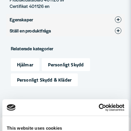
Certifikat 401126 en
Egenskaper
Ställ en produktfråga
Produkttyp
Skyddshjälm, Sågklinga
question
Fråga oss något om denna produkten...
Relaterade kategorier
Hjälmar
Personligt Skydd
name
Namn
Personligt Skydd & Kläder
email
Mejladress
Andra produkter i kategorin
-52%
-41%
Ja, ni får publicera min fråga
This website uses cookies