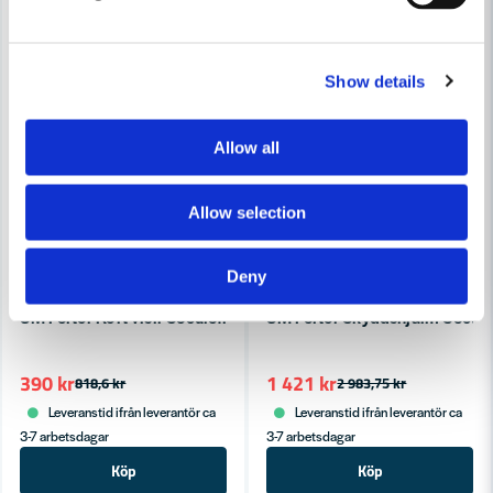
-52%
-52%
Show details
Allow all
Allow selection
Deny
PELTOR
PELTOR
3M Peltor Kort visir Securefit X5SV02-CE Grå (För X5000/X550
3M Peltor Skyddshjälm Secur
390 kr
1 421 kr
818,6 kr
2 983,75 kr
Leveranstid ifrån leverantör ca
Leveranstid ifrån leverantör ca
3-7 arbetsdagar
3-7 arbetsdagar
Köp
Köp