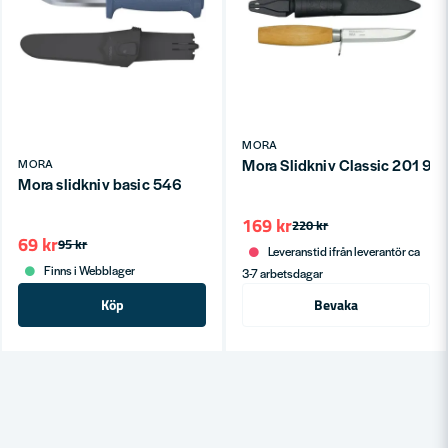
MORA
Mora Slidkniv Classic 201 
MORA
Mora slidkniv basic 546
169 kr
220 kr
69 kr
95 kr
Leveranstid ifrån leverantör ca
Finns i Webblager
3-7 arbetsdagar
Köp
Bevaka