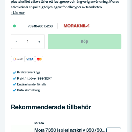
plastskalftet säkerställer ett fast grepp och långvarig användning. Moras
stämkniv är en pålitlig följeslagare för alla typer av träarbeten.
Läs mer
7391846015208
Köp
-
+
Kvalitetsverktyg
Fraktfritt över 999 SEK*
En järnhandel för alla
Butik i Göteborg
Rekommenderade tillbehör
MORA
Mora 7350 Isoleringskniv 350/500mm Rostfritt