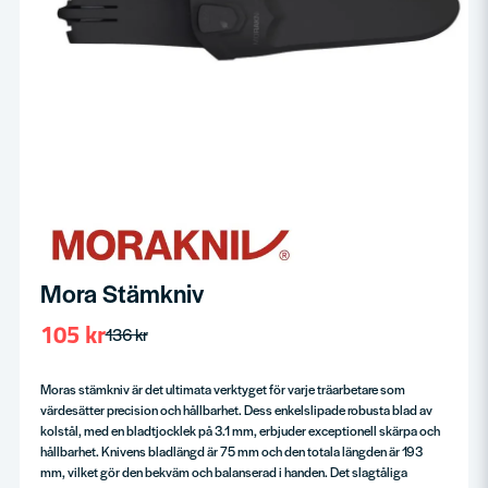
Mora Stämkniv
105 kr
136 kr
Moras stämkniv är det ultimata verktyget för varje träarbetare som
värdesätter precision och hållbarhet. Dess enkelslipade robusta blad av
kolstål, med en bladtjocklek på 3.1 mm, erbjuder exceptionell skärpa och
hållbarhet. Knivens bladlängd är 75 mm och den totala längden är 193
mm, vilket gör den bekväm och balanserad i handen. Det slagtåliga