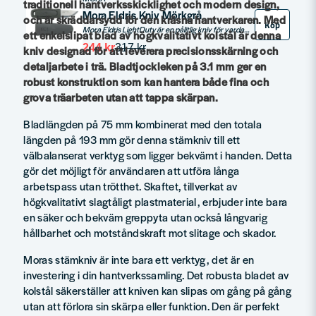
traditionell hantverksskicklighet och modern design,
Mora Eldris Kniv Mörkgrå
och är skräddarsydd för den kräsna hantverkaren. Med
Köp
Mora Eldris LightDuty är en pålitlig kniv för vardagens alla situationer. En liten och smidig kniv att förvara i fickan eller i verktygslådan.
ett enkelslipat blad av högkvalitativt kolstål är denna
244 kr
317 kr
kniv designad för att leverera precisionsskärning och
detaljarbete i trä. Bladtjockleken på 3.1 mm ger en
robust konstruktion som kan hantera både fina och
grova träarbeten utan att tappa skärpan.
Bladlängden på 75 mm kombinerat med den totala
längden på 193 mm gör denna stämkniv till ett
välbalanserat verktyg som ligger bekvämt i handen. Detta
gör det möjligt för användaren att utföra långa
arbetspass utan trötthet. Skaftet, tillverkat av
högkvalitativt slagtåligt plastmaterial, erbjuder inte bara
en säker och bekväm greppyta utan också långvarig
hållbarhet och motståndskraft mot slitage och skador.
Moras stämkniv är inte bara ett verktyg, det är en
investering i din hantverkssamling. Det robusta bladet av
kolstål säkerställer att kniven kan slipas om gång på gång
utan att förlora sin skärpa eller funktion. Den är perfekt