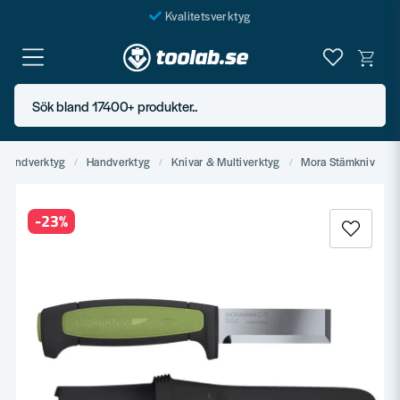
Kvalitetsverktyg
Fraktfritt över 999 SEK*
En järnhandel för alla
Sök bland 17400+ produkter..
Butik i Göteborg
& Handverktyg
Handverktyg
Knivar & Multiverktyg
Mora Stämkniv
-
23
%