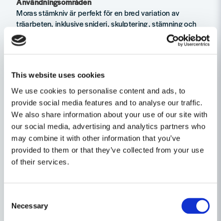
Användningsområden
Moras stämkniv är perfekt för en bred variation av
träarbeten, inklusive snideri, skulptering, stämning och
generella snickeriarbeten. Den är lämplig för både
professionella hantverkare som behöver ett pålitligt
verktyg för detaljerat arbete och DIY-entusiaster som
söker en mångsidig och hållbar kniv för sina projekt.
This website uses cookies
Tekniska data
We use cookies to personalise content and ads, to
Bladlängd 75mm
provide social media features and to analyse our traffic.
Bladmaterial Kolstål
We also share information about your use of our site with
Totallängd 193mm
our social media, advertising and analytics partners who
Skaftmaterial Plast
may combine it with other information that you’ve
provided to them or that they’ve collected from your use
Egenskaper
of their services.
Ställ en produktfråga
Produkttyp
Hantverkarkniv
question
Consent
Fråga oss något om denna produkten...
Relaterade kategorier
Necessary
Selection