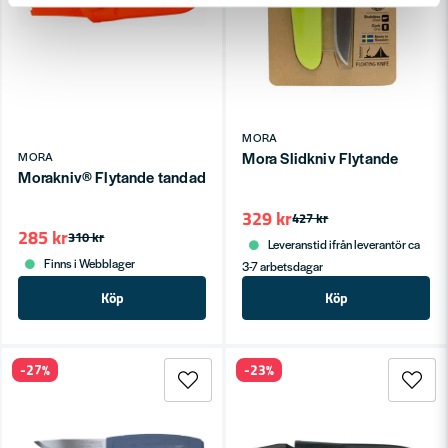
MORA
Mora Slidkniv Flytande
MORA
Morakniv® Flytande tandad, rostfri med trubbig spets
329 kr
427 kr
285 kr
310 kr
Leveranstid ifrån leverantör ca
Finns i Webblager
3-7 arbetsdagar
Köp
Köp
-27%
-23%