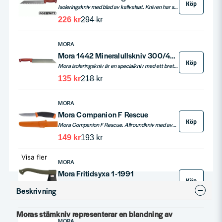
Köp
Isoleringskniv med blad av kallvalsat. Kniven har specialtandad egg och rymligt handtag som passar även när du bär handskar.
226 kr
294 kr
MORA
Mora 1442 Mineralullskniv 300/470mm Kolstål
Köp
Mora isoleringskniv är en specialkniv med ett brett och böjligt blad i kolstål, perfekt för att skära isoleringsmaterial med precision. Den totala längden är 470 mm och det ergonomiska plasthandtaget ger ett säkert grepp vid arbete.
135 kr
218 kr
MORA
Mora Companion F Rescue
Köp
Mora Companion F Rescue. Allroundkniv med avrundad säkerhetsspets. Anpassad för kapning av rep, trossar, nät och linor (Nylon). Blad av svenskt kallvalsat rostfritt specialstål. Fluorescerande knivslida av plast med bältesclip.
149 kr
193 kr
Visa fler
MORA
Mora Fritidsyxa 1-1991
Köp
Fritidsyxa av epoxilackerat borstål med gjutet plastskaft. Slagen är av nylon.
Beskrivning
472 kr
697 kr
Moras stämkniv representerar en blandning av
MORA