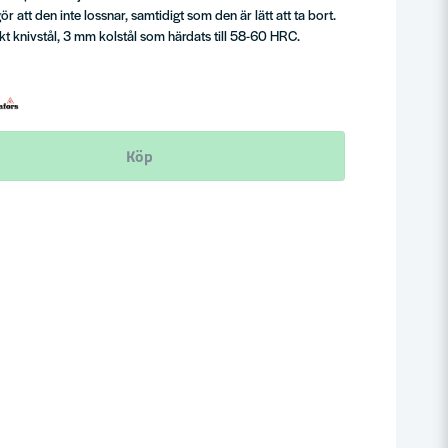
 att den inte lossnar, samtidigt som den är lätt att ta bort.
skt knivstål, 3 mm kolstål som härdats till 58-60 HRC.
Köp