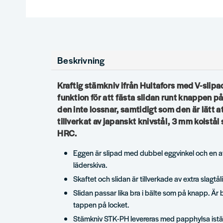
Beskrivning
Kraftig stämkniv ifrån Hultafors med V-slip
funktion för att fästa slidan runt knappen p
den inte lossnar, samtidigt som den är lätt at
tillverkat av japanskt knivstål, 3 mm kolstål
HRC.
Eggen är slipad med dubbel eggvinkel och en a
läderskiva.
Skaftet och slidan är tillverkade av extra slagtål
Slidan passar lika bra i bälte som på knapp. Är bä
tappen på locket.
Stämkniv STK-PH levereras med papphylsa iställe