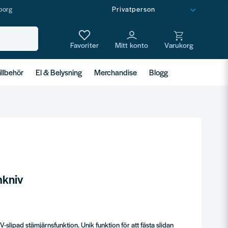
borg
illbehör
El & Belysning
Merchandise
Blogg
mkniv
slipad stämjärnsfunktion. Unik funktion för att fästa slidan