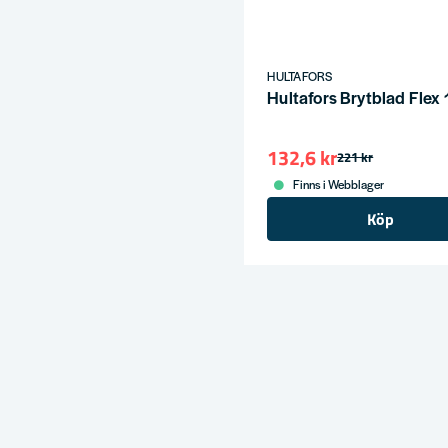
HULTAFORS
Hultafors Brytblad Fl
132,6 kr
221 kr
Finns i Webblager
Köp