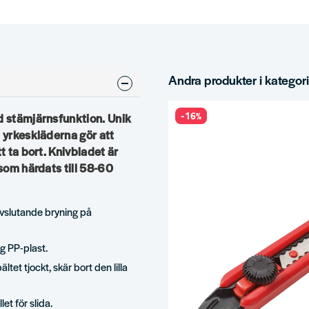
Andra produkter i kategor
-16%
ad stämjärnsfunktion. Unik
å yrkeskläderna gör att
t ta bort. Knivbladet är
 som härdats till 58-60
vslutande bryning på
ig PP-plast.
ltet tjockt, skär bort den lilla
t för slida.