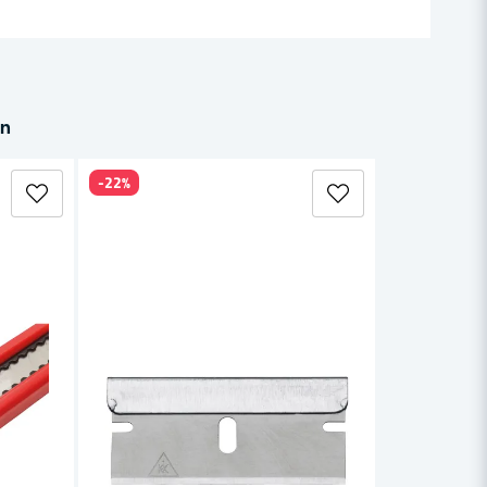
in
-22%