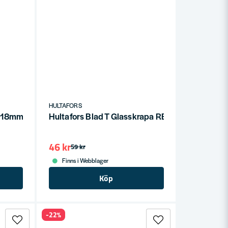
HULTAFORS
iv 18mm SFP 18W
Hultafors Blad T Glasskrapa RB GS
46 kr
59 kr
Finns i Webblager
Köp
-22%