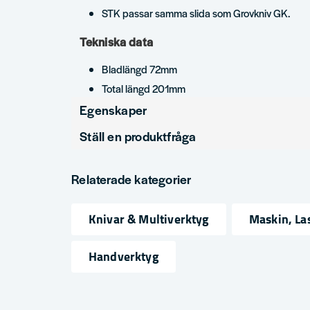
STK passar samma slida som Grovkniv GK.
Tekniska data
Bladlängd 72mm
Total längd 201mm
Egenskaper
Ställ en produktfråga
Produkttyp
Hantverkarkniv
question
Fråga oss något om denna produkten...
Relaterade kategorier
Knivar & Multiverktyg
Maskin, La
name
email
Namn
Mejlad
Handverktyg
Ja, ni får publicera min fråga