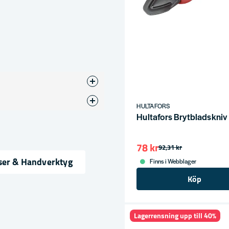
HULTAFORS
Hultafors Brytbladskn
78 kr
92,31 kr
ser & Handverktyg
Finns i Webblager
Köp
ress
Lagerrensning upp till 40%