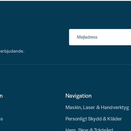
Mejladress
h erbjudande.
on
Navigation
Maskin, Laser & Handverktyg
ss
Personligt Skydd & Kläder
Hem, Skog & Trädgård