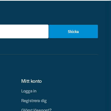
email
Skicka
Mitt konto
Logga in
Registrera dig
Glömt lösenord?