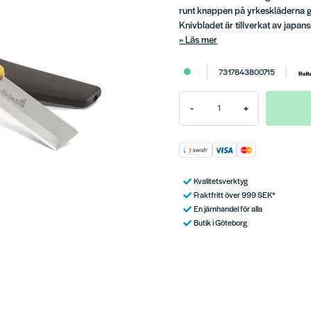
runt knappen på yrkeskläderna gör
Knivbladet är tillverkat av japan
Läs mer
7317843800715
-
+
Kvalitetsverktyg
Fraktfritt över 999 SEK*
En järnhandel för alla
Butik i Göteborg