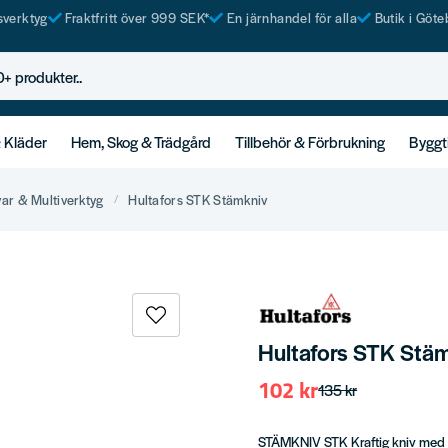
tsverktyg
Fraktfritt över 999 SEK*
En järnhandel för alla
Butik i Göte
rodukter..
& Kläder
Hem, Skog & Trädgård
Tillbehör & Förbrukning
Byggt
var & Multiverktyg
Hultafors STK Stämkniv
Hultafors STK Stä
102 kr
135 kr
STÄMKNIV STK Kraftig kniv med V-