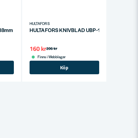
HULTAFORS
ex 18mm SBN18-4X3
HULTAFORS KNIVBLAD UBP-10 (10ST)
160 kr
206 kr
Finns i Webblager
Köp