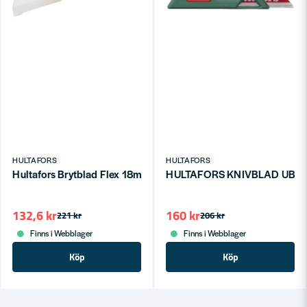
HULTAFORS
HULTAFORS
Hultafors Brytblad Flex 18mm SBN18-4X3
HULTAFORS KNIVBLAD UBP-1
132,6 kr
160 kr
221 kr
206 kr
Finns i Webblager
Finns i Webblager
Köp
Köp