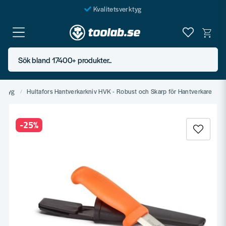
Kvalitetsverktyg
Fraktfritt över 999 SEK*
En järnhandel för alla
Sök bland 17400+ produkter..
Butik i Göteborg
erktyg
Hultafors Hantverkarkniv HVK - Robust och Skarp för Hantverkare
-
25
%