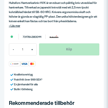
Hultafors Hantverkarkniv HVK är en robust och pålitlig kniv utvecklad för
hantverkare. Tillverkad av japanskt knivstål med ett 2,5 mm tjockt
kolstålblad härdat till 58–60 HRC. Knivens ergonomiska skaft och
hölster är gjorda av slagtålig PP-plast. Den unika hölsterdesignen gör att
kniven enkelt kan fästas och tas bort från yrkeskläderna.
Läs mer
7317843800111
Köp
-
+
Kvalitetsverktyg
Fraktfritt över 999 SEK*
En järnhandel för alla
Butik i Göteborg
Rekommenderade tillbehör