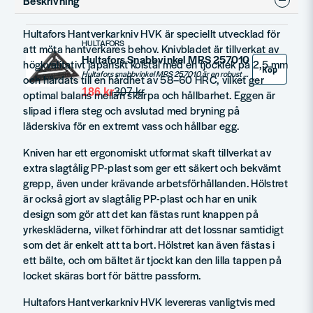
Beskrivning
78 kr
103 kr
Hultafors Hantverkarkniv HVK är speciellt utvecklad för
HULTAFORS
att möta hantverkares behov. Knivbladet är tillverkat av
Hultafors Snabbvinkel MRS 257010
högkvalitativt japanskt kolstål med en tjocklek på 2,5 mm
Köp
Hultafors snabbvinkel MRS 257010 är en robust och användarvänlig mätverktyg för att ta exakta vinkelmätningar. Enkel att använda med tydliga mätskala och magnetisk botten. Vinkeln kan även låsas i önskad position för att underlätta mätningen. Tillverkad i hållbart rostfritt stål som säkerställer lång livslängd och precision.
och härdats till en hårdhet av 58–60 HRC, vilket ger
186 kr
307 kr
optimal balans mellan skärpa och hållbarhet. Eggen är
slipad i flera steg och avslutad med bryning på
läderskiva för en extremt vass och hållbar egg.
Kniven har ett ergonomiskt utformat skaft tillverkat av
extra slagtålig PP-plast som ger ett säkert och bekvämt
grepp, även under krävande arbetsförhållanden. Hölstret
är också gjort av slagtålig PP-plast och har en unik
design som gör att det kan fästas runt knappen på
yrkeskläderna, vilket förhindrar att det lossnar samtidigt
som det är enkelt att ta bort. Hölstret kan även fästas i
ett bälte, och om bältet är tjockt kan den lilla tappen på
locket skäras bort för bättre passform.
Hultafors Hantverkarkniv HVK levereras vanligtvis med