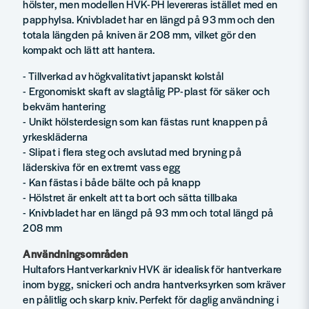
hölster, men modellen HVK-PH levereras istället med en
papphylsa. Knivbladet har en längd på 93 mm och den
totala längden på kniven är 208 mm, vilket gör den
kompakt och lätt att hantera.
- Tillverkad av högkvalitativt japanskt kolstål
- Ergonomiskt skaft av slagtålig PP-plast för säker och
bekväm hantering
- Unikt hölsterdesign som kan fästas runt knappen på
yrkeskläderna
- Slipat i flera steg och avslutad med bryning på
läderskiva för en extremt vass egg
- Kan fästas i både bälte och på knapp
- Hölstret är enkelt att ta bort och sätta tillbaka
- Knivbladet har en längd på 93 mm och total längd på
208 mm
Användningsområden
Hultafors Hantverkarkniv HVK är idealisk för hantverkare
inom bygg, snickeri och andra hantverksyrken som kräver
en pålitlig och skarp kniv. Perfekt för daglig användning i