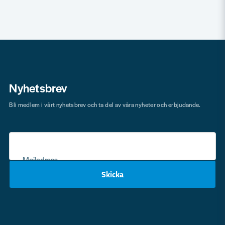
Nyhetsbrev
Bli medlem i vårt nyhetsbrev och ta del av våra nyheter och erbjudande.
Mejladress
Skicka
email