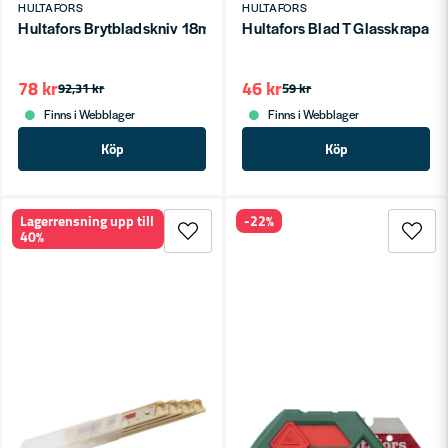
HULTAFORS
HULTAFORS
Hultafors Brytbladskniv 18mm SFP 18W
Hultafors Blad T Glasskrapa 
78 kr
46 kr
92,31 kr
59 kr
Finns i Webblager
Finns i Webblager
Köp
Köp
Lagerrensning upp till
-22%
40%