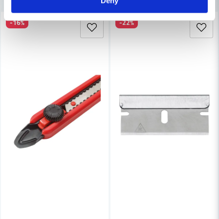
Deny
Ja, ni får publicera min fråga
-16%
-22%
Skicka fråga