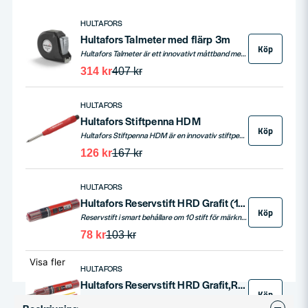
HULTAFORS
Hultafors Talmeter med flärp 3m
Köp
Hultafors Talmeter är ett innovativt måttband med en längd på 3m och bandbredd på 16 mm, utrustat med en gradering i millimeter för precision. Dess kapsel i ABS-plast och vitt stryktåligt stålband kombinerar hållbarhet med funktionell design, inklusive märk- och mäteggar för både utvändiga och invändiga mätningar.
314 kr
407 kr
HULTAFORS
Hultafors Stiftpenna HDM
Köp
Hultafors Stiftpenna HDM är en innovativ stiftpenna med inbyggd vässare i hölster. Den är designad för arbete i krävande miljöer, med fokus på enkelhet, hållbarhet och praktisk användning. Hölstret ger inte bara snabb åtkomst till pennan utan också en vässningsfunktion, och leder bort smuts och fukt, vilket säkerställer att pennan håller längre. Pennan har också en ergonomisk design som är lätt att hantera.
126 kr
167 kr
HULTAFORS
Hultafors Reservstift HRD Grafit (10st)
Köp
Reservstift i smart behållare om 10 stift för märkning på alla typer av underlag. Hultafors Refill kan med ett clips fästas i fickan eller i verktygsväskan.
78 kr
103 kr
Visa fler
HULTAFORS
Hultafors Reservstift HRD Grafit,Röd,Gul (10st sort)
Köp
Reservstift i smart behållare om 10 stift för märkning på alla typer av underlag. Hultafors Refill kan med ett clips fästas i fickan eller i verktygsväskan.