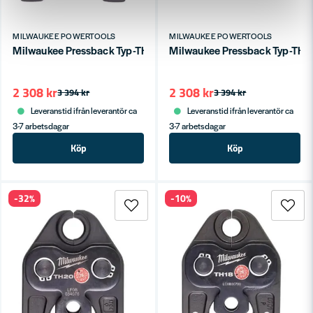
MILWAUKEE POWERTOOLS
MILWAUKEE POWERTOOLS
Milwaukee Pressback Typ-TH M12 Ø25mm
Milwaukee Pressback Typ-T
2 308 kr
2 308 kr
3 394 kr
3 394 kr
Leveranstid ifrån leverantör ca
Leveranstid ifrån leverantör ca
3-7 arbetsdagar
3-7 arbetsdagar
Köp
Köp
-32%
-10%