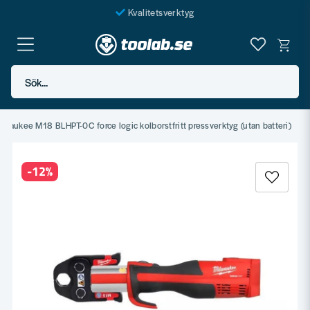
Kvalitetsverktyg
Fraktfritt över 999 SEK*
En järnhandel för alla
Sök...
Butik i Göteborg
lwaukee M18 BLHPT-0C force logic kolborstfritt pressverktyg (utan batteri)
-
12
%