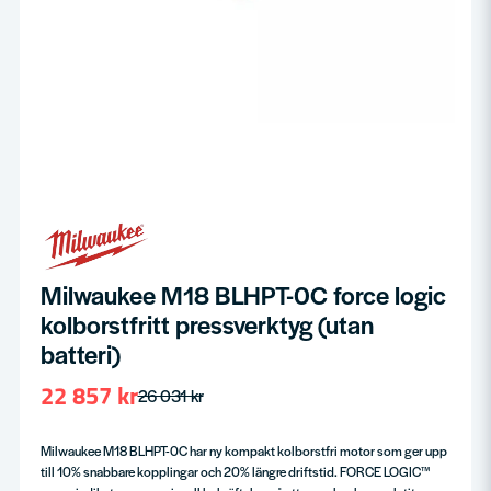
Milwaukee M18 BLHPT-0C force logic
kolborstfritt pressverktyg (utan
batteri)
22 857 kr
26 031 kr
Milwaukee M18 BLHPT-0C har ny kompakt kolborstfri motor som ger upp
till 10% snabbare kopplingar och 20% längre driftstid. FORCE LOGIC™