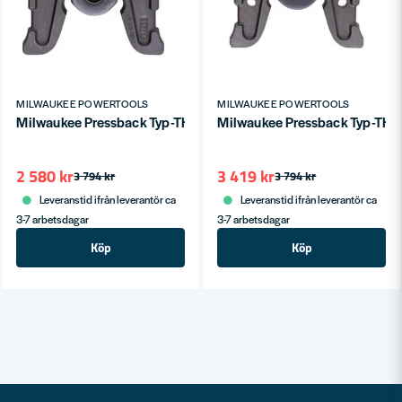
MILWAUKEE POWERTOOLS
MILWAUKEE POWERTOOLS
Milwaukee Pressback Typ-TH M18 Ø20mm
Milwaukee Pressback Typ-T
2 580 kr
3 419 kr
3 794 kr
3 794 kr
Leveranstid ifrån leverantör ca
Leveranstid ifrån leverantör ca
3-7 arbetsdagar
3-7 arbetsdagar
Köp
Köp