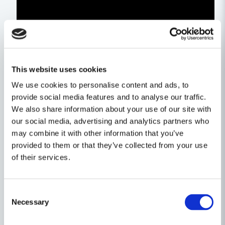
This website uses cookies
We use cookies to personalise content and ads, to
provide social media features and to analyse our traffic.
We also share information about your use of our site with
our social media, advertising and analytics partners who
may combine it with other information that you’ve
provided to them or that they’ve collected from your use
Egenskaper
of their services.
Ställ en produktfråga
Varumärke
Milwaukee
Consent
question
Produkttyp
pressverktyg
Fråga oss något om denna produkten...
Relaterade kategorier
Necessary
Selection
Spänning
18V