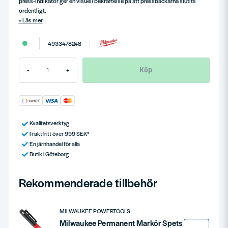
press-indikator ger en visuell bekräftelse på att pressbackarna slutits
ordentligt.
Läs mer
4933478248
Köp
-
+
Kvalitetsverktyg
Fraktfritt över 999 SEK*
En järnhandel för alla
Butik i Göteborg
Rekommenderade tillbehör
MILWAUKEE POWERTOOLS
Milwaukee Permanent Markör Spets