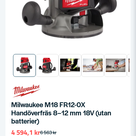
Milwaukee M18 FR12-0X
Handöverfräs 8–12 mm 18V (utan
batterier)
4 594,1 kr
6 563 kr