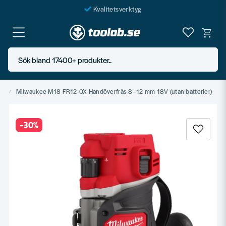
Kvalitetsverktyg
Fraktfritt över 999 SEK*
En järnhandel för alla
Sök bland 17400+ produkter..
Butik i Göteborg
ga
Milwaukee M18 FR12-0X Handöverfräs 8–12 mm 18V (utan batterier)
-
30
%