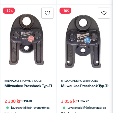
-32%
-10%
MILWAUKEE POWERTOOLS
MILWAUKEE POWERTOOLS
Milwaukee Pressback Typ-TH M12 Ø20mm
Milwaukee Pressback Typ-T
2 308 kr
3 056 kr
3 394 kr
3 394 kr
Leveranstid ifrån leverantör ca
Leveranstid ifrån leverantör ca