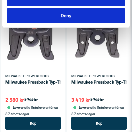
Deny
Skicka fråga
MILWAUKEE POWERTOOLS
MILWAUKEE POWERTOOLS
Milwaukee Pressback Typ-TH M18 Ø20mm
Milwaukee Pressback Typ-T
2 580 kr
3 419 kr
3 794 kr
3 794 kr
Leveranstid ifrån leverantör ca
Leveranstid ifrån leverantör ca
3-7 arbetsdagar
3-7 arbetsdagar
Köp
Köp