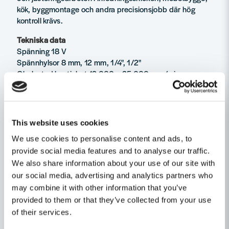
kök, byggmontage och andra precisionsjobb där hög
kontroll krävs.
Tekniska data
Spänning 18 V
Spännhylsor 8 mm, 12 mm, 1/4", 1/2"
Obelastad hastighet 12 000 – 25 000 varv/min
Fräsdjup 60 mm
Antal hastigheter 6
Vikt med batteri (EPTA) 4,01 kg (med M18 HB5.5)
Batterityp Li-ion
This website uses cookies
Kompatibel med M18™-batterier
We use cookies to personalise content and ads, to
Levereras med
provide social media features and to analyse our traffic.
8 mm & 12 mm spännhylsor
We also share information about your use of our site with
Kantbas
our social media, advertising and analytics partners who
Fast nyckel
may combine it with other information that you’ve
Dammutsugsadapter
provided to them or that they’ve collected from your use
of their services.
Levereras i förvaringsväska (utan batterier och laddare)