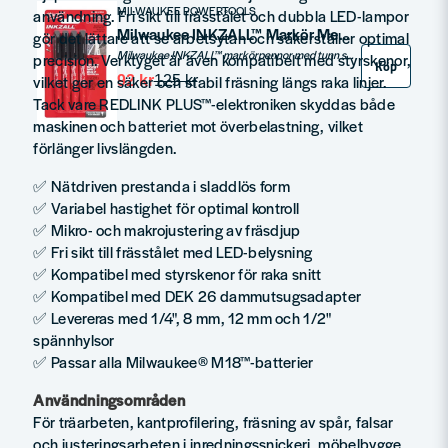
MILWAUKEE POWERTOOLS
användning. Fri sikt till frässtålet och dubbla LED-lampor
Milwaukee INKZALL™ Markör Med Tunn Spets 4-P
gör det lättare att se arbetsytan och säkerställer optimal
Milwaukee INKZALL™ markörpennor med tunn spets (cirka 0,6 mm). För märkning av etiketter för elektriska ledningar eller kommentarer på arkitektritningar.
precision. Verktyget är även kompatibelt med styrskenor,
Köp
vilket ger en säker och stabil fräsning längs raka linjer.
92 kr
125 kr
Tack vare REDLINK PLUS™-elektroniken skyddas både
maskinen och batteriet mot överbelastning, vilket
förlänger livslängden.
✅ Nätdriven prestanda i sladdlös form
✅ Variabel hastighet för optimal kontroll
✅ Mikro- och makrojustering av fräsdjup
✅ Fri sikt till frässtålet med LED-belysning
✅ Kompatibel med styrskenor för raka snitt
✅ Kompatibel med DEK 26 dammutsugsadapter
✅ Levereras med 1/4", 8 mm, 12 mm och 1/2"
spännhylsor
✅ Passar alla Milwaukee® M18™-batterier
Användningsområden
För träarbeten, kantprofilering, fräsning av spår, falsar
och justeringsarbeten i inredningssnickeri, möbelbygge,