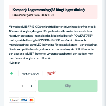
Kampanj: Lagerrensning (Så långt lagret räcker)
Erbjudandet gäller t.o.m. 2026-12-31
Milwaukee M18 FR12-0X är en kraftfull batteridriven handöverfräs med 8–
12 mm spännhylsa, designad för professionella användare som kräver
nätdriven prestanda – utan sladdar. Med en kolborstfri POWERSTATE™-
motor, variabel hastighet (12 000–25 000 varv/min), mikro- och
makrojusteringar samt LED-belysning får du exakt kontroll i varje fräsdrag.
Den är kompatibel med styrskenor och dammutsug via DEK 26-adapter
och passar alla M18™-batterier. Levereras utan batteri och laddare, men
med flera spännhylsor och tillbehör.
Läs mer
4933493304
Köp
-
+