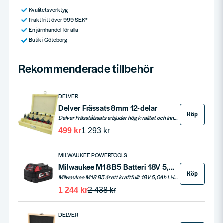
Kvalitetsverktyg
Fraktfritt över 999 SEK*
En järnhandel för alla
Butik i Göteborg
Rekommenderade tillbehör
DELVER
Delver Frässats 8mm 12-delar
Köp
Delver Frässtålssats erbjuder hög kvalitet och innefattar vanligt förekommande frässtål. Med 8mm skaft passar dessa stål alla fräsar med 8mm spännhylsor. Satsen kommer i en robust, slagtålig trälåda och är idealisk för både yrkesverksamma och gör-det-självare, med 12 blandade frässtål för olika arbetsbehov.
499 kr
1 293 kr
MILWAUKEE POWERTOOLS
Milwaukee M18 B5 Batteri 18V 5,0ah
Köp
Milwaukee M18 B5 är ett kraftfullt 18V 5,0Ah Li-ion batteri som passar till alla Milwaukee M18-verktyg. Utrustat med REDLINK™ elektronik erbjuder batteriet överlägset skydd mot överbelastning, överhettning och överurladdning. Det vibrations- och stöttåliga höljet skyddar cellerna och säkerställer lång livslängd, medan individuell cellövervakning maximerar prestanda och produktivitet. Med upp till 2x längre driftstid och fler uppladdningar jämfört med tidigare batteriteknik, är M18 B5 det perfekta valet för både professionella hantverkare och gör-det-själv-entusiaster.
1 244 kr
2 438 kr
DELVER