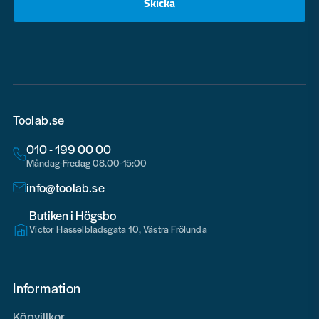
Skicka
email
Toolab.se
010 - 199 00 00
Måndag-Fredag 08.00-15:00
info@toolab.se
Butiken i Högsbo
Victor Hasselbladsgata 10, Västra Frölunda
Information
Köpvillkor