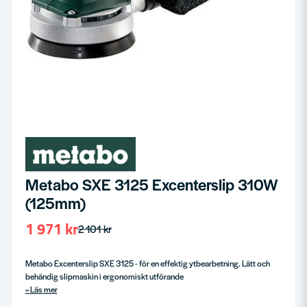
Metabo SXE 3125 Excenterslip 310W
(125mm)
1 971 kr
2 101 kr
Metabo Excenterslip SXE 3125 - för en effektig ytbearbetning. Lätt och
behändig slipmaskin i ergonomiskt utförande
Läs mer