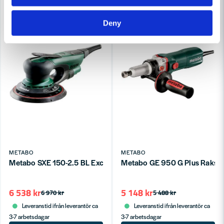
-6%
-6%
Deny
METABO
METABO
Metabo SXE 150-2.5 BL Excenterslip Kolborstfri (150mm)
Metabo GE 950 G Plus Raksl
6 538 kr
5 148 kr
6 970 kr
5 488 kr
Leveranstid ifrån leverantör ca
Leveranstid ifrån leverantör ca
3-7 arbetsdagar
3-7 arbetsdagar