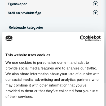
Egenskaper
Ställ en produktfråga
Produkttyp
Excenterslip
question
Fråga oss något om denna produkten...
Relaterade kategorier
Slipar
Eldrivet
name
Namn
Maskin, Laser & Handverktyg
This website uses cookies
We use cookies to personalise content and ads, to
email
provide social media features and to analyse our traffic.
Mejladress
Andra produkter i kategorin
We also share information about your use of our site with
our social media, advertising and analytics partners who
may combine it with other information that you’ve
-10%
-6%
Ja, ni får publicera min fråga
provided to them or that they’ve collected from your use
of their services.