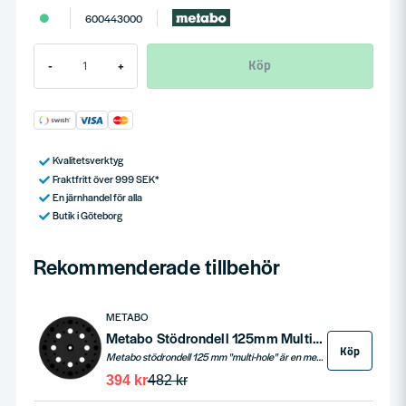
600443000
Köp
-
+
Kvalitetsverktyg
Fraktfritt över 999 SEK*
En järnhandel för alla
Butik i Göteborg
Rekommenderade tillbehör
METABO
Metabo Stödrondell 125mm Multihål för SXE 425 TurboTec & SXE 3125
Köp
Metabo stödrondell 125 mm "multi-hole" är en medelhård stödskiva för slipmaskiner av typen SXE 425 TurboTec och SXE 3125.
394 kr
482 kr