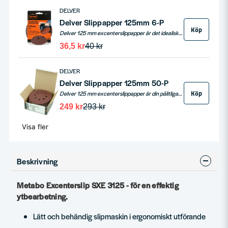
DELVER
Delver Slippapper 125mm 6-P
Köp
Delver 125 mm excenterslippapper är det idealiska valet för effektiv och mångsidig slipning. Utrustad med 8 utsugshål, erbjuder det effektiv dammuppsugning och är perfekt för att slipa olika träslag, färgade träytor, spånskivor, byggskivor samt metall. Med en kardborrekompatibel baksida, passar detta slippapper de flesta verktygsmärken som DeWalt, Bosch, AEG, och många fler. Förpackningen innehåller 6 stycken slippapper, vilket ger ett utmärkt värde för både professionella och hemmasnickare.
36,5 kr
40 kr
DELVER
Delver Slippapper 125mm 50-P
Köp
Delver 125 mm excenterslippapper är din pålitliga partner för slipning av alla typer av material. Med 8 utsugshål för dammuppsugning och kardborrebaksida är det kompatibelt med ledande märken som DeWalt och Bosch. Perfekt för trä, metall och mer, levereras i förpackningar om 50 stycken, vilket gör det till ett utmärkt värde för professionella och DIY-projekt.
249 kr
293 kr
Visa fler
Beskrivning
Metabo Excenterslip SXE 3125 - för en effektig
ytbearbetning.
Lätt och behändig slipmaskin i ergonomiskt utförande