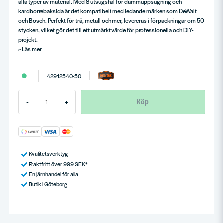
alla typer av material. Med 8 utsugshål för dammuppsugning och
kardborrebaksida är det kompatibelt med ledande märken som DeWalt
och Bosch. Perfekt för trä, metall och mer, levereras i förpackningar om 50
stycken, vilket gör det till ett utmärkt värde för professionella och DIY-
projekt.
Läs mer
42912540-50
Köp
-
+
Kvalitetsverktyg
Fraktfritt över 999 SEK*
En järnhandel för alla
Butik i Göteborg