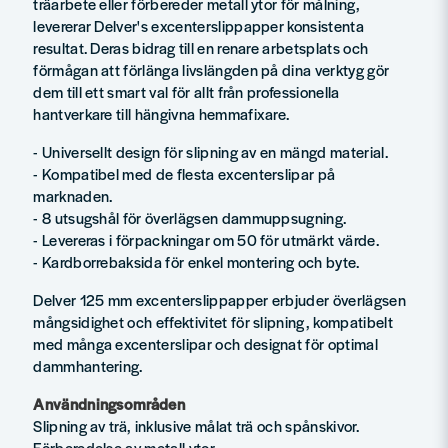
träarbete eller förbereder metall ytor för målning,
levererar Delver's excenterslippapper konsistenta
resultat. Deras bidrag till en renare arbetsplats och
förmågan att förlänga livslängden på dina verktyg gör
dem till ett smart val för allt från professionella
hantverkare till hängivna hemmafixare.
- Universellt design för slipning av en mängd material.
- Kompatibel med de flesta excenterslipar på
marknaden.
- 8 utsugshål för överlägsen dammuppsugning.
- Levereras i förpackningar om 50 för utmärkt värde.
- Kardborrebaksida för enkel montering och byte.
Delver 125 mm excenterslippapper erbjuder överlägsen
mångsidighet och effektivitet för slipning, kompatibelt
med många excenterslipar och designat för optimal
dammhantering.
Användningsområden
Slipning av trä, inklusive målat trä och spånskivor.
Förberedelse av metall ytor.