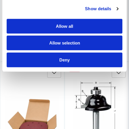
DELVER
DELVER
Show details
Delver Slippapper 125mm 6-P
Delver Slippapper 150mm 6
Allow all
36,5 kr
36,5 kr
40 kr
46 kr
Finns i Webblager
Finns i Webblager
Allow selection
Köp
Köp
Deny
-30%