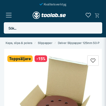
Kvalitetsverktyg
Fraktfritt över 999 SEK*
En järnhandel för alla
Sök...
Butik i Göteborg
g
Kapa, slipa & polera
Slippapper
Delver Slippapper 125mm 50-P
Toppsäljare
-
15
%