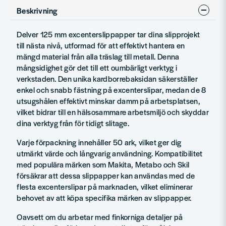
Beskrivning
Delver 125 mm excenterslippapper tar dina slipprojekt
till nästa nivå, utformad för att effektivt hantera en
mängd material från alla träslag till metall. Denna
mångsidighet gör det till ett oumbärligt verktyg i
verkstaden. Den unika kardborrebaksidan säkerställer
enkel och snabb fästning på excenterslipar, medan de 8
utsugshålen effektivt minskar damm på arbetsplatsen,
vilket bidrar till en hälsosammare arbetsmiljö och skyddar
dina verktyg från för tidigt slitage.
Varje förpackning innehåller 50 ark, vilket ger dig
utmärkt värde och långvarig användning. Kompatibilitet
med populära märken som Makita, Metabo och Skil
försäkrar att dessa slippapper kan användas med de
flesta excenterslipar på marknaden, vilket eliminerar
behovet av att köpa specifika märken av slippapper.
Oavsett om du arbetar med finkorniga detaljer på