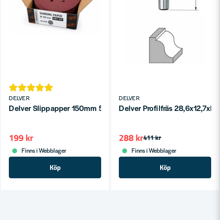
DELVER
DELVER
Delver Slippapper 150mm 50-P
Delver Profilfräs 28,6x12,7xR
199 kr
288 kr
411 kr
Finns i Webblager
Finns i Webblager
Köp
Köp