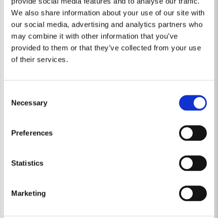
provide social media features and to analyse our traffic.
Klas
-9%
-21%
We also share information about your use of our site with
för 11 månader sedan
our social media, advertising and analytics partners who
Hans
may combine it with other information that you’ve
för 11 månader sedan
provided to them or that they’ve collected from your use
Fungerar mycket bra
of their services.
Magnus
Skicka fråga
för 1 år sedan
Consent
Det j provat ännu, men uppskattar storpack.
Necessary
Selection
Kjell
för 1 år sedan
Preferences
Andreas
för 1 år sedan
Statistics
Marketing