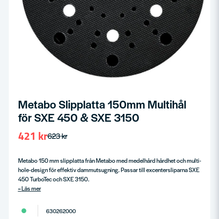
Metabo Slipplatta 150mm Multihål
för SXE 450 & SXE 3150
421 kr
623 kr
Metabo 150 mm slipplatta från Metabo med medelhård hårdhet och multi-
hole-design för effektiv dammutsugning. Passar till excentersliparna SXE
450 TurboTec och SXE 3150.
Läs mer
630262000