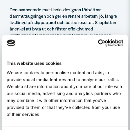
Den avancerade multi-hole-designen förbättrar
dammutsugningen och ger en renare arbetsmiljö, längre
livslängd på slippappret och bättre resultat. Slipplattan
är enkel att byta ut och fäster effektivt med
kardborresystem för snabb montering av slippapper.
Det är den idealiska lösningen för proffs och gör-det-
självare som kräver prestanda och tillförlitlighet vid
slipning av trä, färg, lack och andra material.
This website uses cookies
We use cookies to personalise content and ads, to
✅ Passar Metabo SXE 450 TurboTec och SXE 3150
✅ Medelhård hårdhet – balans mellan kontroll och
provide social media features and to analyse our traffic.
materialavverkning
We also share information about your use of our site with
✅ Multi-hole-design för effektiv dammutsugning
our social media, advertising and analytics partners who
✅ Snabb montering av slippapper via kardborresystem
may combine it with other information that you’ve
✅ Förbättrad arbetskomfort och renare arbetsyta
provided to them or that they’ve collected from your use
✅ Lämplig för både grov- och finslipning
of their services.
Användningsområden