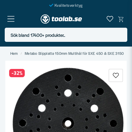
Kvalitetsverktyg
Fraktfritt över 999 SEK*
En järnhandel för alla
Sök bland 17400+ produkter..
Butik i Göteborg
Hem
Metabo Slipplatta 150mm Multihål för SXE 450 & SXE 3150
-
32
%