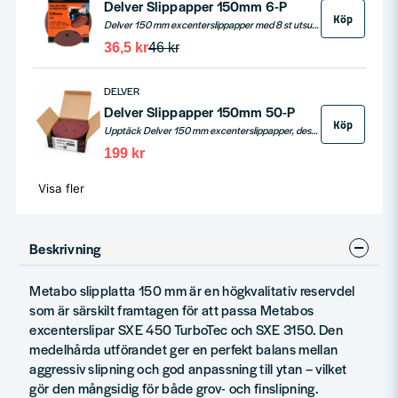
Delver Slippapper 150mm 6-P
Köp
Delver 150 mm excenterslippapper med 8 st utsugshål för effektiv dammuppsugning. Slippappret sliper alla slags träslag, trä med färg, spånskivor, byggskivor samt metall.
36,5 kr
46 kr
DELVER
Delver Slippapper 150mm 50-P
Köp
Upptäck Delver 150 mm excenterslippapper, designat för effektiv slipning och optimal dammuppsugning med sina 6 utsugshål. Perfekt för slipning av en mängd olika material som alla träslag, målade träytor, spånskivor, byggskivor och metall. Med en kardborrekompatibel baksida, är detta slippapper lätt att fästa på kardborreplattor och passar de flesta excenterslipmaskiner från kända varumärken som DeWalt, Bosch, AEG och många fler. Varje förpackning innehåller 50 slippapper, vilket gör det till ett utmärkt värde för både proffs och hemmasnickare.
199 kr
Visa fler
Beskrivning
Metabo slipplatta 150 mm är en högkvalitativ reservdel
som är särskilt framtagen för att passa Metabos
excenterslipar SXE 450 TurboTec och SXE 3150. Den
medelhårda utförandet ger en perfekt balans mellan
aggressiv slipning och god anpassning till ytan – vilket
gör den mångsidig för både grov- och finslipning.