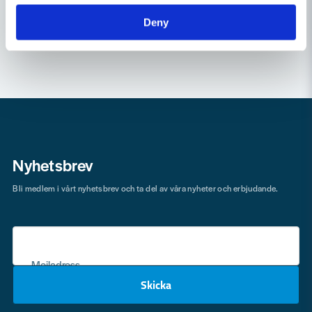
Butiken svarade
Hej Pierre
Deny
name
Namn
Om du har en SXE 450 eller en SXE 3150 där du har en
centrumskruv som håller fast plattan så skall detta vara den
rätta slipplattan för dig 👍
email
Mejladress
//toolab.se
Nyhetsbrev
Ja, ni får publicera min fråga
Bli medlem i vårt nyhetsbrev och ta del av våra nyheter och erbjudande.
Mejladress
Skicka
Skicka fråga
email