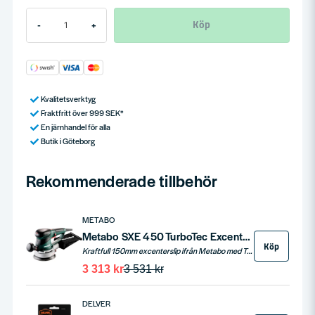
Köp
-
+
Kvalitetsverktyg
Fraktfritt över 999 SEK*
En järnhandel för alla
Butik i Göteborg
Rekommenderade tillbehör
METABO
Metabo SXE 450 TurboTec Excenterslip 150mm
Köp
Kraftfull 150mm excenterslip ifrån Metabo med TurboTec funktion för extra bra slipeffekt.
3 313 kr
3 531 kr
DELVER