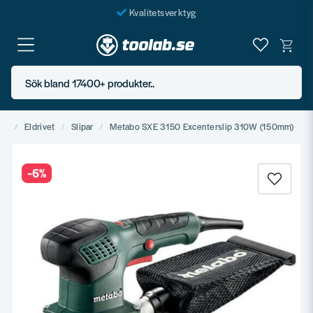
Kvalitetsverktyg
Fraktfritt över 999 SEK*
En järnhandel för alla
Sök bland 17400+ produkter..
Butik i Göteborg
yg
Eldrivet
Slipar
Metabo SXE 3150 Excenterslip 310W (150mm)
-
6
%