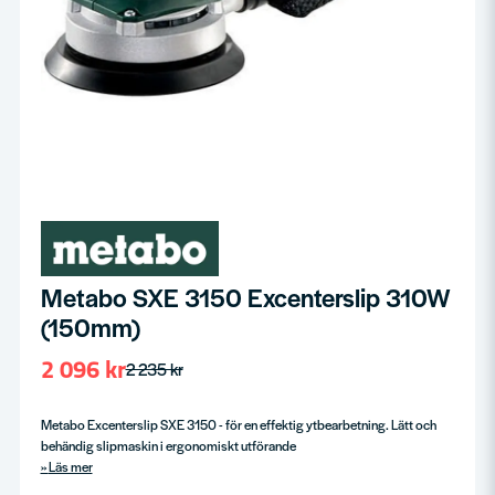
Metabo SXE 3150 Excenterslip 310W
(150mm)
2 096 kr
2 235 kr
Metabo Excenterslip SXE 3150 - för en effektig ytbearbetning. Lätt och
behändig slipmaskin i ergonomiskt utförande
Läs mer