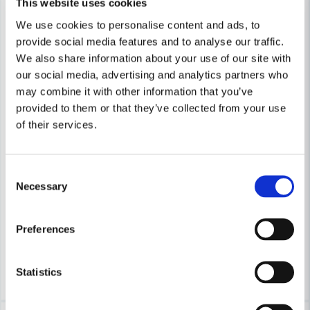
This website uses cookies
We use cookies to personalise content and ads, to
provide social media features and to analyse our traffic.
We also share information about your use of our site with
our social media, advertising and analytics partners who
Skicka fråga
may combine it with other information that you’ve
provided to them or that they’ve collected from your use
of their services.
METABO
Metabo SXE 425 TurboTec Excenterslip inkl 12st tillbehör (125
METABO
Consent
Metabo SXE 150-5.0 BL Exce
Necessary
Selection
2 551 kr
2 819 kr
6 799 kr
7 248 kr
Preferences
Leveranstid ifrån leverantör ca
Finns i Webblager
3-7 arbetsdagar
Köp
Köp
Statistics