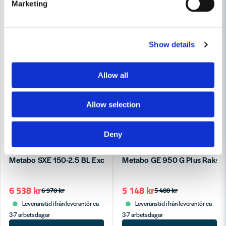
Marketing
-6%
-6%
Show details
Allow all
Allow selection
Deny
METABO
METABO
Metabo SXE 150-2.5 BL Excenterslip Kolborstfri (150mm)
Metabo GE 950 G Plus Raksl
6 538 kr
5 148 kr
6 970 kr
5 488 kr
Leveranstid ifrån leverantör ca
Leveranstid ifrån leverantör ca
3-7 arbetsdagar
3-7 arbetsdagar