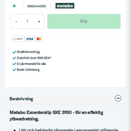
600444000
Köp
-
+
Kvalitetsverktyg
Fraktfritt över 999 SEK*
En järnhandel för alla
Butik i Göteborg
Beskrivning
Metabo Excenterslip SXE 3150 - för en effektig
ytbearbetning.
Lätt och behändig slipmaskin i ergonomiskt utförande