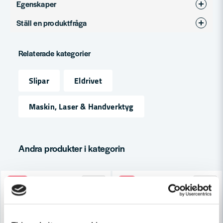
Egenskaper
Ställ en produktfråga
Produkttyp
Excenterslip
question
Fråga oss något om denna produkten...
Relaterade kategorier
Slipar
Eldrivet
name
Namn
Maskin, Laser & Handverktyg
email
Mejladress
Andra produkter i kategorin
-10%
-6%
Ja, ni får publicera min fråga