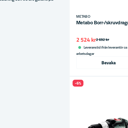
METABO
Metabo Borr-/skruvdragar
2 524 kr
2 692 kr
Leveranstid ifrån leverantör ca
arbetsdagar
Bevaka
-6%