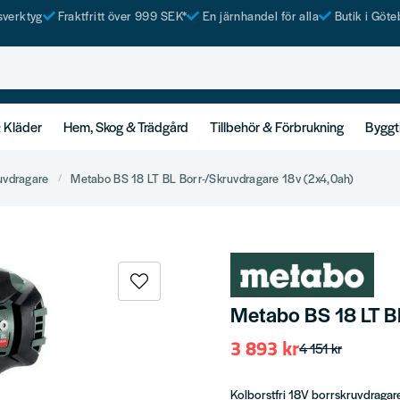
tsverktyg
Fraktfritt över 999 SEK*
En järnhandel för alla
Butik i Göte
& Kläder
Hem, Skog & Trädgård
Tillbehör & Förbrukning
Byggt
uvdragare
Metabo BS 18 LT BL Borr-/Skruvdragare 18v (2x4,0ah)
Metabo BS 18 LT BL
3 893 kr
4 151 kr
Kolborstfri 18V borrskruvdragare