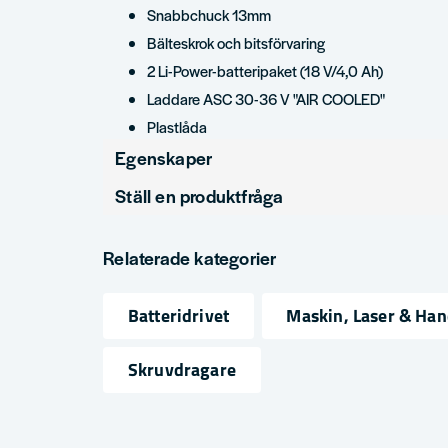
Snabbchuck 13mm
Bälteskrok och bitsförvaring
2 Li-Power-batteripaket (18 V/4,0 Ah)
Laddare ASC 30-36 V "AIR COOLED"
Plastlåda
Egenskaper
Ställ en produktfråga
produktyp
skruvdragare
question
Spänning
18V
Fråga oss något om denna produkten...
Relaterade kategorier
Varumärke
Metabo
Batteridrivet
Maskin, Laser & Ha
name
email
Namn
Mejlad
Skruvdragare
Ja, ni får publicera min fråga