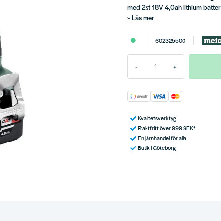
med 2st 18V 4,0ah lithium batteri
Läs mer
602325500
-
+
Kvalitetsverktyg
Fraktfritt över 999 SEK*
En järnhandel för alla
Butik i Göteborg