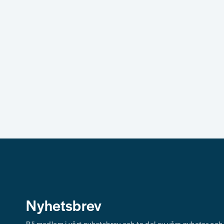
Skicka fråga
Nyhetsbrev
Bli medlem i vårt nyhetsbrev och ta del av våra nyheter oc