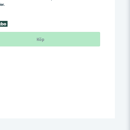
er.
Köp