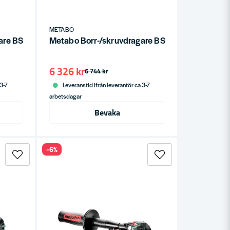
METABO
e BS 18 LTX BL I 18V (utan batteri)
Metabo Borr-/skruvdragare BS 18 LTX BL I 18V 
6 326 kr
6 744 kr
 3-7
Leveranstid ifrån leverantör ca 3-7
arbetsdagar
Bevaka
-6%