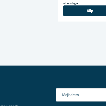
arbetsdagar
Köp
Mejladress
h erbjudande.