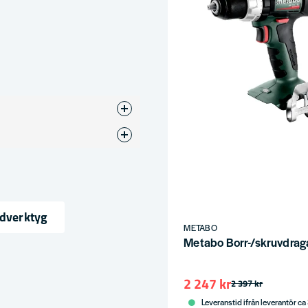
ndverktyg
METABO
Metabo Borr-/skruvdraga
ress
2 247 kr
2 397 kr
Leveranstid ifrån leverantör ca