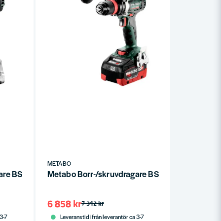
METABO
re BS 18 LT BL 18V (utan batteri)
Metabo Borr-/skruvdragare BS 18 LTX BL Q I 18
6 858 kr
7 312 kr
 3-7
Leveranstid ifrån leverantör ca 3-7