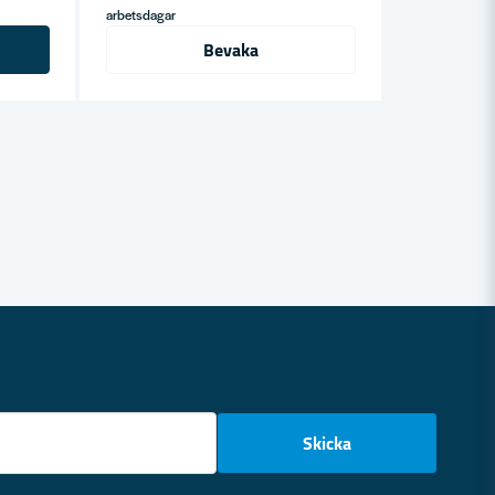
arbetsdagar
Bevaka
email
Skicka