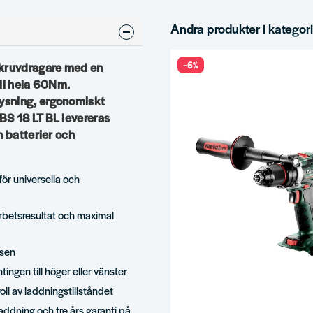
Andra produkter i kategor
-6%
skruvdragare med en
ill hela 60Nm.
ysning, ergonomiskt
BS 18 LT BL levereras
h batterier och
ör universella och
arbetsresultat och maximal
tsen
tingen till höger eller vänster
ll av laddningstillståndet
addning och tre års garanti på