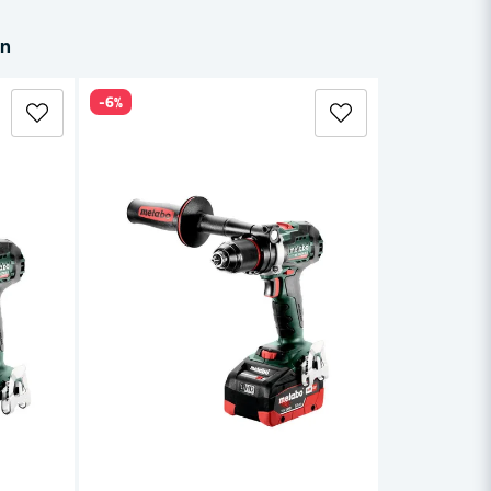
in
-6%