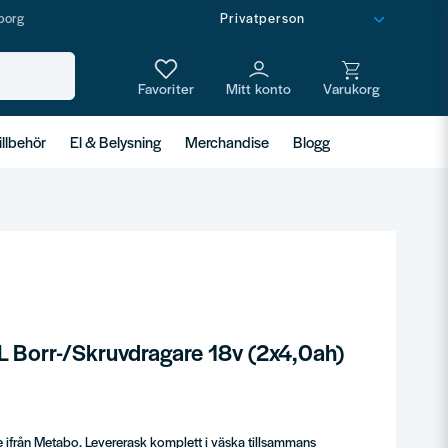
borg
illbehör
El & Belysning
Merchandise
Blogg
 Borr-/Skruvdragare 18v (2x4,0ah)
 ifrån Metabo. Levererask komplett i väska tillsammans