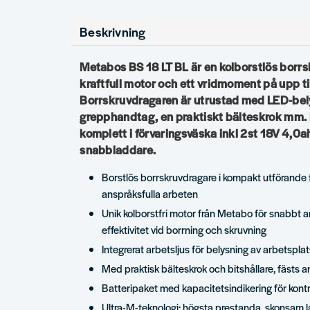
Beskrivning
Metabos BS 18 LT BL är en kolborstlös borr
kraftfull motor och ett vridmoment på upp t
Borrskruvdragaren är utrustad med LED-bel
grepphandtag, en praktiskt bälteskrok mm. 
komplett i förvaringsväska inkl 2st 18V 4,0a
snabbladdare.
Borstlös borrskruvdragare i kompakt utförande f
anspråksfulla arbeten
Unik kolborstfri motor från Metabo för snabbt 
effektivitet vid borrning och skruvning
Integrerat arbetsljus för belysning av arbetspla
Med praktisk bälteskrok och bitshållare, fästs an
Batteripaket med kapacitetsindikering för kontro
Ultra-M-teknologi: högsta prestanda, skonsam l