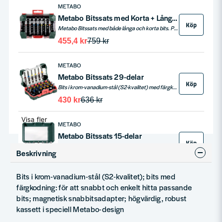
METABO
Metabo Bitssats med Korta + Långa bits (56-delar)
Köp
Metabo Bitssats med både långa och korta bits. Proffsbits för den händiga hemmasnickaren såväl som proffsbyggaren.
455,4 kr
759 kr
METABO
Metabo Bitssats 29-delar
Köp
Bits i krom-vanadium-stål (S2-kvalitet) med färgkodning för att snabbt och enkelt hitta passande bits. Magnetisk snabbitsadapter, högvärdig och robust kassett i speciell Metabo-design.
430 kr
636 kr
Visa fler
METABO
Metabo Bitssats 15-delar
Köp
Metabo bits i krom-vanadium-stål (S2-kvalitet); bits med färgkodning: för att snabbt och enkelt hitta passande bits; magnetisk snabbitsadapter; högvärdig, robust kassett i speciell Metabo-design, utdragbar hängare med eurohål
Beskrivning
301 kr
368 kr
Bits i krom-vanadium-stål (S2-kvalitet); bits med
färgkodning: för att snabbt och enkelt hitta passande
bits; magnetisk snabbitsadapter; högvärdig, robust
kassett i speciell Metabo-design