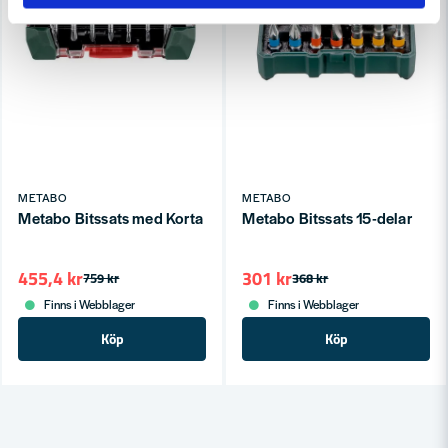
METABO
METABO
Metabo Bitssats med Korta + Långa bits (56-delar)
Metabo Bitssats 15-delar
455,4 kr
301 kr
759 kr
368 kr
Finns i Webblager
Finns i Webblager
Köp
Köp