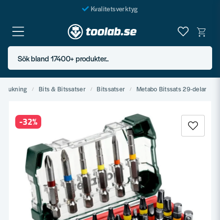
Kvalitetsverktyg
Fraktfritt över 999 SEK*
En järnhandel för alla
Sök bland 17400+ produkter..
Butik i Göteborg
örbrukning
Bits & Bitssatser
Bitssatser
Metabo Bitssats 29-delar
-
32
%