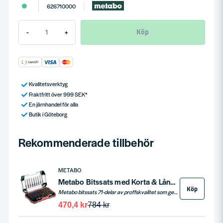
626710000
Köp
-
+
Kvalitetsverktyg
Fraktfritt över 999 SEK*
En järnhandel för alla
Butik i Göteborg
Rekommenderade tillbehör
METABO
Metabo Bitssats med Korta & Långa bits (71-delar)
Köp
Metabo bitssats 71-delar av proffskvalitet som ger både korta och långa bits.
470,4 kr
784 kr