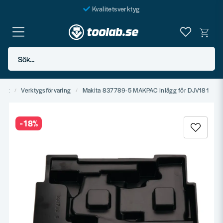
Kvalitetsverktyg
Fraktfritt över 999 SEK*
En järnhandel för alla
Sök...
Butik i Göteborg
rigt
Verktygsförvaring
Makita 837789-5 MAKPAC Inlägg för DJV181
-
18
%