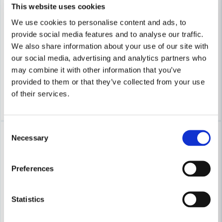
This website uses cookies
We use cookies to personalise content and ads, to
MAKITA POWERTOOLS
MAKITA POWERTOOLS
provide social media features and to analyse our traffic.
Makita 198254-2 MAKPAC 3, Kylväska 11L
Makita E-05153 Takläggare/S
We also share information about your use of our site with
our social media, advertising and analytics partners who
856,2 kr
671 kr
1 427 kr
776 kr
may combine it with other information that you’ve
Finns i Webblager
Finns i Webblager
provided to them or that they’ve collected from your use
of their services.
Köp
Köp
Consent
-8%
Lagerrensning upp till
Necessary
Selection
40%
Preferences
Statistics