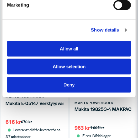
Marketing
Show details
Allow all
Allow selection
Deny
MAKITA POWERTOOLS
Makita E-05147 Verktygsväska
MAKITA POWERTOOLS
Makita 198253-4 MAKPAC 4, 
616 kr
670 kr
963 kr
1 605 kr
Leveranstid ifrån leverantör ca
Finns i Webblager
3-7 arbetsdagar