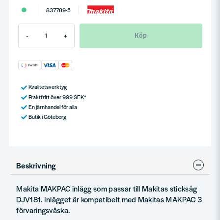
837789-5
Köp
-
+
Kvalitetsverktyg
Fraktfritt över 999 SEK*
En järnhandel för alla
Butik i Göteborg
Beskrivning
Makita MAKPAC inlägg som passar till Makitas sticksåg
DJV181. Inlägget är kompatibelt med Makitas MAKPAC 3
förvaringsväska.