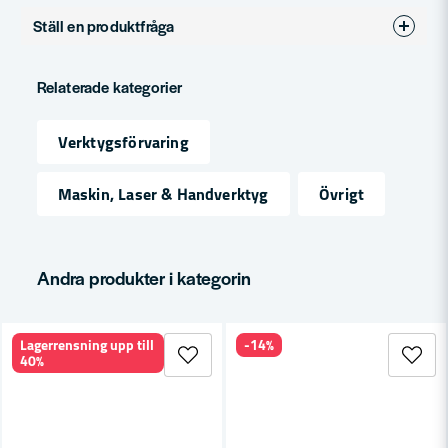
Ställ en produktfråga
question
Fråga oss något om denna produkten...
Relaterade kategorier
Verktygsförvaring
name
Namn
Maskin, Laser & Handverktyg
Övrigt
email
Mejladress
Andra produkter i kategorin
Lagerrensning upp till
-14%
Ja, ni får publicera min fråga
40%