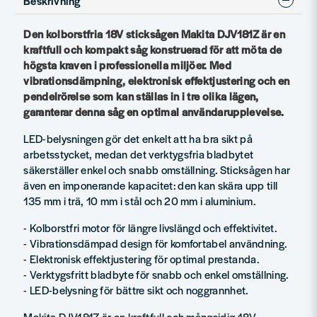
Beskrivning
49 kr
103 kr
Den kolborstfria 18V sticksågen Makita DJV181Z är en
kraftfull och kompakt såg konstruerad för att möta de
högsta kraven i professionella miljöer. Med
vibrationsdämpning, elektronisk effektjustering och en
pendelrörelse som kan ställas in i tre olika lägen,
garanterar denna såg en optimal användarupplevelse.
LED-belysningen gör det enkelt att ha bra sikt på
arbetsstycket, medan det verktygsfria bladbytet
säkerställer enkel och snabb omställning. Sticksågen har
även en imponerande kapacitet: den kan skära upp till
135 mm i trä, 10 mm i stål och 20 mm i aluminium.
- Kolborstfri motor för längre livslängd och effektivitet.
- Vibrationsdämpad design för komfortabel användning.
- Elektronisk effektjustering för optimal prestanda.
- Verktygsfritt bladbyte för snabb och enkel omställning.
- LED-belysning för bättre sikt och noggrannhet.
Makita DJV181Z är en kraftfull och mångsidig 18V