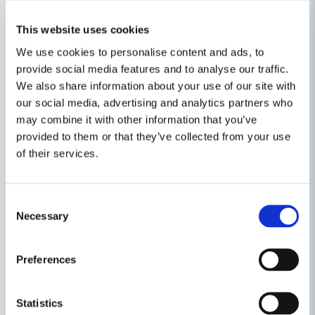
This website uses cookies
We use cookies to personalise content and ads, to
provide social media features and to analyse our traffic.
We also share information about your use of our site with
our social media, advertising and analytics partners who
may combine it with other information that you’ve
provided to them or that they’ve collected from your use
of their services.
Egenskaper
Consent
Ställ en produktfråga
Varumärke
Makita
Necessary
Selection
question
Produkttyp
Sticksåg
Fråga oss något om denna produkten...
Relaterade kategorier
Preferences
Spänning
18V
Batteridrivet
Statistics