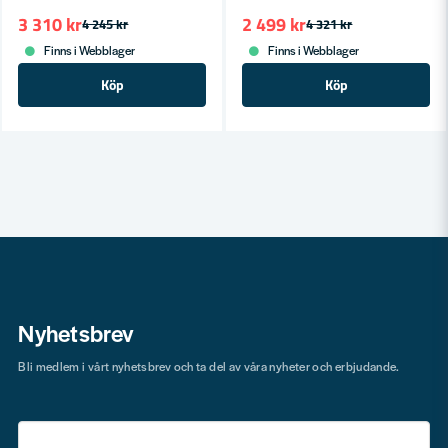
3 310 kr
2 499 kr
4 245 kr
4 321 kr
Finns i Webblager
Finns i Webblager
Köp
Köp
Nyhetsbrev
Bli medlem i vårt nyhetsbrev och ta del av våra nyheter och erbjudande.