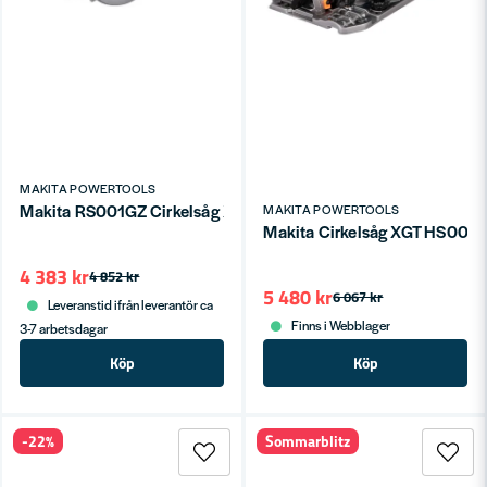
MAKITA POWERTOOLS
Makita RS001GZ Cirkelsåg XGT® 40V 185mm (utan batteri)
MAKITA POWERTOOLS
Makita Cirkelsåg XGT HS004GZ
4 383 kr
4 852 kr
5 480 kr
6 067 kr
Leveranstid ifrån leverantör ca
Finns i Webblager
3-7 arbetsdagar
Köp
Köp
-22%
Sommarblitz