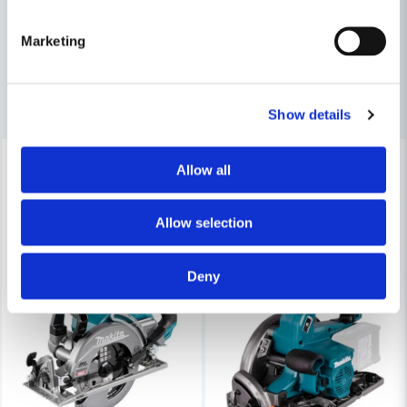
name
Namn
Maskin, Laser & Handverktyg
Sågar
Marketing
email
Mejladress
Andra produkter i kategorin
Show details
-10%
-10%
Ja, ni får publicera min fråga
Allow all
Allow selection
Deny
Skicka fråga