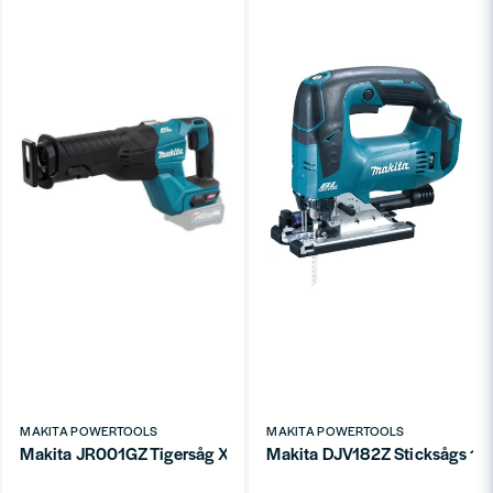
MAKITA POWERTOOLS
MAKITA POWERTOOLS
Makita JR001GZ Tigersåg XGT® 40V (utan batteri)
Makita DJV182Z Sticksågs 18V 