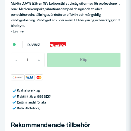
Makita DJV181Z är en 18V kolborstfri sticksåg utformad för professionellt
bruk. Med en kompakt, vibrationsdämpad design och tre olika
pendelrörelseinställningar, är detta en effektiv och mångsidig
verktygslösning. Verktyget erbjuder även LED-belysning och verktygsfritt
bladbyte.
Läs mer
DJV181Z
Köp
-
+
Kvalitetsverktyg
Fraktfritt över 999 SEK*
En järnhandel för alla
Butik i Göteborg
Rekommenderade tillbehör