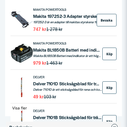
MAKITA POWERTOOLS
Makita 197252-3 Adapter styrskena (HS6101,HS7101,BHS630)
Bevaka
197252-3 är en adapter till makitas styrskena 194368-5. Anpassad för att användas till BHS630, HS6101 och HS7101.
747 kr
1 278 kr
MAKITA POWERTOOLS
Makita BL1850B Batteri med indikator 18V 5,0ah
Köp
Makita BL1850B Batteri med indikator är ett högkvalitativt 18V-batteri med en kapacitet på 5,0 Ah som är utformat för att ge hög prestanda och pålitlig drifttid för Makitas 18V-verktyg. Batteriet har en inbyggd LED-indikator som visar batteriets laddningsnivå i realtid.
979 kr
1 463 kr
DELVER
Delver T101D Sticksågsblad för trä/plast 10-45mm 5-P HCS
Köp
Delver T101D är ett sticksågsblad för rena och kontrollerade snitt i trä och plast i tjocklekar 10–45 mm. HCS ger skärpa och lättsågat flöde medan 4 mm tandstigning är optimerad för fina längs och tvärsnitt med låg flisning. T-fäste passar de flesta sticksågar och 100 mm längd ger bra räckvidd. Levereras i praktiskt 5-pack.
49 kr
103 kr
Visa fler
DELVER
Delver T101B Sticksågsblad för trä/plast 3-30mm 5-P HCS
Köp
Uppgradera din sticksåg med Delver T101B sticksågsblad, optimerat för precisionssågning i trä och plast. Med en materialanpassad design ger detta blad rena och fina snitt i material med tjocklekar mellan 3-30mm. Universellt T-fäste gör det kompatibelt med de flesta sticksågar på marknaden.