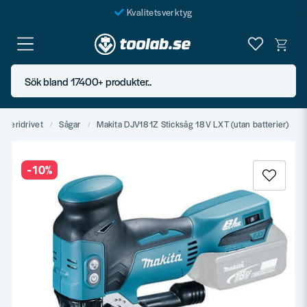
Kvalitetsverktyg
Fraktfritt över 999 SEK*
En järnhandel för alla
Sök bland 17400+ produkter..
Butik i Göteborg
atteridrivet
Sågar
Makita DJV181Z Sticksåg 18V LXT (utan batterier)
-
10
%