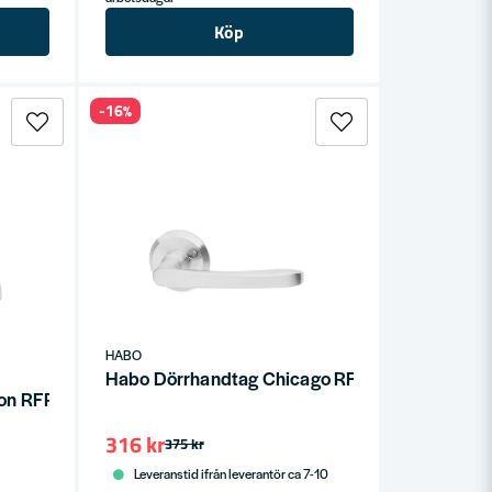
Köp
-16%
HABO
Habo Dörrhandtag Chicago RFR SB
on RFR SB
316 kr
375 kr
Leveranstid ifrån leverantör ca 7-10