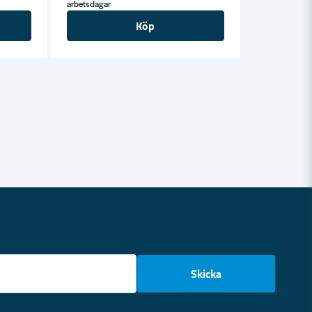
arbetsdagar
Köp
email
Skicka