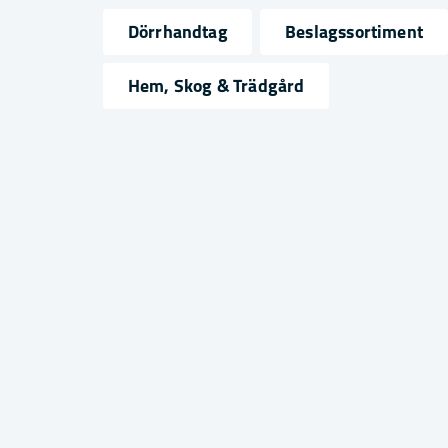
Dörrhandtag
Beslagssortiment
name
email
Namn
Mejlad
Hem, Skog & Trädgård
Ja, ni får publicera min fråga
Skicka fråga