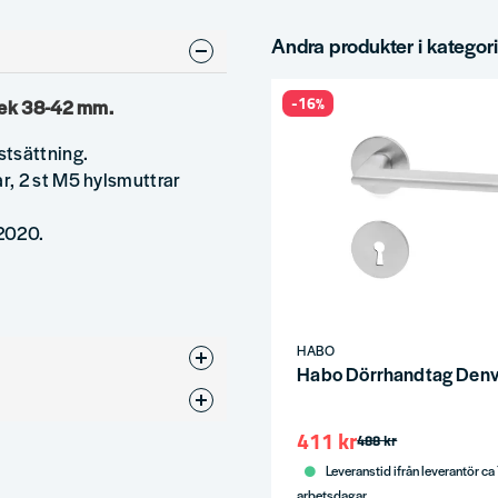
Andra produkter i kategor
-16%
klek 38-42 mm.
stsättning.
r, 2 st M5 hylsmuttrar
2020.
HABO
Habo Dörrhandtag Denv
411 kr
488 kr
Leveranstid ifrån leverantör ca
arbetsdagar