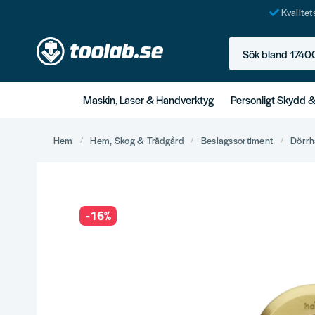
Kvalite
Sök bland 17400+ p
Maskin, Laser & Handverktyg
Personligt Skydd 
Hem
Hem, Skog & Trädgård
Beslagssortiment
Dörrh
-
16
%