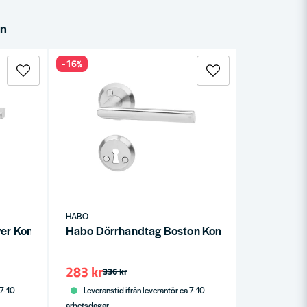
in
-16%
HABO
er Kombi Borstad krom SB
Habo Dörrhandtag Boston Kombi RFR SB
283 kr
336 kr
 7-10
Leveranstid ifrån leverantör ca 7-10
arbetsdagar