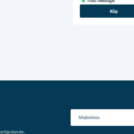
Finns i Webblager
Köp
Mejladress
h erbjudande.