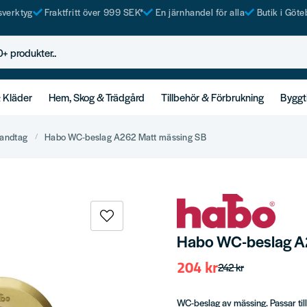
tsverktyg
Fraktfritt över 999 SEK*
En järnhandel för alla
Butik i Göte
rodukter..
& Kläder
Hem, Skog & Trädgård
Tillbehör & Förbrukning
Byggt
andtag
Habo WC-beslag A262 Matt mässing SB
Habo WC-beslag A
204 kr
242 kr
WC-beslag av mässing. Passar til