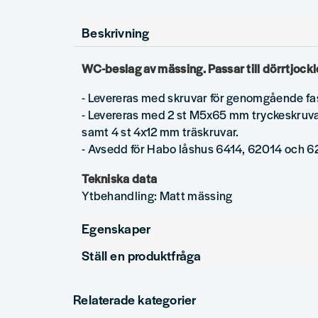
Beskrivning
WC-beslag av mässing. Passar till dörrtjoc
- Levereras med skruvar för genomgående fa
- Levereras med 2 st M5x65 mm tryckeskruva
samt 4 st 4x12 mm träskruvar.
- Avsedd för Habo låshus 6414, 62014 och 6
Tekniska data
Ytbehandling: Matt mässing
Egenskaper
Ställ en produktfråga
Ytbehandling
Mässing matt
question
Produkttyp
Tillbehör för dörrhandtag
Fråga oss något om denna produkten...
Relaterade kategorier