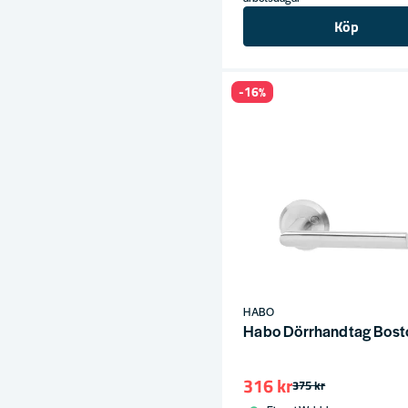
Köp
ress
-16%
HABO
Habo Dörrhandtag Bost
316 kr
375 kr