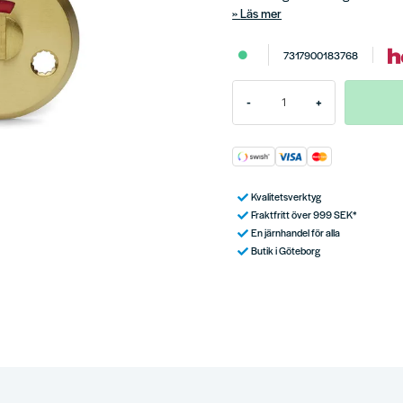
Läs mer
7317900183768
-
+
Kvalitetsverktyg
Fraktfritt över 999 SEK*
En järnhandel för alla
Butik i Göteborg