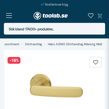
Kvalitetsverktyg
Fraktfritt över 999 SEK*
En järnhandel för alla
Sök bland 17400+ produkter..
Butik i Göteborg
lagssortiment
Dörrhandtag
Habo A2560 Dörrhandtag Mässing Matt
-
16
%