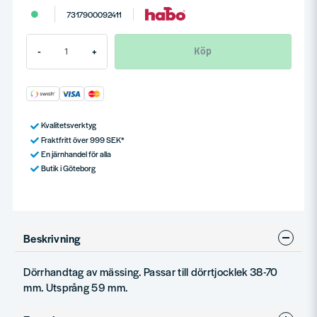
7317900092411
Köp
-
+
Kvalitetsverktyg
Fraktfritt över 999 SEK*
En järnhandel för alla
Butik i Göteborg
Beskrivning
Dörrhandtag av mässing. Passar till dörrtjocklek 38-70
mm. Utsprång 59 mm.