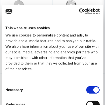
HABO
HABO
Skicka fråga
This website uses cookies
Habo Dörrhandtag Denver Kombi Borstad krom SB
Habo Dörrhandtag Boston Ko
We use cookies to personalise content and ads, to
provide social media features and to analyse our traffic.
411 kr
283 kr
488 kr
336 kr
We also share information about your use of our site with
Leveranstid ifrån leverantör ca
Leveranstid ifrån leverantör ca
our social media, advertising and analytics partners who
7-10 arbetsdagar
7-10 arbetsdagar
may combine it with other information that you’ve
Köp
Köp
provided to them or that they’ve collected from your use
of their services.
-16%
-16%
Consent
Necessary
Selection
Preferences