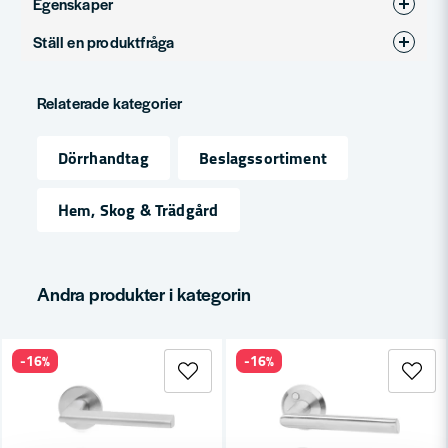
Egenskaper
Ställ en produktfråga
Produkttyp
Dörrhandtag
question
Ytbehandling
Mässing matt
Fråga oss något om denna produkten...
Relaterade kategorier
Dörrhandtag
Beslagssortiment
name
Namn
Hem, Skog & Trädgård
email
Mejladress
Andra produkter i kategorin
-16%
-16%
Ja, ni får publicera min fråga