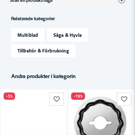
Produkttyp
Tillbehör
question
Fråga oss något om denna produkten...
Relaterade kategorier
Multiblad
Såga & Hyvla
name
Namn
Tillbehör & Förbrukning
email
Mejladress
Andra produkter i kategorin
-5%
-19%
Ja, ni får publicera min fråga