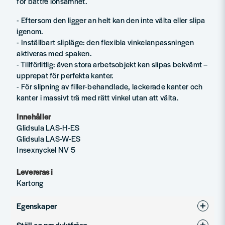
för bättre lönsamhet.
- Eftersom den ligger an helt kan den inte välta eller slipa
igenom.
- Inställbart slipläge: den flexibla vinkelanpassningen
aktiveras med spaken.
- Tillförlitlig: även stora arbetsobjekt kan slipas bekvämt –
upprepat för perfekta kanter.
- För slipning av filler-behandlade, lackerade kanter och
kanter i massivt trä med rätt vinkel utan att välta.
Innehåller
Glidsula LAS-H-ES
Glidsula LAS-W-ES
Insexnyckel NV 5
Levereras i
Kartong
Egenskaper
Ställ en produktfråga