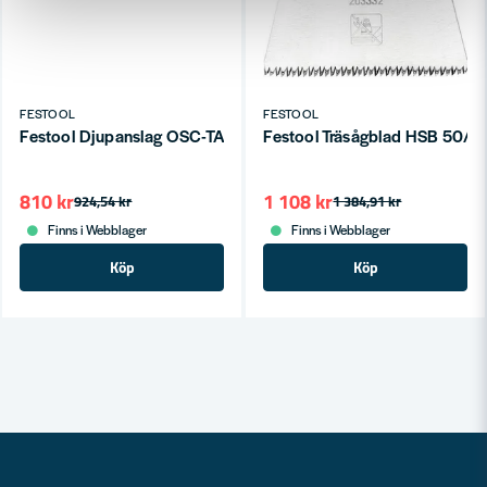
FESTOOL
FESTOOL
Festool Djupanslag OSC-TA
Festool Träsågblad HSB 50/
810 kr
1 108 kr
924,54 kr
1 384,91 kr
Finns i Webblager
Finns i Webblager
Köp
Köp