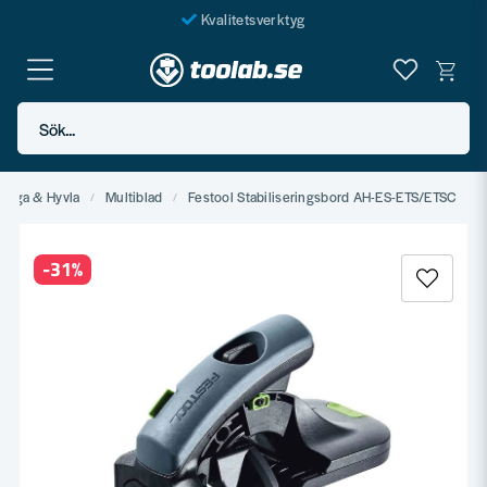
Kvalitetsverktyg
Fraktfritt över 999 SEK*
En järnhandel för alla
Sök...
Butik i Göteborg
Såga & Hyvla
Multiblad
Festool Stabiliseringsbord AH-ES-ETS/ETSC
-
31
%