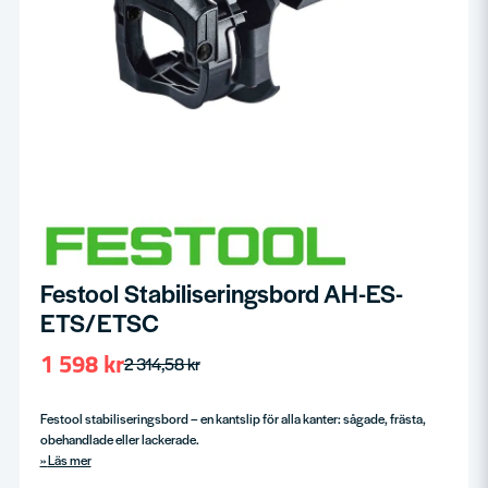
Festool Stabiliseringsbord AH-ES-
ETS/ETSC
1 598 kr
2 314,58 kr
Festool stabiliseringsbord – en kantslip för alla kanter: sågade, frästa,
obehandlade eller lackerade.
Läs mer