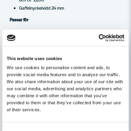
Gaffelnyckelvidd 24 mm
Passar för
för OF 1400, OF 2000, OF 2200
för frässkaft Ø 10 mm
This website uses cookies
SB-förpackat
We use cookies to personalise content and ads, to
Service all-inclusive. Ingår varje gång du köper ett
provide social media features and to analyse our traffic.
Festool-verktyg.
--> Mer information
We also share information about your use of our site with
our social media, advertising and analytics partners who
Ställ en produktfråga
may combine it with other information that you’ve
provided to them or that they’ve collected from your use
question
Fråga oss något om denna produkten...
Relaterade kategorier
of their services.
Consent