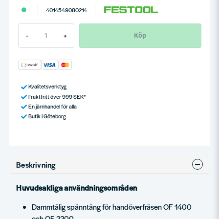
4014549080214
Köp
-
+
Kvalitetsverktyg
Fraktfritt över 999 SEK*
En järnhandel för alla
Butik i Göteborg
Beskrivning
Huvudsakliga användningsområden
Dammtålig spänntång för handöverfräsen OF 1400
och OF 2200