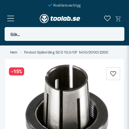
Kvalitetsverktyg
Fraktfritt över 999 SEK*
En järnhandel för alla
Sök...
Butik i Göteborg
Hem
Festool Spänntång SZ-D 10,0/OF 1400/2000/2200
-
15
%