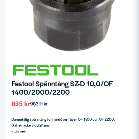
Festool Spänntång SZ-D 10,0/OF
1400/2000/2200
835 kr
983,11 kr
Dammtålig spänntång för handöverfräsen OF 1400 och OF 2200.
Gaffelnyckelvidd 24 mm
Läs mer