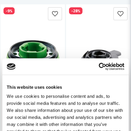
-9%
-28%
Ja, ni får publicera min fråga
Skicka fråga
This website uses cookies
We use cookies to personalise content and ads, to
provide social media features and to analyse our traffic.
We also share information about your use of our site with
FESTOOL
our social media, advertising and analytics partners who
Festool Polerplatta 75mm för RO 90 DX
FESTOOL
Festool Slipplatta SSH-GE-
may combine it with other information that you’ve