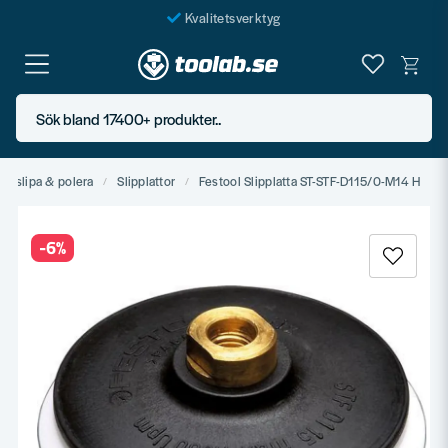
Kvalitetsverktyg
Fraktfritt över 999 SEK*
En järnhandel för alla
Sök bland 17400+ produkter..
Butik i Göteborg
a, slipa & polera
Slipplattor
Festool Slipplatta ST-STF-D115/0-M14 H
-
6
%