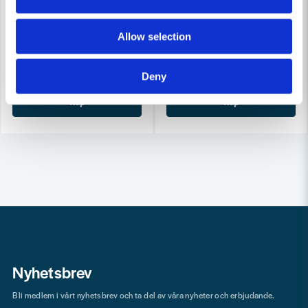
FESTOOL
FESTOOL
Festool Slipplatta LSS-STF-RO90 V93/6
Festool ST-STF D90/7 FX H-H
Allow selection
367 kr
393 kr
431 kr
431 kr
Deny
Finns i Webblager
Finns i Webblager
Köp
Köp
Nyhetsbrev
Bli medlem i vårt nyhetsbrev och ta del av våra nyheter och erbjudande.