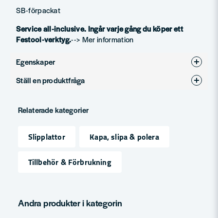
SB-förpackat
Service all-inclusive. Ingår varje gång du köper ett
Festool-verktyg.
--> Mer information
Egenskaper
Ställ en produktfråga
Produkttyp
Slipplatta
question
Fråga oss något om denna produkten...
Relaterade kategorier
Slipplattor
Kapa, slipa & polera
name
Namn
Tillbehör & Förbrukning
email
Mejladress
Andra produkter i kategorin