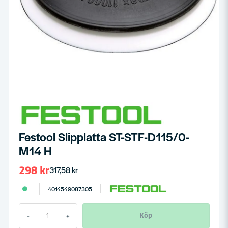
Festool Slipplatta ST-STF-D115/0-
M14 H
298 kr
317,58 kr
4014549087305
Köp
-
+