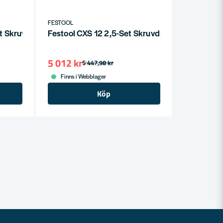
FESTOOL
t Skruvdragare (2x3,0ah)
Festool CXS 12 2,5-Set Skruvdragare 10,8V (2x
5 012 kr
5 447,98 kr
Finns i Webblager
Köp