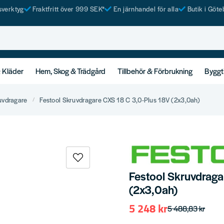
tsverktyg
Fraktfritt över 999 SEK*
En järnhandel för alla
Butik i Göte
& Kläder
Hem, Skog & Trädgård
Tillbehör & Förbrukning
Byggt
uvdragare
Festool Skruvdragare CXS 18 C 3,0-Plus 18V (2x3,0ah)
Festool Skruvdraga
(2x3,0ah)
5 248 kr
5 488,83 kr