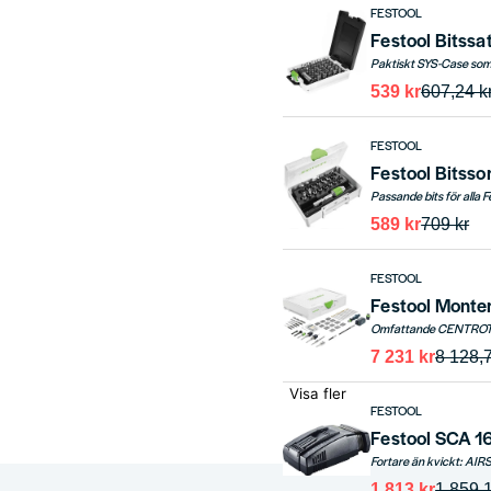
FESTOOL
Festool Bitssa
Paktiskt SYS-Case som 
539 kr
607,24 k
FESTOOL
Festool Bitss
589 kr
709 kr
FESTOOL
Festool Mont
7 231 kr
8 128,7
Visa fler
FESTOOL
Festool SCA 1
1 813 kr
1 859,1