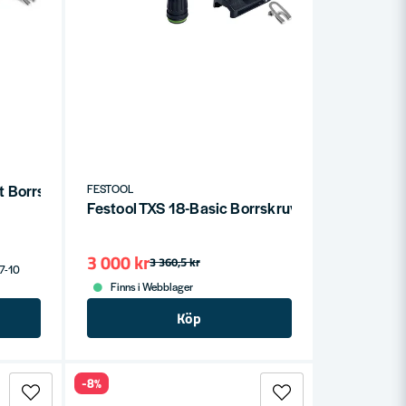
t Borrskruvdragare 18V (utan batterier)
FESTOOL
Festool TXS 18-Basic Borrskruvdragare 18V (uta
3 000 kr
3 360,5 kr
 7-10
Finns i Webblager
Köp
-8%