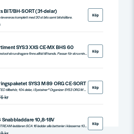
ts BIT/BH-SORT (31-delar)
Köp
levereras komplett med 30 st bits samt bitshållare.
r
ortiment SYS3 XXS CE-MX BHS 60
Köp
Passande bits för alla Festool-skruvdragare finns alltid till hands. Passar för skruvning i många olika material. Alltid rätt bits för uppgiften.
eringspaketet SYS3 M 89 ORG CE-SORT
Köp
Omfattande CENTROTEC-tillbehör, 104 delar, i Systainer³ Organizer SYS3 ORG M 89
6 kr
6 Snabbladdare 10,8-18V
Köp
Fortare än kvickt: AIRSTREAM-laddaren SCA 16 laddar alla batterier i klasserna 10,8 V, 14,4 V och 18 V. Men den visar sin verkliga styrka tillsammans med 8,0 Ah Li-HighPower-batteriet efter tunga arbeten där batteriet har värmts upp kraftigt.
9 kr