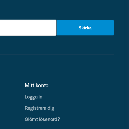
email
Skicka
Mitt konto
Logga in
Registrera dig
Glömt lösenord?