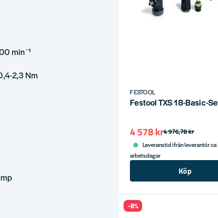
600 min⁻¹
/0,4-2,3 Nm
FESTOOL
Festool TXS 18-Basic-Se
4 578 kr
4 976,78 kr
Leveranstid ifrån leverantör ca
arbetsdagar
Köp
Imp
-8%