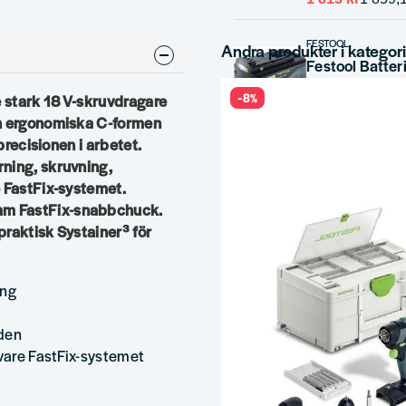
FESTOOL
Andra produkter i kategor
Festool Batteri
-8%
 stark 18 V-skruvdragare
1 849 kr
2 033,8
en ergonomiska C-formen
 precisionen i arbetet.
rning, skruvning,
e FastFix-systemet.
mm FastFix-snabbchuck.
praktisk Systainer³ för
ing
åden
 vare FastFix-systemet