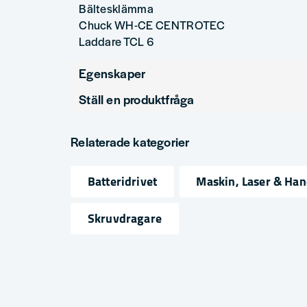
Bältesklämma
Chuck WH-CE CENTROTEC
Laddare TCL 6
Egenskaper
Ställ en produktfråga
produktyp
skruvdragare
question
Spänning
18V
Fråga oss något om denna produkten...
Relaterade kategorier
Varumärke
Festool
Batteridrivet
Maskin, Laser & Ha
name
email
Namn
Mejlad
Skruvdragare
Ja, ni får publicera min fråga