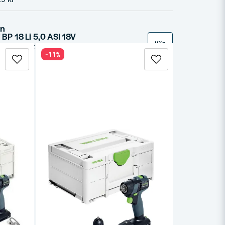
in
 BP 18 Li 5,0 ASI 18V
Köp
Festool BP 18 ASI är ett kraftfullt 18V, 5.0 Ah universalbatteri med Bluetooth®-teknik, perfekt för alla Festool 18V-verktyg. Snabb laddning, lång drifttid och praktiska funktioner som automatisk dammsugarstart och detaljerad batteristatus via Festool Work-app.
-11%
6 kr