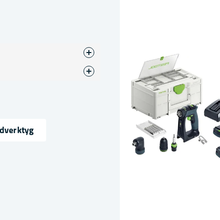
ndverktyg
ress