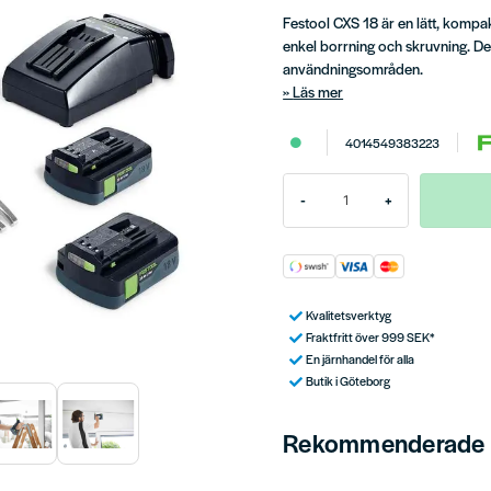
Festool CXS 18 är en lätt, kompa
enkel borrning och skruvning. Den
användningsområden.
Läs mer
4014549383223
-
+
Kvalitetsverktyg
Fraktfritt över 999 SEK*
En järnhandel för alla
Butik i Göteborg
Rekommenderade t