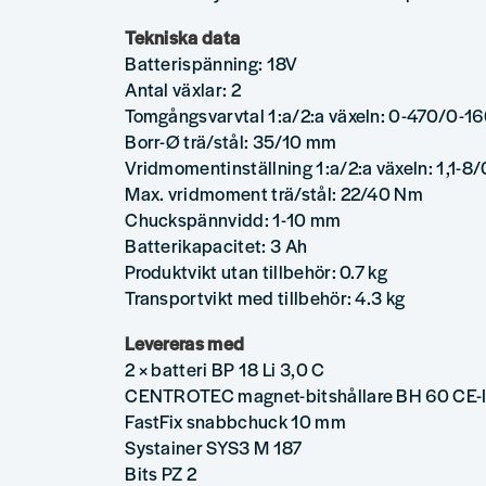
Tekniska data
Batterispänning: 18V
Antal växlar: 2
Tomgångsvarvtal 1:a/2:a växeln: 0-470/0-1
Borr-Ø trä/stål: 35/10 mm
Vridmomentinställning 1:a/2:a växeln: 1,1-8
Max. vridmoment trä/stål: 22/40 Nm
Chuckspännvidd: 1-10 mm
Batterikapacitet: 3 Ah
Produktvikt utan tillbehör: 0.7 kg
Transportvikt med tillbehör: 4.3 kg
Levereras med
2 × batteri BP 18 Li 3,0 C
CENTROTEC magnet-bitshållare BH 60 CE-
FastFix snabbchuck 10 mm
Systainer SYS3 M 187
Bits PZ 2