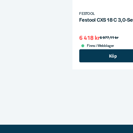
FESTOOL
Festool CXS 18 C 3,0-Se
6 418 kr
6 977,11 kr
Finns i Webblager
Köp