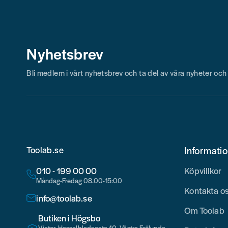
Nyhetsbrev
Bli medlem i vårt nyhetsbrev och ta del av våra nyheter oc
Toolab.se
Informati
010 - 199 00 00
Köpvillkor
Måndag-Fredag 08.00-15:00
Kontakta o
info@toolab.se
Om Toolab
Butiken i Högsbo
Victor Hasselbladsgata 10, Västra Frölunda