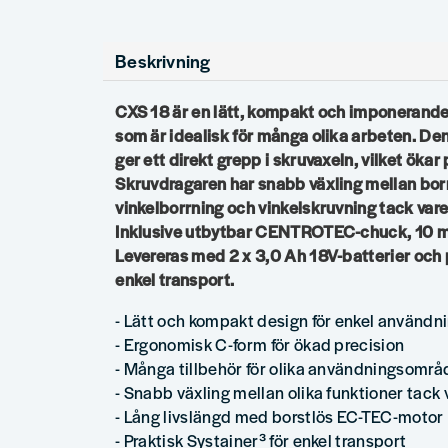
Beskrivning
CXS 18 är en lätt, kompakt och imponerande
som är idealisk för många olika arbeten. D
ger ett direkt grepp i skruvaxeln, vilket ökar
Skruvdragaren har snabb växling mellan bor
vinkelborrning och vinkelskruvning tack var
Inklusive utbytbar CENTROTEC-chuck, 10 
Levereras med 2 x 3,0 Ah 18V-batterier och 
enkel transport.
- Lätt och kompakt design för enkel användn
- Ergonomisk C-form för ökad precision
- Många tillbehör för olika användningsomr
- Snabb växling mellan olika funktioner tack
- Lång livslängd med borstlös EC-TEC-motor
- Praktisk Systainer³ för enkel transport