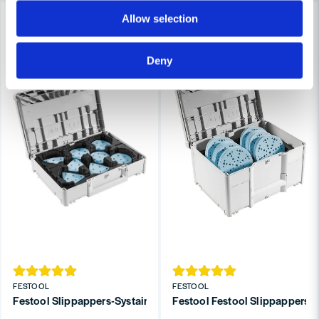
-10%
-13%
Allow selection
Deny
FESTOOL
FESTOOL
Festool Slippappers-Systainer³ SYS-STF D90/V93 GR-Set Gran
Festool Festool Slippappers-