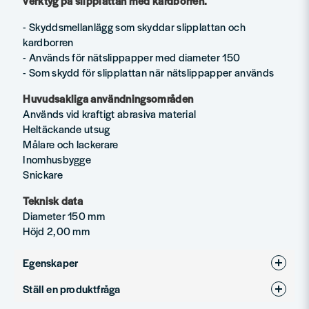
verktyg på slipplattan med kardborren.
- Skyddsmellanlägg som skyddar slipplattan och
kardborren
- Används för nätslippapper med diameter 150
- Som skydd för slipplattan när nätslippapper används
Huvudsakliga användningsområden
Används vid kraftigt abrasiva material
Heltäckande utsug
Målare och lackerare
Inomhusbygge
Snickare
Teknisk data
Diameter 150 mm
Höjd 2,00 mm
Egenskaper
Ställ en produktfråga
Produkttyp
Tillbehör