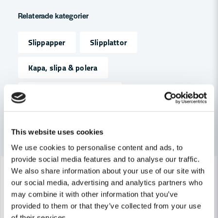
question
Fråga oss något om denna produkten...
Relaterade kategorier
Slippapper
Slipplattor
name
Namn
Kapa, slipa & polera
Tillbehör & Förbrukning
email
Mejladress
Andra produkter i kategorin
This website uses cookies
Ja, ni får publicera min fråga
We use cookies to personalise content and ads, to
provide social media features and to analyse our traffic.
-11%
-13%
We also share information about your use of our site with
our social media, advertising and analytics partners who
may combine it with other information that you’ve
provided to them or that they’ve collected from your use
of their services.