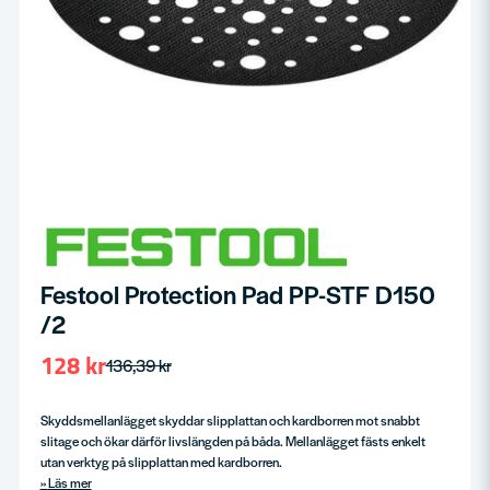
Festool Protection Pad PP-STF D150
/2
128 kr
136,39 kr
Skyddsmellanlägget skyddar slipplattan och kardborren mot snabbt
slitage och ökar därför livslängden på båda. Mellanlägget fästs enkelt
utan verktyg på slipplattan med kardborren.
Läs mer