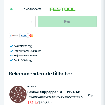
4014549306178
Köp
-
+
Kvalitetsverktyg
Fraktfritt över 999 SEK*
En järnhandel för alla
Butik i Göteborg
Rekommenderade tillbehör
FESTOOL
Festool Slippapper STF D150/48 RU2/10 Rubin 2
Köp
Festools slipappper Rubin 2 är speciellt utformat för att effektivt slipa trä. Det används för allt från mellan- till slutslipning och förberedande slipning inför lackering, inoljning och vaxning. Finns i många kornstorlekar (P 40-220).
151 kr
159,35 kr