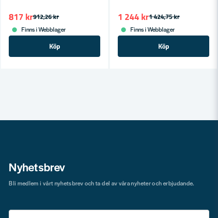
817 kr
1 244 kr
912,26 kr
1 424,75 kr
Finns i Webblager
Finns i Webblager
Köp
Köp
Nyhetsbrev
Bli medlem i vårt nyhetsbrev och ta del av våra nyheter och erbjudande.