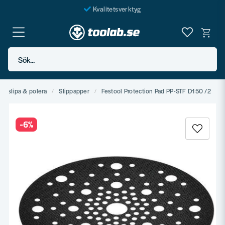
Kvalitetsverktyg
Fraktfritt över 999 SEK*
En järnhandel för alla
Sök...
Butik i Göteborg
a, slipa & polera
Slippapper
Festool Protection Pad PP-STF D150 /2
-
6
%