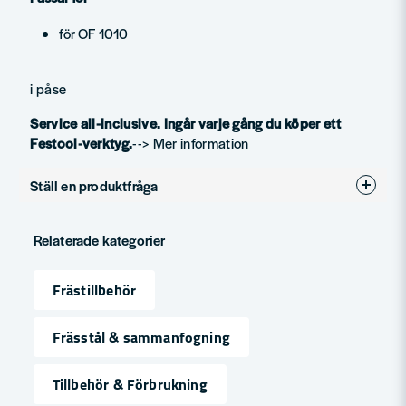
för OF 1010
i påse
Service all-inclusive. Ingår varje gång du köper ett
Festool-verktyg.
--> Mer information
Ställ en produktfråga
question
Fråga oss något om denna produkten...
Relaterade kategorier
Frästillbehör
name
Namn
Frässtål & sammanfogning
Tillbehör & Förbrukning
email
Mejladress