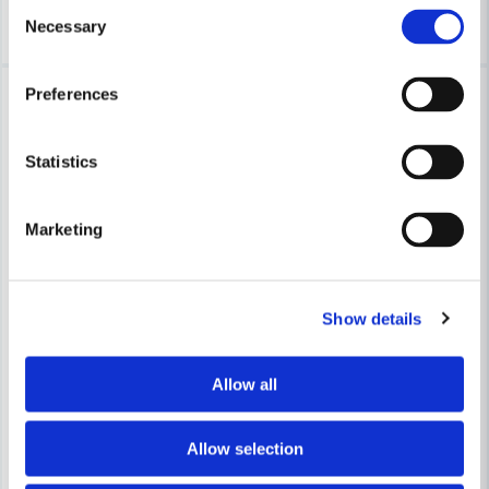
Consent
Köp
Köp
Necessary
Selection
Preferences
Statistics
Marketing
FESTOOL
FESTOOL
Festool Kopierring KR-D 24,0/OF 2200
Festool Kopierring KR-D 40,
Show details
321,25 kr
321,25 kr
Allow all
Leveranstid ifrån leverantör ca
Leveranstid ifrån leverantör ca
7-10 arbetsdagar
7-10 arbetsdagar
Allow selection
Köp
Köp