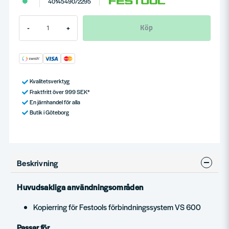
4014549072295
Köp
-
+
Kvalitetsverktyg
Fraktfritt över 999 SEK*
En järnhandel för alla
Butik i Göteborg
Beskrivning
Huvudsakliga användningsområden
Kopierring för Festools förbindningssystem VS 600
Passar för