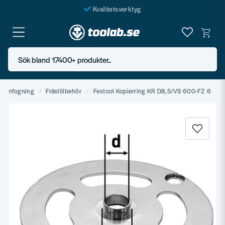
Kvalitetsverktyg
Fraktfritt över 999 SEK*
En järnhandel för alla
Sök bland 17400+ produkter..
Butik i Göteborg
mmanfogning
Frästillbehör
Festool Kopierring KR D8,5/VS 600-FZ 6