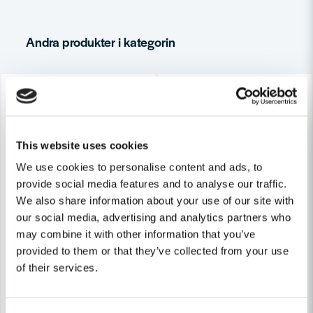
Andra produkter i kategorin
Ja, ni får publicera min fråga
This website uses cookies
We use cookies to personalise content and ads, to
provide social media features and to analyse our traffic.
Skicka fråga
We also share information about your use of our site with
FESTOOL
FESTOOL
our social media, advertising and analytics partners who
Festool Kopierring KR-D 30,0/OF 2200
Festool Kopierring KR-D 27,
may combine it with other information that you’ve
provided to them or that they’ve collected from your use
320,83 kr
321,25 kr
of their services.
Leveranstid ifrån leverantör ca
Leveranstid ifrån leverantör ca
7-10 arbetsdagar
7-10 arbetsdagar