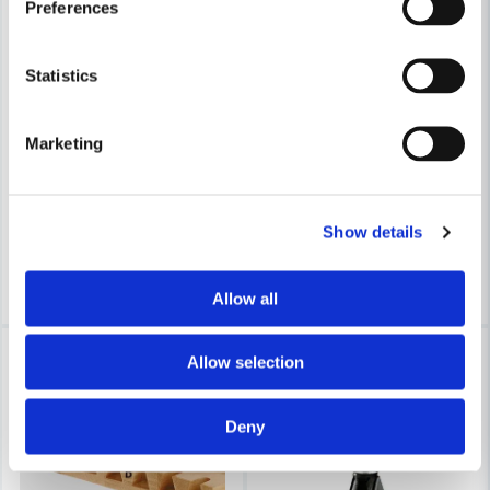
Preferences
Skicka fråga
Statistics
FESTOOL
FESTOOL
Festool Grad-/sinkfräs HW S8 D14,3/16/10°
Festool Grad-/sinkfräs HW S
Marketing
644 kr
728 kr
703,59 kr
817,65 kr
Leveranstid ifrån leverantör ca
Leveranstid ifrån leverantör ca
Show details
7-10 arbetsdagar
7-10 arbetsdagar
Köp
Köp
Allow all
-9%
Allow selection
Deny