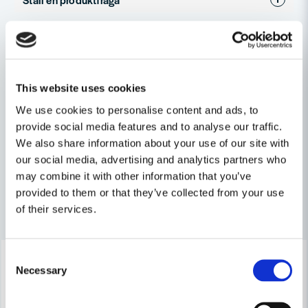
Produkttyp
Grad-/Sinkfräs
question
Diameter (mm)
20
Fråga oss något om denna produkten...
Relaterade kategorier
Sink- / Gradfräsar
This website uses cookies
name
Namn
We use cookies to personalise content and ads, to
Frässtål & sammanfogning
provide social media features and to analyse our traffic.
We also share information about your use of our site with
Tillbehör & Förbrukning
email
our social media, advertising and analytics partners who
Mejladress
may combine it with other information that you’ve
provided to them or that they’ve collected from your use
Andra produkter i kategorin
of their services.
Ja, ni får publicera min fråga
-8%
-11%
Consent
Necessary
Selection