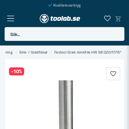
Kvalitetsverktyg
Fraktfritt över 999 SEK*
En järnhandel för alla
Sök...
Butik i Göteborg
nfogning
Sink- / Gradfräsar
Festool Grad-/sinkfräs HW S8 D20/17/15°
-
10
%