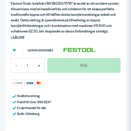
Festool Grad-/sinkfräs HW S8 D20/17/15° är en del av ett avstämt system
tillsammans med en handöverfräs och schablon för att skapa perfekta
traditionella öppna och till hälften dolda laxstjärtssinkningar enkelt och
exakt. Detta verktyg är specialiserat på tillverkning av öppna
laxstjärtförbindningar och i kombination med maskinen VS 600 och
schablonen SZ 20, blir skapandet av dessa förbindningar smidigt.
Läs mer
4014549000984
Köp
-
+
Kvalitetsverktyg
Fraktfritt över 999 SEK*
En järnhandel för alla
Butik i Göteborg