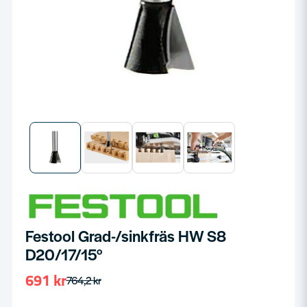
Festool Grad-/sinkfräs HW S8
D20/17/15°
691 kr
764,2 kr