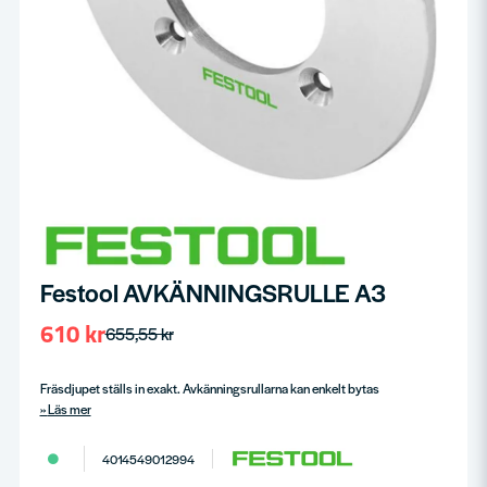
Festool AVKÄNNINGSRULLE A3
610 kr
655,55 kr
Fräsdjupet ställs in exakt. Avkänningsrullarna kan enkelt bytas
Läs mer
4014549012994