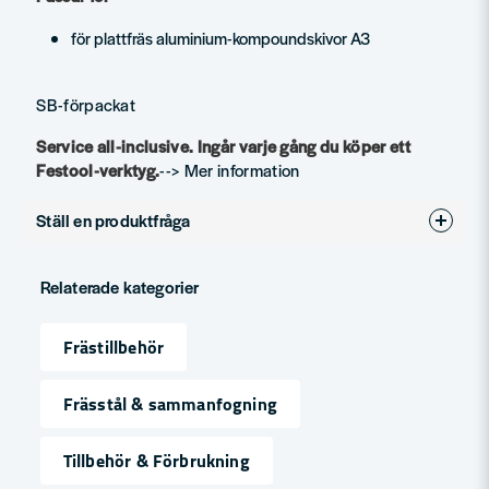
för plattfräs aluminium-kompoundskivor A3
SB-förpackat
Service all-inclusive. Ingår varje gång du köper ett
Festool-verktyg.
--> Mer information
Ställ en produktfråga
question
Fråga oss något om denna produkten...
Relaterade kategorier
Frästillbehör
name
Namn
Frässtål & sammanfogning
Tillbehör & Förbrukning
email
Mejladress