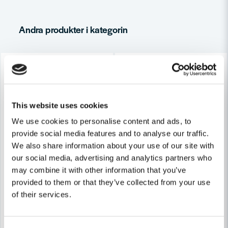
Andra produkter i kategorin
Ja, ni får publicera min fråga
This website uses cookies
We use cookies to personalise content and ads, to
provide social media features and to analyse our traffic.
Skicka fråga
We also share information about your use of our site with
FESTOOL
FESTOOL
our social media, advertising and analytics partners who
Festool Kopierring KR-D 30,0/OF 2200
Festool Kopierring KR-D 27,
may combine it with other information that you’ve
provided to them or that they’ve collected from your use
320,83 kr
321,25 kr
of their services.
Leveranstid ifrån leverantör ca
Leveranstid ifrån leverantör ca
7-10 arbetsdagar
7-10 arbetsdagar