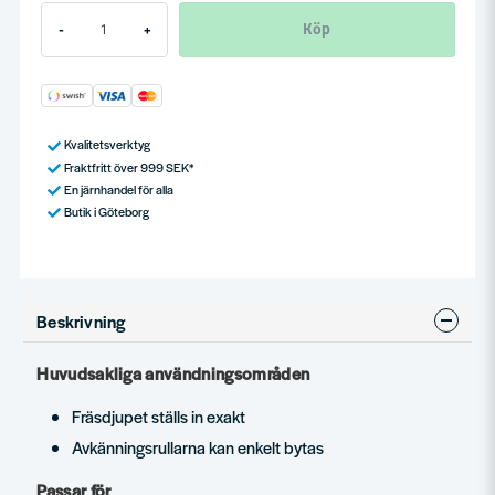
Köp
-
+
Kvalitetsverktyg
Fraktfritt över 999 SEK*
En järnhandel för alla
Butik i Göteborg
Beskrivning
Huvudsakliga användningsområden
Fräsdjupet ställs in exakt
Avkänningsrullarna kan enkelt bytas
Passar för