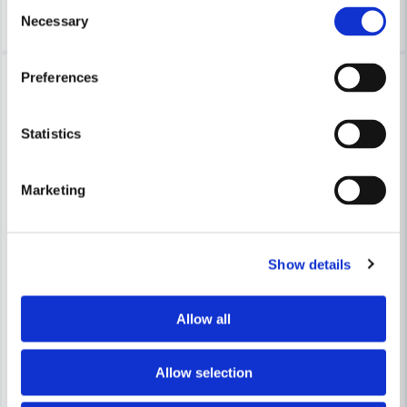
Consent
Köp
Köp
Necessary
Selection
Preferences
Statistics
Marketing
FESTOOL
FESTOOL
Festool Kopierring KR-D 24,0/OF 2200
Festool Kopierring KR-D 40,
Show details
321,25 kr
321,25 kr
Allow all
Leveranstid ifrån leverantör ca
Leveranstid ifrån leverantör ca
7-10 arbetsdagar
7-10 arbetsdagar
Allow selection
Köp
Köp