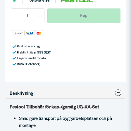
4014549141861
Köp
-
+
Kvalitetsverktyg
Fraktfritt över 999 SEK*
En järnhandel för alla
Butik i Göteborg
Beskrivning
Festool Tillbehör för kap-/gersåg UG-KA-Set
Smidigare transport på byggarbetsplatsen och på
montage