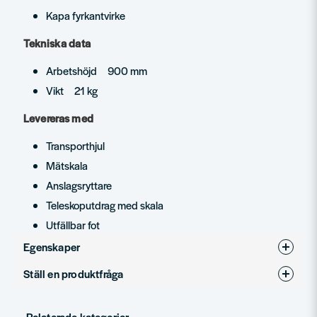
Kapa fyrkantvirke
Tekniska data
Arbetshöjd 900 mm
Vikt 21 kg
Levereras med
Transporthjul
Mätskala
Anslagsryttare
Teleskoputdrag med skala
Utfällbar fot
Egenskaper
Ställ en produktfråga
Produkttyp
Stativ
question
Fråga oss något om denna produkten...
Relaterade kategorier