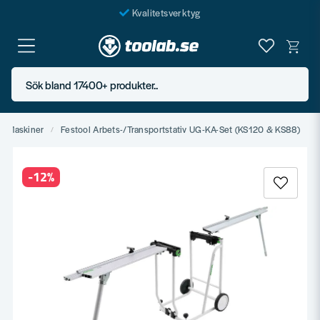
Kvalitetsverktyg
Fraktfritt över 999 SEK*
En järnhandel för alla
Sök bland 17400+ produkter..
Butik i Göteborg
ra Maskiner
Festool Arbets-/Transportstativ UG-KA-Set (KS120 & KS88)
-
12
%