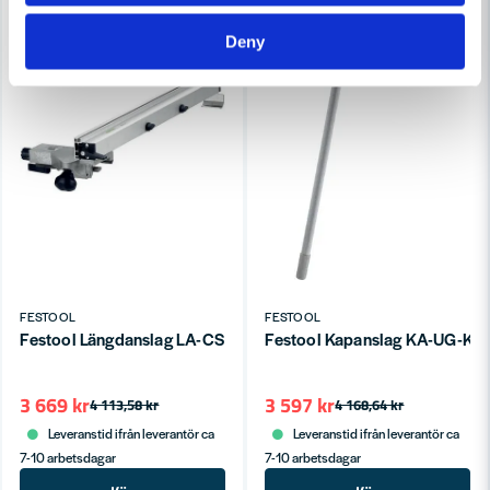
Deny
FESTOOL
FESTOOL
Festool Längdanslag LA-CS 50/CMS
Festool Kapanslag KA-UG-KS 
3 669 kr
3 597 kr
4 113,58 kr
4 168,64 kr
Leveranstid ifrån leverantör ca
Leveranstid ifrån leverantör ca
7-10 arbetsdagar
7-10 arbetsdagar