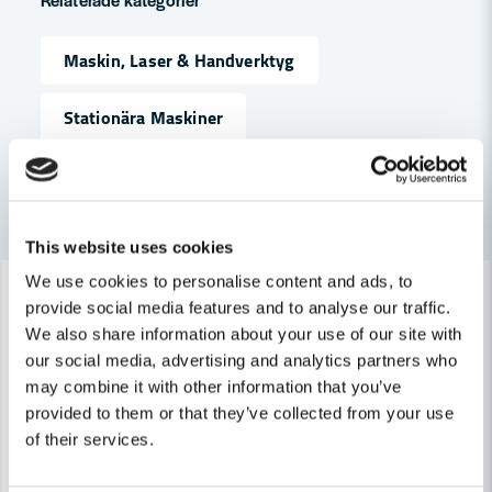
Maskin, Laser & Handverktyg
name
Namn
Stationära Maskiner
email
Mejladress
Andra produkter i kategorin
This website uses cookies
-7%
We use cookies to personalise content and ads, to
-25%
Ja, ni får publicera min fråga
provide social media features and to analyse our traffic.
We also share information about your use of our site with
our social media, advertising and analytics partners who
may combine it with other information that you’ve
provided to them or that they’ve collected from your use
of their services.