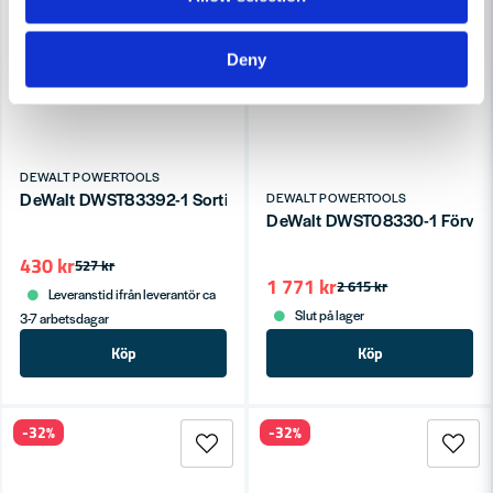
Deny
DEWALT POWERTOOLS
DeWalt DWST83392-1 Sortimentslåda ToughSystem 2.0
DEWALT POWERTOOLS
DeWalt DWST08330-1 Förvarin
430 kr
527 kr
1 771 kr
2 615 kr
Leveranstid ifrån leverantör ca
Slut på lager
3-7 arbetsdagar
Köp
Köp
-32%
-32%