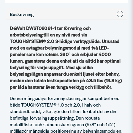
Beskrivning
DeWalt DWST08061-1 tar förvaring och
arbetsbelysning till en ny nivå med sin
TOUGHSYSTEM® 2.0 3-lådiga verktygslåda. Utrustad
med en avtagbar belysningsmodul med två LED-
paneler som kan roteras 360° och erbjuder 4000
lumen, garanterar denna enhet att du alltid har optimal
belysning för varje uppgift. Med sju olika
belysningslägen anpassar du enkelt ljuset efter behov,
medan den totala lastkapaciteten på 43.5 lbs (19.8 kg)
per låda hanterar även tunga verktyg och tillbehör.
Denna mångsidiga förvaringslösning är kompatibel med
både TOUGHSYSTEM® 1.0 och 2.0, i halv och
standardbredd, vilket gör den till en flexibel del av din
befintliga förvaringsuppsättning. Den robusta
metallfästet och ståndanslutningarna (5/8” och 1/4”)
möjliggör mångsidig positionering av belysningsmodulen,