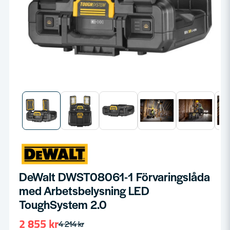
DeWalt DWST08061-1 Förvaringslåda
med Arbetsbelysning LED
ToughSystem 2.0
2 855 kr
4 214 kr