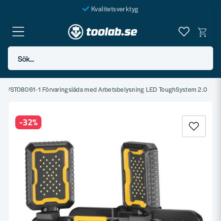
Kvalitetsverktyg
Fraktfritt över 999 SEK*
En järnhandel för alla
Sök...
Butik i Göteborg
 DWST08061-1 Förvaringslåda med Arbetsbelysning LED ToughSystem 2.0
-
32
%