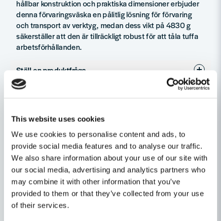
hållbar konstruktion och praktiska dimensioner erbjuder
denna förvaringsväska en pålitlig lösning för förvaring
och transport av verktyg, medan dess vikt på 4830 g
säkerställer att den är tillräckligt robust för att tåla tuffa
arbetsförhållanden.
Ställ en produktfråga
question
Fråga oss något om denna produkten...
Relaterade kategorier
This website uses cookies
Verktygsförvaring
Förvaring
We use cookies to personalise content and ads, to
name
provide social media features and to analyse our traffic.
Namn
Verktygsförvaring
We also share information about your use of our site with
our social media, advertising and analytics partners who
Lager & Arbetsplats
may combine it with other information that you’ve
email
Mejladress
provided to them or that they’ve collected from your use
Maskin, Laser & Handverktyg
of their services.