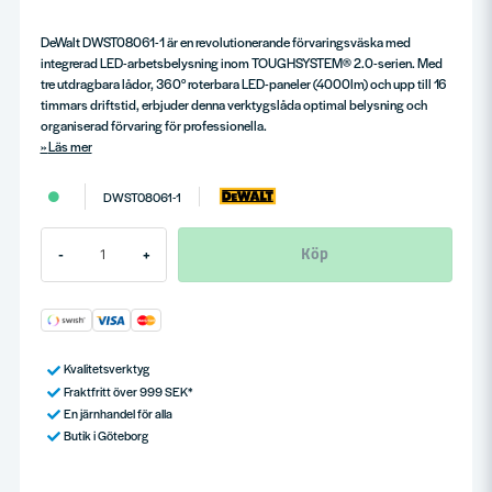
DeWalt DWST08061-1 är en revolutionerande förvaringsväska med
integrerad LED-arbetsbelysning inom TOUGHSYSTEM® 2.0-serien. Med
tre utdragbara lådor, 360° roterbara LED-paneler (4000lm) och upp till 16
timmars driftstid, erbjuder denna verktygslåda optimal belysning och
organiserad förvaring för professionella.
Läs mer
DWST08061-1
Köp
-
+
Kvalitetsverktyg
Fraktfritt över 999 SEK*
En järnhandel för alla
Butik i Göteborg