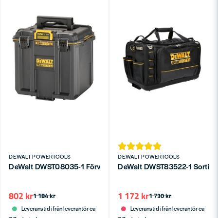
DEWALT POWERTOOLS
DEWALT POWERTOOLS
DeWalt DWST08035-1 Förvaringslåda Halvbredd ToughSystem
DeWalt DWST83522-1 Sortime
802 kr
1 172 kr
1 184 kr
1 730 kr
Leveranstid ifrån leverantör ca
Leveranstid ifrån leverantör ca