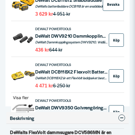
Bevaka
DeWalts batteriladdare DCB118 är en snabbladdare för laddning av DeWalts XR 18V & DeWalts Flexvolt 54V batterier. DCB118 laddar ett 18V batteri 6,0ah på 60 minuter. DCB118T2 levereras med 2st 54V 2,0ah Flexvolt batterier DCB546.
3 629 kr
4 951 kr
DEWALT POWERTOOLS
DeWalt DWV9210 Dammkopplingssystem AIRLOCK (Bygg)
Köp
DeWalt Dammkopplingssystem DWV9210. Vridlås gör det möjligt för användaren att snabbt flytta slangen från verktyg till verktyg
436 kr
644 kr
DEWALT POWERTOOLS
DeWalt DCB118X2 Flexvolt Batteri & laddpaket 54V (2x3,0/9,0ah)
Köp
DeWalt DCB118X2 är ett FlexVolt laddpaket bestående av två stycken DCB547 54V 9,0ah batterier samt Snabbladdare DCB118.
4 471 kr
6 250 kr
Visa fler
DEWALT POWERTOOLS
DeWalt DWV9350 Golvrengöringskit
Köp
DeWalt DWV9350 är ett praktiskt tillbehörspaket som optimerar golvdammsugning med DeWalts dammsugare. Innehåller flera munstycken och förlängningar för både våt- och torrsugning.
Beskrivning
622 kr
1 013 kr
DeWalts FlexVolt dammsugare DCV586MN är en