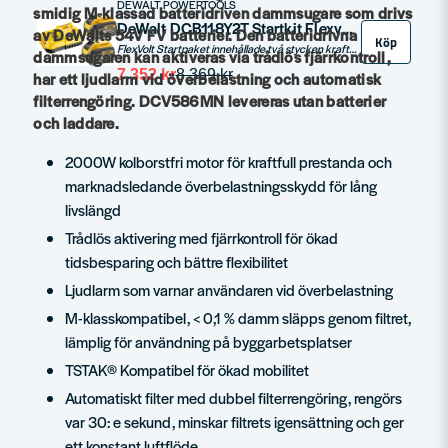
DEWALT POWERTOOLS
smidig M-klassad batteridriven dammsugare som drivs
DeWalt DCB118Y2T Startkit Flexvolt i T-STAK
av DeWalts 54V FV batterier. Den batteridrivna
Köp
FlexVolt Startpaket innehållade två stycken kraftfulla 54V 12,ah batteripaket med laddare praktiskt förvarat i en T-STAK förvaringsväska.
dammsugaren kan aktiveras via trådlös fjärrkontroll,
7 352 kr
8 369 kr
har ett ljudlarm vid överbelastning och automatisk
filterrengöring. DCV586MN levereras utan batterier
och laddare.
2000W kolborstfri motor för kraftfull prestanda och
marknadsledande överbelastningsskydd för lång
livslängd
Trådlös aktivering med fjärrkontroll för ökad
tidsbesparing och bättre flexibilitet
Ljudlarm som varnar användaren vid överbelastning
M-klasskompatibel, < 0,1 % damm släpps genom filtret,
lämplig för användning på byggarbetsplatser
TSTAK® Kompatibel för ökad mobilitet
Automatiskt filter med dubbel filterrengöring, rengörs
var 30: e sekund, minskar filtrets igensättning och ger
ett konstant luftflöde