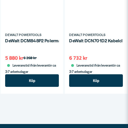
DEWALT POWERTOOLS
DEWALT POWERTOOLS
DeWalt DCM848P2 Polermaskin Dual Action 18V XR (2x5,0Ah)
5 880 kr
6 732 kr
6 268 kr
Leveranstid ifrån leverantör ca
Leveranstid ifrån leverantör ca
3-7 arbetsdagar
3-7 arbetsdagar
Köp
Köp