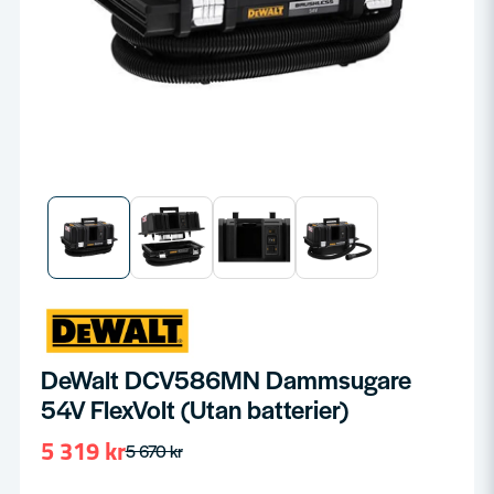
DeWalt DCV586MN Dammsugare
54V FlexVolt (Utan batterier)
5 319 kr
5 670 kr