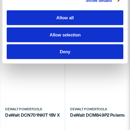
Show details
Allow all
Allow selection
Skicka fråga
Deny
DEWALT POWERTOOLS
DEWALT POWERTOOLS
DeWalt DCN701NKIT 18V XR Verktygskit (utan batteri)
DeWalt DCM849P2 Polermask