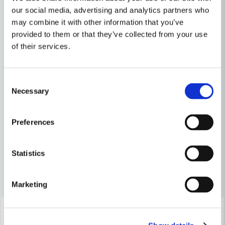
our social media, advertising and analytics partners who
may combine it with other information that you’ve
Egenskaper
provided to them or that they’ve collected from your use
of their services.
Ställ en produktfråga
Varumärke
DeWalt
question
Produkttyp
Dammsugare
Fråga oss något om denna produkten...
Relaterade kategorier
Consent
Necessary
Selection
Spänning
54V
Batteridrivet
name
Preferences
Namn
Maskin, Laser & Handverktyg
Övriga
Statistics
email
Mejladress
Andra produkter i kategorin
Marketing
-6%
Ja, ni får publicera min fråga