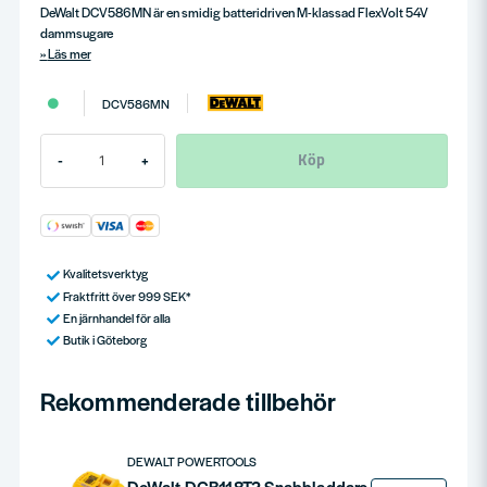
DeWalt DCV586MN är en smidig batteridriven M-klassad FlexVolt 54V
dammsugare
Läs mer
DCV586MN
Köp
-
+
Kvalitetsverktyg
Fraktfritt över 999 SEK*
En järnhandel för alla
Butik i Göteborg
Rekommenderade tillbehör
DEWALT POWERTOOLS
DeWalt DCB118T2 Snabbladdare Flexvolt XR + 2st Batterier 54V (2x6,0ah)