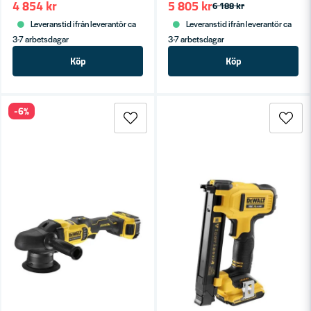
4 854 kr
5 805 kr
6 188 kr
Leveranstid ifrån leverantör ca
Leveranstid ifrån leverantör ca
3-7 arbetsdagar
3-7 arbetsdagar
Köp
Köp
-6%