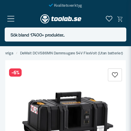
Kvalitetsverktyg
Fraktfritt över 999 SEK*
En järnhandel för alla
Sök bland 17400+ produkter..
Butik i Göteborg
Övriga
DeWalt DCV586MN Dammsugare 54V FlexVolt (Utan batterier)
-
6
%