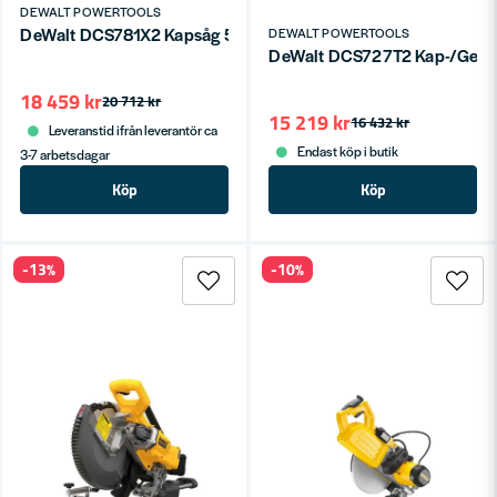
DEWALT POWERTOOLS
DeWalt DCS781X2 Kapsåg 54V XR FV 305mm (2x9,0ah)
DEWALT POWERTOOLS
DeWalt DCS727T2 Kap-/Gers
18 459 kr
20 712 kr
15 219 kr
16 432 kr
Leveranstid ifrån leverantör ca
Endast köp i butik
3-7 arbetsdagar
Köp
Köp
-13%
-10%