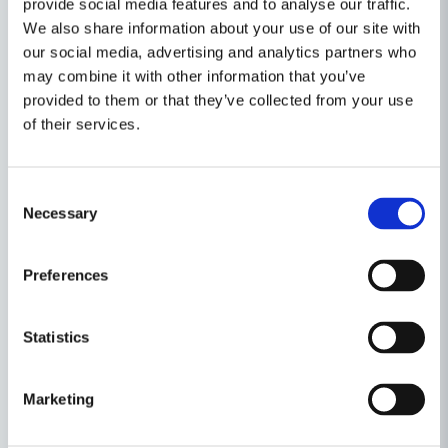
provide social media features and to analyse our traffic.
Dammutsugsadapter
We also share information about your use of our site with
Påskjutare
our social media, advertising and analytics partners who
may combine it with other information that you’ve
Egenskaper
provided to them or that they’ve collected from your use
Ställ en produktfråga
of their services.
Varumärke
DeWalt
question
Produkttyp
Klyvsåg
Fråga oss något om denna produkten...
Relaterade kategorier
Consent
Necessary
Selection
Spänning
54V
Batteridrivet
name
Preferences
Namn
Maskin, Laser & Handverktyg
Statistics
Kap-/Gerings-/Klyvsågar
email
Mejladress
Marketing
Andra produkter i kategorin