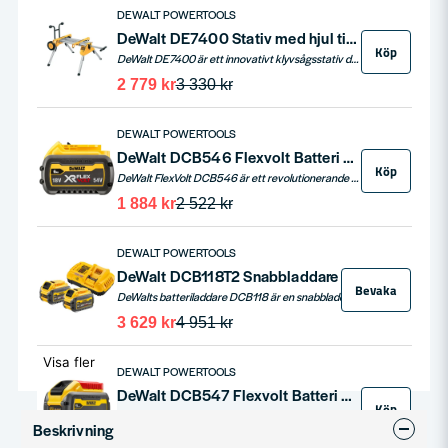
DEWALT POWERTOOLS
DeWalt DE7400 Stativ med hjul till DW744, DW745, DWE7485, DCS7485
Köp
DeWalt DE7400 är ett innovativt klyvsågsstativ designat för att öka effektiviteten på arbetsplatsen. Med universalbyglar som passar de flesta klyvsågar, stora hjul för att enkelt hantera trappsteg och ojämnheter, och en lättviktskonstruktion i aluminium, är detta stativ både praktiskt och hållbart. De infällbara benen och det upprättstående lagringsläget gör transport och förvaring enkel. Dessutom tillåter det hopvikbara handtaget att du drar sågen efter dig, vilket sparar tid och ansträngning.
2 779 kr
3 330 kr
DEWALT POWERTOOLS
DeWalt DCB546 Flexvolt Batteri 54V/18V (2,0/6,0ah)
Köp
DeWalt FlexVolt DCB546 är ett revolutionerande batteri som erbjuder 54V 2,0Ah och automatiskt växlar till 18V 6,0Ah för 18V XR-maskiner. Det ger exceptionell driftstid och prestanda, perfekt för en rad olika verktyg.
1 884 kr
2 522 kr
DEWALT POWERTOOLS
DeWalt DCB118T2 Snabbladdare Flexvolt XR + 2st Batterier 54V (2x6,0ah)
Bevaka
DeWalts batteriladdare DCB118 är en snabbladdare för laddning av DeWalts XR 18V & DeWalts Flexvolt 54V batterier. DCB118 laddar ett 18V batteri 6,0ah på 60 minuter. DCB118T2 levereras med 2st 54V 2,0ah Flexvolt batterier DCB546.
3 629 kr
4 951 kr
Visa fler
DEWALT POWERTOOLS
DeWalt DCB547 Flexvolt Batteri 54V 9,0ah
Köp
DeWalt FlexVolt DCB547 är ett revolutionerande batteri som erbjuder 54V och 3,0Ah för högpresterande verktyg, och automatiskt anpassar sig till 18V 9,0Ah för 18V XR-maskiner. Lätt, kraftfullt och mångsidigt, perfekt för en rad olika verktyg.
Beskrivning
1 994 kr
3 266 kr