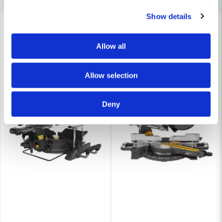
Ja, ni får publicera min fråga
Show details
-11%
-7%
Allow all
Allow selection
Skicka fråga
Deny