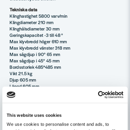
Tekniska data
Klinghastighet 5800 varv/min
Klingdiameter 210 mm
Klinghålsdiameter 30 mm
Geringskapacitet -3 till 48 °
Max klyvbredd höger 610 mm
Max klyvbredd vänster 318 mm
Max sågdjup i 90° 65 mm
Max sågdjup i 45° 45 mm
Bordsstorlek 485*485 mm
Vikt 21.5 kg
Djup 605 mm
Längd 605 mm
Höjd 330 mm
Levereras med
24 tänders sågklinga
This website uses cookies
Geringsanslag
2 klingnycklar
We use cookies to personalise content and ads, to
Parallellanslag