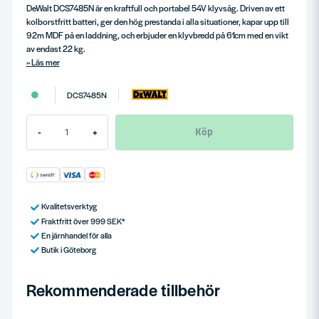
DeWalt DCS7485N är en kraftfull och portabel 54V klyvsåg. Driven av ett
kolborstfritt batteri, ger den hög prestanda i alla situationer, kapar upp till
92m MDF på en laddning, och erbjuder en klyvbredd på 61cm med en vikt
av endast 22 kg.
Läs mer
DCS7485N
Köp
-
+
Kvalitetsverktyg
Fraktfritt över 999 SEK*
En järnhandel för alla
Butik i Göteborg
Rekommenderade tillbehör