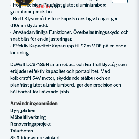
- Hög Precision: Planfräst gjutet aluminiumbord
400 kr
591 kr
garanterar precision.
- Brett Klyvområde: Teleskopiska anslagsstänger ger
610mm klyvbredd.
- Användarvänliga Funktioner: Överbelastningsskydd och
snabblås för enkla justeringar.
- Effektiv Kapacitet: Kapar upp till 92m MDF på en enda
laddning.
DeWalt DCS7485N är en robust och kraftfull klyvsåg som
erbjuder effektiv kapacitet och portabilitet. Med
kolborstfri 54V motor, skyddande stålbur och en
planfräst gjutet aluminiumbord, ger den precision och
hållbarhet för krävande jobb.
Användningsområden
Byggplatser
Möbeltillverkning
Renoveringsprojekt
Träarbeten
Skräddarsydda snickeri