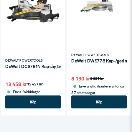
DEWALT POWERTOOLS
DeWalt DWS778 Kap-/gerin
DEWALT POWERTOOLS
DeWalt DCS781N Kapsåg 54V XR FV 305mm (utan batterier)
8 130 kr
9 081 kr
13 458 kr
15 457 kr
Leveranstid ifrån leverantör ca
Finns i Webblager
3-7 arbetsdagar
Köp
Köp