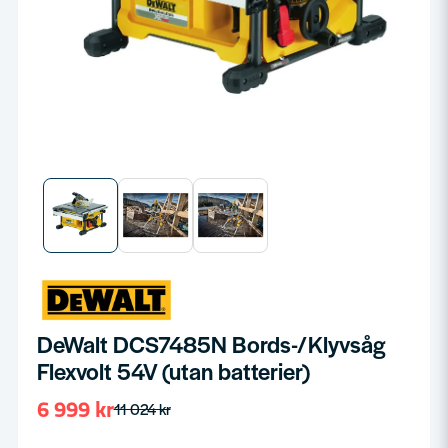
DeWalt DCS7485N Bords-/Klyvsåg
Flexvolt 54V (utan batterier)
6 999 kr
11 024 kr