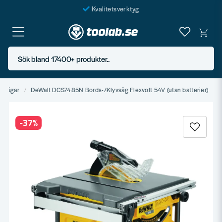
Kvalitetsverktyg
Fraktfritt över 999 SEK*
En järnhandel för alla
Sök bland 17400+ produkter..
Butik i Göteborg
yvsågar
DeWalt DCS7485N Bords-/Klyvsåg Flexvolt 54V (utan batterier)
-
37
%