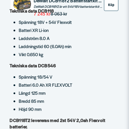
DeWalt DCB118Y2 Batteristartkit 12Ah 54V/18V FlexVolt
Köp
DeWalt DCB118Y2 är ett 54V/18V-batteristartkit med snabbladdare och två batterier, som ger 4 Ah vid 54 V och 12 Ah vid 18 V.
Tekniska data DCB118
7 245 kr
8 063 kr
Spänning 18V + 54V Flexvolt
Batteri XR Li-ion
Laddström 8.0 A
Laddningstid 60 (6.0Ah) min
Vikt 0.650 kg
Tekniska data DCB546
Spänning 18/54 V
Batteri 6.0 Ah XR FLEXVOLT
Längd 125 mm
Bredd 85 mm
Höjd 90 mm
DCB118T2 levereras med 2st 54V 2,0ah Flexvolt
batterier.