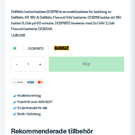
DeWalts batteriladdare DCB118 är en snabbladdare för laddning av
DeWalts XR 18V & DeWalts Flexvolt 54V batterier. DCB118 laddar ett 18V
batteri 6,0ah på 60 minuter. DCB118T2 levereras med 2st 54V 2,0ah
Flexvolt batterier DCB546.
Läs mer
DCB118T2
Köp
-
+
Kvalitetsverktyg
Fraktfritt över 999 SEK*
En järnhandel för alla
Butik i Göteborg
Rekommenderade tillbehör