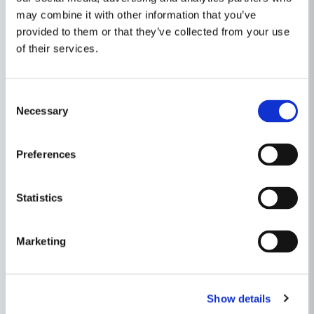
may combine it with other information that you’ve
provided to them or that they’ve collected from your use
of their services.
Egenskaper
Consent
Necessary
Selection
Ställ en produktfråga
Varumärke
DeWalt
question
Produkttyp
Batteri-/Laddpaket
Fråga oss något om denna produkten...
Preferences
Relaterade kategorier
Spänning
54V
Batterier & Laddare
Batteridrivet
Statistics
name
Namn
Maskin, Laser & Handverktyg
Marketing
email
Mejladress
Andra produkter i kategorin
Show details