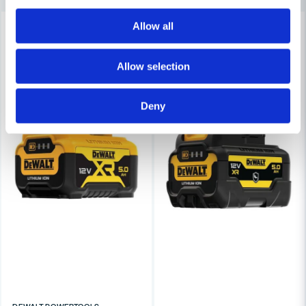
-6%
-19%
Allow all
Ja, ni får publicera min fråga
Allow selection
Deny
Skicka fråga
DEWALT POWERTOOLS