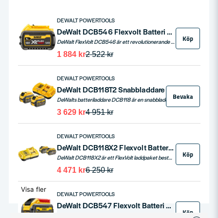
DEWALT POWERTOOLS
DeWalt DCB546 Flexvolt Batteri 54V/18V (2,0/6,0ah)
Köp
DeWalt FlexVolt DCB546 är ett revolutionerande batteri som erbjuder 54V 2,0Ah och automatiskt växlar till 18V 6,0Ah för 18V XR-maskiner. Det ger exceptionell driftstid och prestanda, perfekt för en rad olika verktyg.
1 884 kr
2 522 kr
DEWALT POWERTOOLS
DeWalt DCB118T2 Snabbladdare Flexvolt XR + 2st Batterier 54V (2x6,0ah)
Bevaka
DeWalts batteriladdare DCB118 är en snabbladdare för laddning av DeWalts XR 18V & DeWalts Flexvolt 54V batterier. DCB118 laddar ett 18V batteri 6,0ah på 60 minuter. DCB118T2 levereras med 2st 54V 2,0ah Flexvolt batterier DCB546.
3 629 kr
4 951 kr
DEWALT POWERTOOLS
DeWalt DCB118X2 Flexvolt Batteri & laddpaket 54V (2x3,0/9,0ah)
Köp
DeWalt DCB118X2 är ett FlexVolt laddpaket bestående av två stycken DCB547 54V 9,0ah batterier samt Snabbladdare DCB118.
4 471 kr
6 250 kr
Visa fler
DEWALT POWERTOOLS
DeWalt DCB547 Flexvolt Batteri 54V 9,0ah
Köp
DeWalt FlexVolt DCB547 är ett revolutionerande batteri som erbjuder 54V och 3,0Ah för högpresterande verktyg, och automatiskt anpassar sig till 18V 9,0Ah för 18V XR-maskiner. Lätt, kraftfullt och mångsidigt, perfekt för en rad olika verktyg.