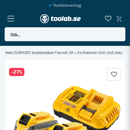
Kvalitetsverktyg
Fraktfritt över 999 SEK*
En järnhandel för alla
Sök...
Butik i Göteborg
DeWalt DCB118T2 Snabbladdare Flexvolt XR + 2st Batterier 54V (2x6,0ah)
-
27
%