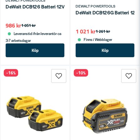
DeWalt DCB126 Batteri 12V 5,0Ah
DEWALT POWERTOOLS
DeWalt DCB126G Batteri 12V
986 kr
1 051 kr
1 021 kr
1 261 kr
Leveranstid ifrån leverantör ca
Finns i Webblager
3-7 arbetsdagar
Köp
Köp
-16%
-10%