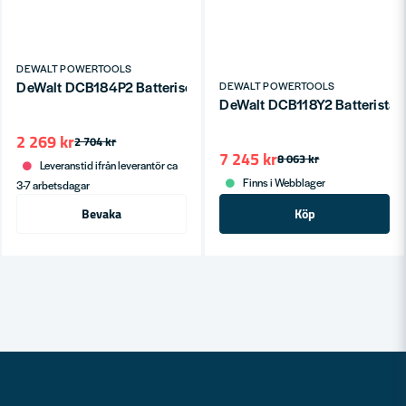
DEWALT POWERTOOLS
DeWalt DCB184P2 Batteriset 18V XR (2x5,0Ah)
DEWALT POWERTOOLS
DeWalt DCB118Y2 Batteristart
2 269 kr
2 704 kr
7 245 kr
8 063 kr
Leveranstid ifrån leverantör ca
Finns i Webblager
3-7 arbetsdagar
Bevaka
Köp