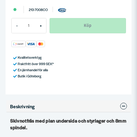
213-7008CO
Köp
-
+
Kvalitetsverktyg
Fraktfritt över 999 SEK*
En järnhandel för alla
Butik i Göteborg
Beskrivning
Skivnotfräs med plan undersida och styrlager och 8mm
spindel.