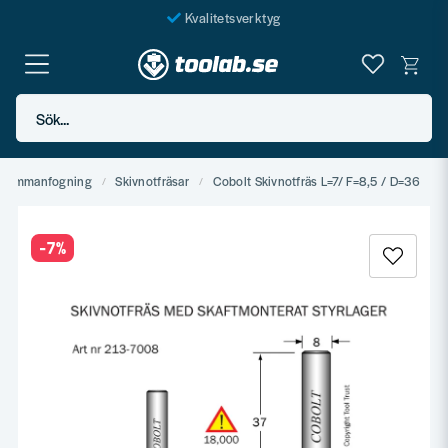
Kvalitetsverktyg
Fraktfritt över 999 SEK*
En järnhandel för alla
Sök...
Butik i Göteborg
& sammanfogning
Skivnotfräsar
Cobolt Skivnotfräs L=7/ F=8,5 / D=36
-
7
%