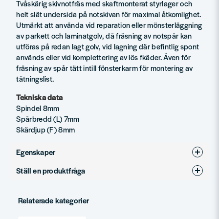
Tvåskärig skivnotfräs med skaftmonterat styrlager och
helt slät undersida på notskivan för maximal åtkomlighet.
Utmärkt att använda vid reparation eller mönsterläggning
av parkett och laminatgolv, då fräsning av notspår kan
utföras på redan lagt golv, vid lagning där befintlig spont
används eller vid komplettering av lös fkäder. Även för
fräsning av spår tätt intill fönsterkarm för montering av
tätningslist.
Tekniska data
Spindel 8mm
Spårbredd (L) 7mm
Skärdjup (F) 8mm
Egenskaper
Ställ en produktfråga
Produkttyp
Notfräsar
question
Diameter (mm)
36
Fråga oss något om denna produkten...
Relaterade kategorier