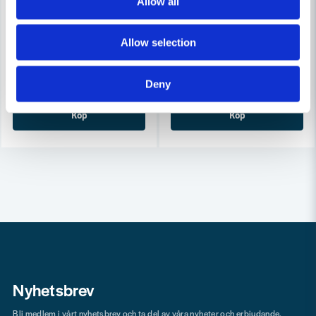
Allow all
COBOLT
COBOLT
Cobolt Skivnotfräs L=10 F=11mm
Cobolt Skivnotfräs L=10, F=8
Allow selection
633 kr
633 kr
679 kr
679 kr
Leveranstid ifrån leverantör ca
Leveranstid ifrån leverantör ca
Deny
3-7 arbetsdagar
3-7 arbetsdagar
Köp
Köp
Nyhetsbrev
Bli medlem i vårt nyhetsbrev och ta del av våra nyheter och erbjudande.