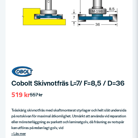
Cobolt Skivnotfräs L=7/ F=8,5 / D=36
519 kr
557 kr
Tvåskärig skivnotfräs med skaftmonterat styrlager och helt slät undersida
på notskivan för maximal åtkomlighet. Utmärkt att använda vid reparation
eller mönsterläggning av parkett och laminatgolv, då fräsning av notspår
kan utföras på redan lagt golv, vid
Läs mer