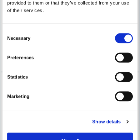
provided to them or that they’ve collected from your use
COBOLT
COBOLT
of their services.
Cobolt Skivnotfräs L=10 F=12mm
Cobolt Skivnotfräs L=10 F=1
633 kr
633 kr
679 kr
679 kr
Consent
Necessary
Selection
Leveranstid ifrån leverantör ca
Leveranstid ifrån leverantör ca
3-7 arbetsdagar
3-7 arbetsdagar
Köp
Köp
Preferences
Statistics
-7%
-7%
Marketing
Show details