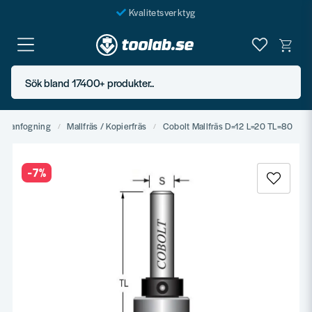
Kvalitetsverktyg
Fraktfritt över 999 SEK*
En järnhandel för alla
Sök bland 17400+ produkter..
Butik i Göteborg
ammanfogning
Mallfräs / Kopierfräs
Cobolt Mallfräs D=12 L=20 TL=80
-
7
%