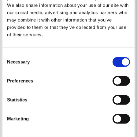
Skicka fråga
We also share information about your use of our site with
our social media, advertising and analytics partners who
may combine it with other information that you’ve
provided to them or that they’ve collected from your use
COBOLT
COBOLT
of their services.
Cobolt Mallfräs D=12 L=8 TL=50 S=8
Cobolt Mallfräs D=12 L=20 TL
815 kr
487 kr
875 kr
522 kr
Consent
Necessary
Leveranstid ifrån leverantör ca
Leveranstid ifrån leverantör ca
Selection
3-7 arbetsdagar
3-7 arbetsdagar
Köp
Köp
Preferences
Statistics
-7%
-7%
Marketing