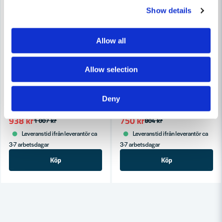
Show details
Allow all
Allow selection
COBOLT
COBOLT
Cobolt Mallfräs D=29 L=45 TL=95 S=12
Cobolt Mallfräs D=12 L=20 TL
Deny
938 kr
750 kr
1 007 kr
804 kr
Leveranstid ifrån leverantör ca
Leveranstid ifrån leverantör ca
3-7 arbetsdagar
3-7 arbetsdagar
Köp
Köp