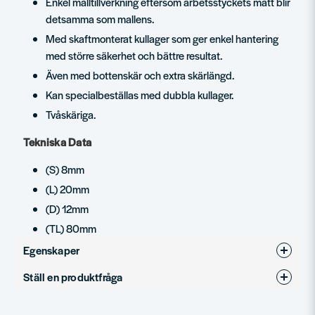
Enkel malltillverkning eftersom arbetsstyckets mått blir
detsamma som mallens.
Med skaftmonterat kullager som ger enkel hantering
med större säkerhet och bättre resultat.
Även med bottenskär och extra skärlängd.
Kan specialbeställas med dubbla kullager.
Tvåskäriga.
Tekniska Data
(S) 8mm
(L) 20mm
(D) 12mm
(TL) 80mm
Egenskaper
Ställ en produktfråga
Produkttyp
Mallfräsar
question
Diameter (mm)
12
Fråga oss något om denna produkten...