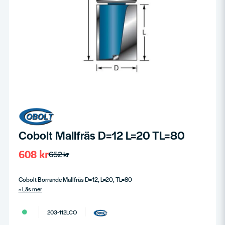
Cobolt Mallfräs D=12 L=20 TL=80
608 kr
652 kr
Cobolt Borrande Mallfräs D=12, L=20, TL=80
Läs mer
203-112LCO