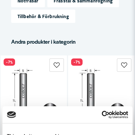
Notfräsar
Frässtål & sammanfogning
name
Namn
Tillbehör & Förbrukning
email
Mejladress
Andra produkter i kategorin
-7%
-7%
Ja, ni får publicera min fråga
Skicka fråga