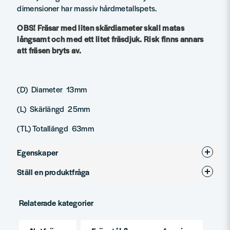
dimensioner har massiv hårdmetallspets.
OBS! Fräsar med liten skärdiameter skall matas
långsamt och med ett litet fräsdjuk. Risk finns annars
att fräsen bryts av.
(D) Diameter 13mm
(L) Skärlängd 25mm
(TL) Totallängd 63mm
Egenskaper
Ställ en produktfråga
Produkttyp
Notfräsar
question
Diameter (mm)
13
Fråga oss något om denna produkten...
Relaterade kategorier