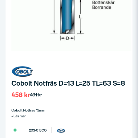
Cobolt Notfräs D=13 L=25 TL=63 S=8
458 kr
491 kr
Cobolt Notfräs 13mm
Läs mer
203-013CO