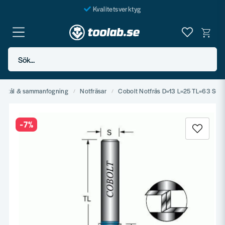
Kvalitetsverktyg
Fraktfritt över 999 SEK*
En järnhandel för alla
Sök...
Butik i Göteborg
ässtål & sammanfogning
Notfräsar
Cobolt Notfräs D=13 L=25 TL=63 S=8
-
7
%