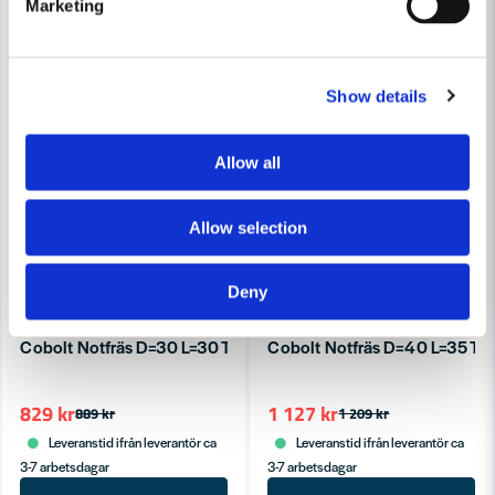
Marketing
Show details
Allow all
Allow selection
Deny
COBOLT
COBOLT
Cobolt Notfräs D=30 L=30 TL=72
Cobolt Notfräs D=40 L=35 TL
829 kr
1 127 kr
889 kr
1 209 kr
Leveranstid ifrån leverantör ca
Leveranstid ifrån leverantör ca
3-7 arbetsdagar
3-7 arbetsdagar