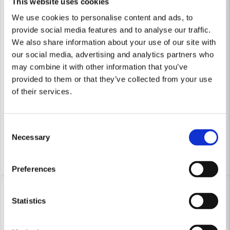
This website uses cookies
We use cookies to personalise content and ads, to
provide social media features and to analyse our traffic.
We also share information about your use of our site with
our social media, advertising and analytics partners who
may combine it with other information that you’ve
COBOLT
COBOLT
Cobolt Notfräs D=25 L=35 TL=90
Cobolt Notfräs D=35 L=35 TL
provided to them or that they’ve collected from your use
of their services.
681 kr
1 100 kr
730 kr
1 180 kr
Leveranstid ifrån leverantör ca
Leveranstid ifrån leverantör ca
Consent
3-7 arbetsdagar
3-7 arbetsdagar
Necessary
Selection
Köp
Köp
Preferences
-7%
-7%
Statistics