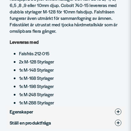
6,5 ,8 ,9 eller 10mm djup. Cobolt 740-15 levereras med
dubbla styrlager M-128 för 10mm falsdjup. Falsfräsen
fungerar även utmärkt för sammanfogning av ämnen.
Frässtålet är utrustat med tjocka hårdmetallskär som är
omslipbara flera gånger.
Levereras med
Falsfräs 212-015
2x M-128 Styrlager
1x M-148 Styrlager
1x M-168 Styrlager
1x M-198 Styrlager
1x M-248 Styrlager
1x M-288 Styrlager
Egenskaper
Ställ en produktfråga
Produkttyp
Falsfrässats