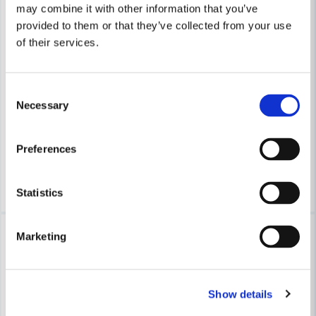
may combine it with other information that you’ve
provided to them or that they’ve collected from your use
Skicka fråga
of their services.
COBOLT
COBOLT
Cobolt Badtunnefrässats R=18,3 S=12
Cobolt Spröjs & Bågfräs "Antik
Consent
Necessary
Selection
3 042 kr
2 448 kr
3 263 kr
2 626 kr
Leveranstid ifrån leverantör ca
Leveranstid ifrån leverantör ca
Preferences
3-7 arbetsdagar
3-7 arbetsdagar
Köp
Köp
Statistics
-7%
-7%
Marketing
Show details