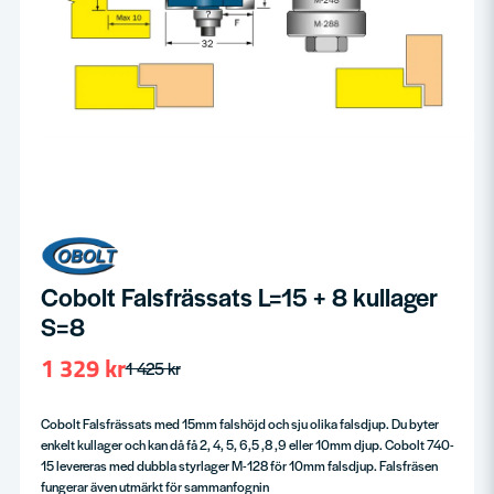
Cobolt Falsfrässats L=15 + 8 kullager
S=8
1 329 kr
1 425 kr
Cobolt Falsfrässats med 15mm falshöjd och sju olika falsdjup. Du byter
enkelt kullager och kan då få 2, 4, 5, 6,5 ,8 ,9 eller 10mm djup. Cobolt 740-
15 levereras med dubbla styrlager M-128 för 10mm falsdjup. Falsfräsen
fungerar även utmärkt för sammanfognin