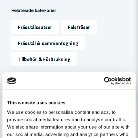
question
Fråga oss något om denna produkten...
Relaterade kategorier
Frässtålssatser
Falsfräsar
name
Namn
Frässtål & sammanfogning
Tillbehör & Förbrukning
email
Mejladress
Andra produkter i kategorin
Ja, ni får publicera min fråga
This website uses cookies
-7%
-7%
We use cookies to personalise content and ads, to
provide social media features and to analyse our traffic.
We also share information about your use of our site with
our social media, advertising and analytics partners who