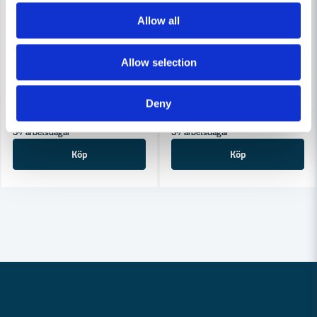
Allow all
COBOLT
COBOLT
Cobolt Kontraprofilfräs-Sats R=10, Not=6 S=8
Cobolt Badkarsfrässats R=13 
Allow selection
2 838 kr
3 012 kr
3 044 kr
3 230 kr
Deny
Leveranstid ifrån leverantör ca
Leveranstid ifrån leverantör ca
3-7 arbetsdagar
3-7 arbetsdagar
Köp
Köp