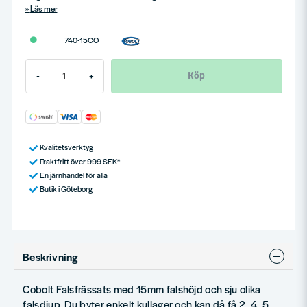
Läs mer
740-15CO
Köp
-
+
Kvalitetsverktyg
Fraktfritt över 999 SEK*
En järnhandel för alla
Butik i Göteborg
Beskrivning
Cobolt Falsfrässats med 15mm falshöjd och sju olika
falsdjup. Du byter enkelt kullager och kan då få 2, 4, 5,